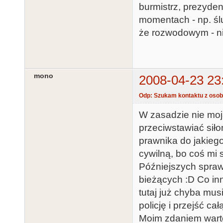
burmistrz, prezyden
momentach - np. ślu
że rozwodowym - ni
mono
2008-04-23 23
Odp: Szukam kontaktu z osoba
W zasadzie nie moj
przeciwstawiać sił
prawnika do jakieg
cywilną, bo coś mi s
Późniejszych spraw
bieżących :D Co in
tutaj już chyba mus
policję i przejść ca
Moim zdaniem warto