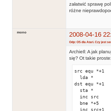
załatwić sprawę polu
różne nieprawdopod
mono
2008-04-16 22
Odp: OS dla Atari. Czy jest s
ArchieIl: A jak pl
się? Ot takie proste
src equ *+1

  lda *

dst equ *+1

  sta *

  inc src

  bne *+5

  inc src+1
