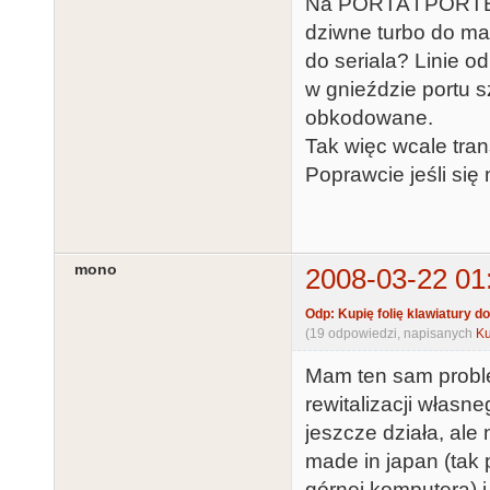
Na PORTA i PORTB 
dziwne turbo do mag
do seriala? Linie o
w gnieździe portu s
obkodowane.
Tak więc wcale tra
Poprawcie jeśli się 
mono
2008-03-22 01
Odp: Kupię folię klawiatury do
(19 odpowiedzi, napisanych
Ku
Mam ten sam problem
rewitalizacji własne
jeszcze działa, ale
made in japan (tak
górnej komputera) 