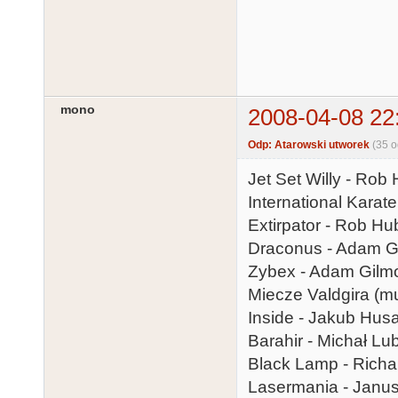
mono
2008-04-08 22
Odp: Atarowski utworek
(35 
Jet Set Willy - Rob
International Karat
Extirpator - Rob H
Draconus - Adam G
Zybex - Adam Gilm
Miecze Valdgira (mu
Inside - Jakub Hus
Barahir - Michał Lu
Black Lamp - Rich
Lasermania - Janus