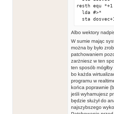
resth equ *+1

  lda #>*

  sta dosvec+
Albo wektory nadpi
W sumie mając sys
można by było zrob
patchowaniem pozos
zarżniesz w ten sp
ten sposób mógłby d
bo każda wirtualiza
programu w realtim
końca poprawnie (b
jeśli wyhamujesz p
będzie służył do an
najszybszego wykon
Patchowanie przed