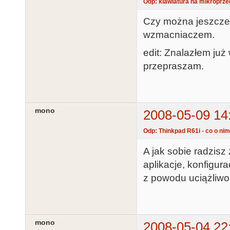
Odp: klawiatura na mikroprze
Czy można jeszcze s
wzmacniaczem.
edit: Znalazłem już
przepraszam.
mono
2008-05-09 14
Odp: Thinkpad R61i - co o nim
A jak sobie radzis
aplikacje, konfigur
z powodu uciążliwo
mono
2008-05-04 22