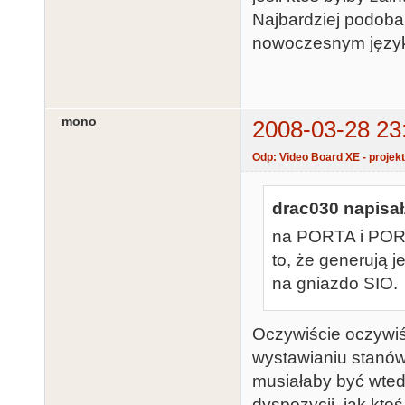
Najbardziej podoba
nowoczesnym język
mono
2008-03-28 23
Odp: Video Board XE - proje
drac030 napisał
na PORTA i PORT
to, że generują 
na gniazdo SIO.
Oczywiście oczywiś
wystawianiu stanów
musiałaby być wted
dyspozycji, jak kt