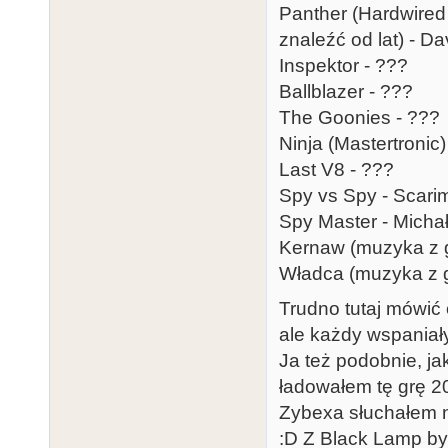
Panther (Hardwired
znaleźć od lat) - D
Inspektor - ???
Ballblazer - ???
The Goonies - ???
Ninja (Mastertronic)
Last V8 - ???
Spy vs Spy - Scari
Spy Master - Michał
Kernaw (muzyka z g
Władca (muzyka z g
Trudno tutaj mówić 
ale każdy wspaniał
Ja też podobnie, jak
ładowałem tę grę 2
Zybexa słuchałem n
:D Z Black Lamp by