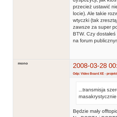
przecież ustawić nie
locie). Ale takie r
wtyczki (tak zresz
zawsze za super po
BTW. Czy dostałeś 
na forum publicznym
mono
2008-03-28 00
Odp: Video Board XE - proje
...transmisja sze
masakrystycznie 
Będzie mały offtopic