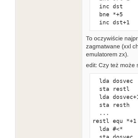
  inc dst

  bne *+5

  inc dst+1
To oczywiście najpr
zagmatwane (xxl ch
emulatorem zx).
edit: Czy też może
  lda dosvec

  sta restl

  lda dosvec+1

  sta resth

  ...

restl equ *+1

  lda #<*

  sta dosvec
