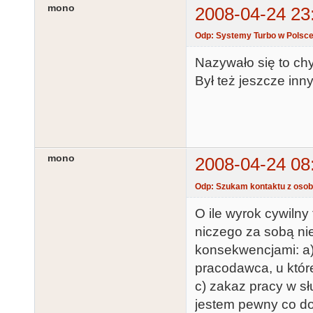
mono
2008-04-24 23
Odp: Systemy Turbo w Polsc
Nazywało się to ch
Był też jeszcze inn
mono
2008-04-24 08
Odp: Szukam kontaktu z osoba
O ile wyrok cywiln
niczego za sobą ni
konsekwencjami: a) 
pracodawca, u któr
c) zakaz pracy w słu
jestem pewny co do