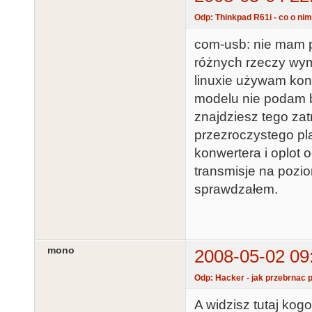
Odp: Thinkpad R61i - co o nim
com-usb: nie mam po
różnych rzeczy wym
linuxie używam konw
modelu nie podam b
znajdziesz tego zat
przezroczystego pla
konwertera i oplot
transmisje na pozi
sprawdzałem.
mono
2008-05-02 09
Odp: Hacker - jak przebrnac p
A widzisz tutaj kogo