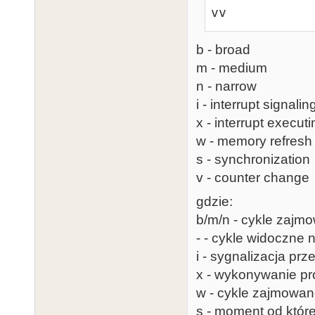
vv
b - broad
m - medium
n - narrow
i - interrupt signalin
x - interrupt executi
w - memory refresh
s - synchronization
v - counter change
gdzie:
b/m/n - cykle zajm
- - cykle widoczne 
i - sygnalizacja prz
x - wykonywanie pr
w - cykle zajmowan
s - moment od któr