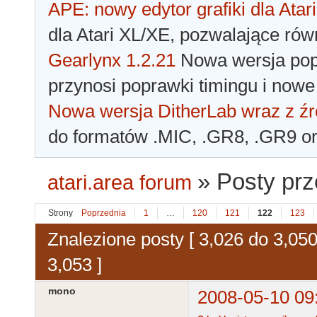
APE: nowy edytor grafiki dla Atari
dla Atari XL/XE, pozwalające rów
Gearlynx 1.2.21
Nowa wersja popu
przynosi poprawki timingu i nowe
Nowa wersja DitherLab wraz z źr
do formatów .MIC, .GR8, .GR9 o
»
Posty pr
atari.area forum
Strony
Poprzednia
1
…
120
121
122
123
Znalezione posty [ 3,026 do 3,050
3,053 ]
mono
2008-05-10 09