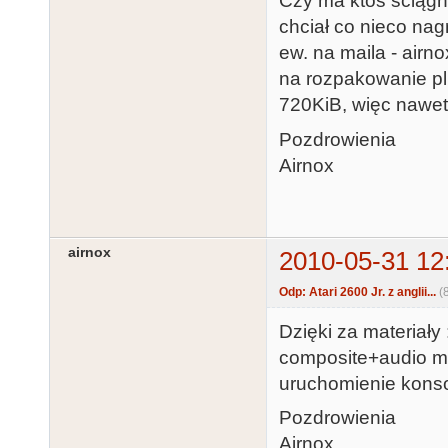
Czy ma ktoś ściągni
chciał co nieco na
ew. na maila - air
na rozpakowanie pli
720KiB, więc nawet
Pozdrowienia
Airnox
airnox
2010-05-31 12
Odp: Atari 2600 Jr. z anglii...
(
Dzięki za materiały 
composite+audio mni
uruchomienie konsol
Pozdrowienia
Airnox