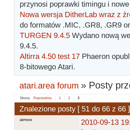
przynosi poprawki timingu i nowe
Nowa wersja DitherLab wraz z źr
do formatów .MIC, .GR8, .GR9 o
TURGEN 9.4.5
Wydano nową wer
9.4.5.
Altirra 4.50 test 17
Phaeron opubli
8-bitowego Atari.
»
Posty prz
atari.area forum
Strony
Poprzednia
1
2
3
Znalezione posty [ 51 do 66 z 66 ]
airnox
2010-09-13 19