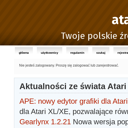
at
Twoje polskie źr
główna
użytkownicy
regulamin
szukaj
rejestr
Nie jesteś zalogowany.
Proszę się zalogować lub zarejestrować.
Aktualności ze świata Atari
APE: nowy edytor grafiki dla Atari
dla Atari XL/XE, pozwalające rów
Gearlynx 1.2.21
Nowa wersja popu