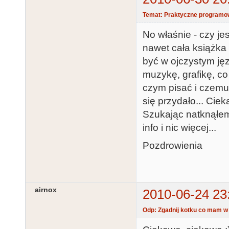
Temat: Praktyczne programow
No właśnie - czy j
nawet cała książk
być w ojczystym ję
muzykę, grafikę, co 
czym pisać i czemu
się przydało... Cie
Szukając natknąłem 
info i nic więcej...
Pozdrowienia
airnox
2010-06-24 23
Odp: Zgadnij kotku co mam w 