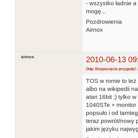
- wszystko ładnie 
mogę...
Pozdrowienia
Airnox
airnox
2010-06-13 09
Odp: Rozpoczęcie przygody!
TOS w romie to też
albo na wikipedii 
atari 16bit ;) tylko
1040STe + monitor +
popsuło i od tamteg
teraz powrót/nowy p
jakim języku najwy