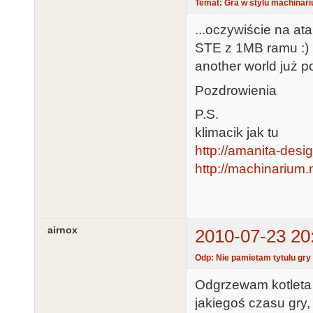
Temat: Gra w stylu machinari
...oczywiście na at
STE z 1MB ramu :) C
another world już p
Pozdrowienia
P.S.
klimacik jak tu
http://amanita-desi
http://machinarium.
airnox
2010-07-23 20
Odp: Nie pamietam tytulu gry
Odgrzewam kotleta 
jakiegoś czasu gry,