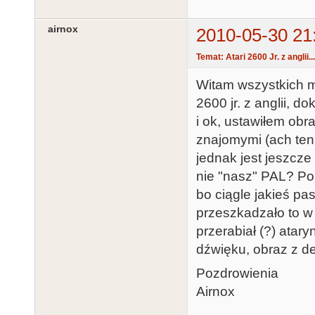
airnox
2010-05-30 21
Temat: Atari 2600 Jr. z anglii...
Witam wszystkich mi
2600 jr. z anglii, 
i ok, ustawiłem obr
znajomymi (ach ten c
jednak jest jeszcz
nie "nasz" PAL? Po
bo ciągle jakieś pa
przeszkadzało to w 
przerabiał (?) ata
dźwięku, obraz z de
Pozdrowienia
Airnox