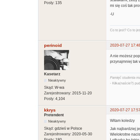
scalakami, żeby z
Posty:
135
mi się coś tak pr
-U
Co to jest? Co to jest
perinoid
2020-07-27 17:4
A nie możesz popa
przynajmniej tak 
Kasetarz
Pamięć studenta ma
Nieaktywny
- Kilka(naście?) pud
Skąd:
W-wa
Zarejestrowany:
2015-11-20
Posty:
4,104
kkrys
2020-07-27 17:5
Pretendent
Witam koledzy
Nieaktywny
Skąd:
gdzieś w Polsce
Jak najbardziej j
Zarejestrowany:
2020-05-30
Wielokrotne naci
Posty:
180