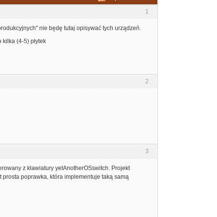
1
odukcyjnych" nie będę tutaj opisywać tych urządzeń.
ilka (4-5) płytek
2
3
erowany z klawiatury yetAnotherOSswitch. Projekt
est prosta poprawka, która implementuje taką samą