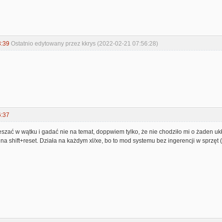
3:39
Ostatnio edytowany przez kkrys (2022-02-21 07:56:28)
6:37
eszać w wątku i gadać nie na temat, doppwiem tylko, że nie chodziło mi o żaden ukł
 na shift+reset. Działa na każdym xl/xe, bo to mod systemu bez ingerencji w sprzę