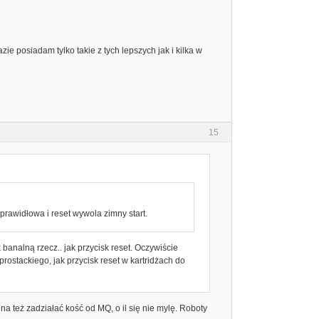
zie posiadam tylko takie z tych lepszych jak i kilka w
15
ieprawidłowa i reset wywola zimny start.
 banalną rzecz.. jak przycisk reset. Oczywiście
rostackiego, jak przycisk reset w kartridżach do
też zadziałać kość od MQ, o il się nie mylę. Roboty