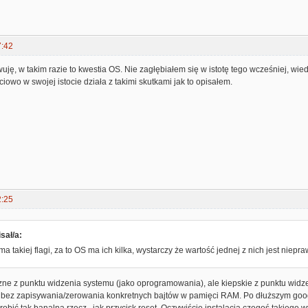
7:42
wuję, w takim razie to kwestia OS. Nie zagłębiałem się w istotę tego wcześniej, wied
owo w swojej istocie działa z takimi skutkami jak to opisałem.
2:25
sał/a:
a takiej flagi, za to OS ma ich kilka, wystarczy że wartość jednej z nich jest niepr
czne z punktu widzenia systemu (jako oprogramowania), ale kiepskie z punktu wid
 bez zapisywania/zerowania konkretnych bajtów w pamięci RAM. Po dłuższym google