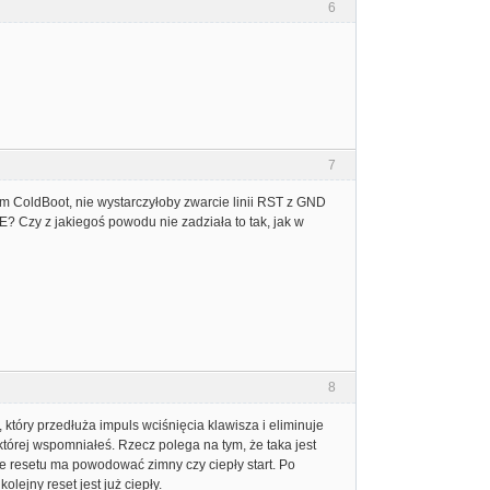
6
7
m ColdBoot, nie wystarczyłoby zwarcie linii RST z GND
? Czy z jakiegoś powodu nie zadziała to tak, jak w
8
który przedłuża impuls wciśnięcia klawisza i eliminuje
tórej wspomniałeś. Rzecz polega na tym, że taka jest
nie resetu ma powodować zimny czy ciepły start. Po
olejny reset jest już ciepły.