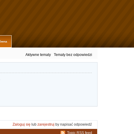
łówna
Aktywne tematy
Tematy bez odpowiedzi
.
Zaloguj się
lub
zarejestruj
by napisać odpowiedź
Topic RSS feed