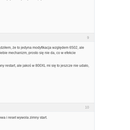
9
ądziłem, że to jedyna modyfikacja względem 6502, ale
iebie mechanizm, prosto się nie da, co w efekcie
restart, ale jakoś w 800XL mi się to jeszcze nie udało,
10
owa i reset wywola zimny start.