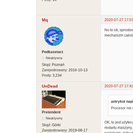
Mq
2020-07-27 17:0
No to ok, sprosto
mechanizm całości
Podkasetarz
Nieaktywny
Skąd:
Poznań
Zarejestrowany:
2016-10-13
Posty:
3,234
UnDead
2020-07-27 17:4
antrykot napi
Procesor nie m
Pretendent
Nieaktywny
OK, to jest użyte
Skąd:
Górki
restartu maszyny,
Zarejestrowany:
2019-08-17