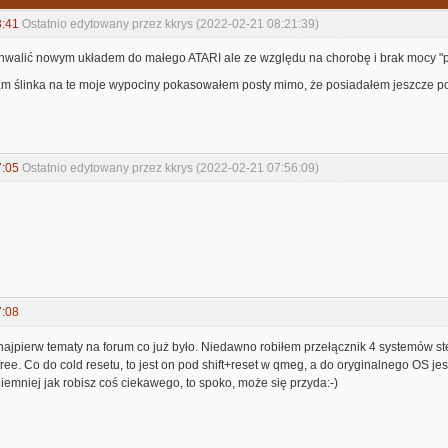
3:41
Ostatnio edytowany przez kkrys (2022-02-21 08:21:39)
hwalić nowym układem do małego ATARI ale ze względu na chorobę i brak mocy "pr
am ślinka na te moje wypociny pokasowałem posty mimo, że posiadałem jeszcze po k
7:05
Ostatnio edytowany przez kkrys (2022-02-21 07:56:09)
7:08
najpierw tematy na forum co już było. Niedawno robiłem przełącznik 4 systemów st
ree. Co do cold resetu, to jest on pod shift+reset w qmeg, a do oryginalnego OS j
iemniej jak robisz coś ciekawego, to spoko, może się przyda:-)