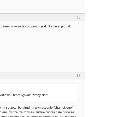
11
ziałem tylko że tak po prostu jest. Niemniej jednak
12
awidłowa i reset wywola zimny start.
zenia sprzętu, bo utrudnia wymuszenie "chamskiego"
niu widzę, że rozmaici ludzie tworzą całe płytki ze