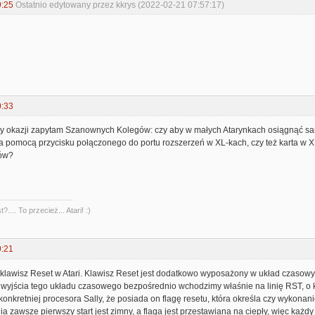
9:25
Ostatnio edytowany przez kkrys (2022-02-21 07:57:17)
0:33
rzy okazji zapytam Szanownych Kolegów: czy aby w małych Atarynkach osiągnąć sa
 pomocą przycisku połączonego do portu rozszerzeń w XL-kach, czy też karta w XE
ów?
?.... To przecież... Atari! :)
9:21
 klawisz Reset w Atari. Klawisz Reset jest dodatkowo wyposażony w układ czasowy, 
 wyjścia tego układu czasowego bezpośrednio wchodzimy właśnie na linię RST, o k
a konkretniej procesora Sally, że posiada on flagę resetu, która określa czy wykona
a zawsze pierwszy start jest zimny, a flaga jest przestawiana na ciepły, więc każdy k