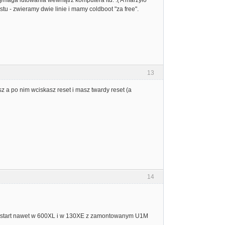
 wymaga lutowania wewnątrz komputera itd. :( A marzyło
stu - zwieramy dwie linie i mamy coldboot "za free".
13
sz a po nim wciskasz reset i masz twardy reset (a
14
restart nawet w 600XL i w 130XE z zamontowanym U1M