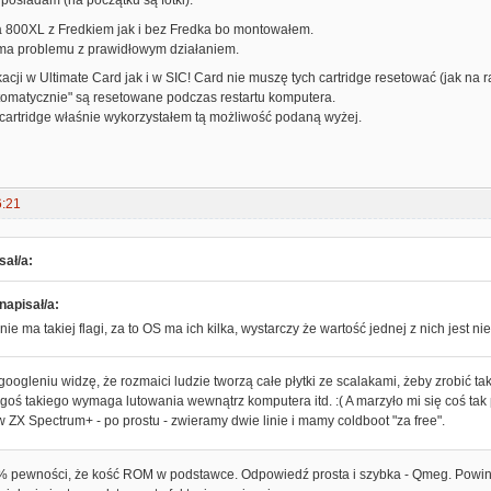
 posiadam (na początku są fotki).
a 800XL z Fredkiem jak i bez Fredka bo montowałem.
e ma problemu z prawidłowym działaniem.
acji w Ultimate Card jak i w SIC! Card nie muszę tych cartridge resetować (jak na ra
utomatycznie" są resetowane podczas restartu komputera.
artridge właśnie wykorzystałem tą możliwość podaną wyżej.
6:21
ał/a:
napisał/a:
nie ma takiej flagi, za to OS ma ich kilka, wystarczy że wartość jednej z nich jest n
oogleniu widzę, że rozmaici ludzie tworzą całe płytki ze scalakami, żeby zrobić tak
egoś takiego wymaga lutowania wewnątrz komputera itd. :( A marzyło mi się coś tak p
w ZX Spectrum+ - po prostu - zwieramy dwie linie i mamy coldboot "za free".
 pewności, że kość ROM w podstawce. Odpowiedź prosta i szybka - Qmeg. Powinna 