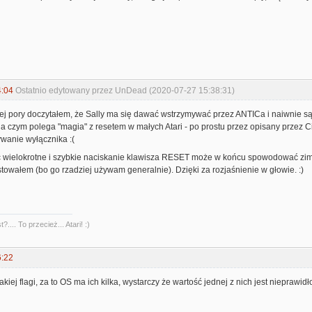
4:04
Ostatnio edytowany przez UnDead (2020-07-27 15:38:31)
 tej pory doczytałem, że Sally ma się dawać wstrzymywać przez ANTICa i naiwnie s
a czym polega "magia" z resetem w małych Atari - po prostu przez opisany przez C
anie wyłącznika :(
 wielokrotne i szybkie naciskanie klawisza RESET może w końcu spowodować zimny 
towałem (bo go rzadziej używam generalnie). Dzięki za rozjaśnienie w głowie. :)
?.... To przecież... Atari! :)
6:22
kiej flagi, za to OS ma ich kilka, wystarczy że wartość jednej z nich jest nieprawidł