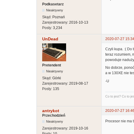
Podkasetarz
Nieaktywny
Skąd:
Poznań
Zarejestrowany:
2016-10-13
Posty:
3,234
UnDead
2020-07-27 15:3
Czyli kupa. :( Do
teraz rozumiem, n
powoduje nadużyw
Pretendent
No dobrze, ponoć
Nieaktywny
a w 130XE nie tes
Skąd:
Górki
-U
Zarejestrowany:
2019-08-17
Posty:
135
Co to jest? Co to jest
antrykot
2020-07-27 16:4
Przechodzień
Procesor nie ma ta
Nieaktywny
Zarejestrowany:
2019-10-16
Posty:
10