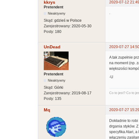
kkrys
2020-07-12 21:4
Pretendent
.
Nieaktywny
Skąd:
gdzieś w Polsce
Zarejestrowany:
2020-05-30
Posty:
180
UnDead
2020-07-27 14:5
A tak zupełnie p
na moment (np. za
większości komp
Pretendent
-U
Nieaktywny
Skąd:
Górki
Zarejestrowany:
2019-08-17
Co to jest? Co to jest
Posty:
135
Mq
2020-07-27 15:2
Dokładnie to robi
drgania styków. Z
specyfika Atari, 
włączeniu zasilani