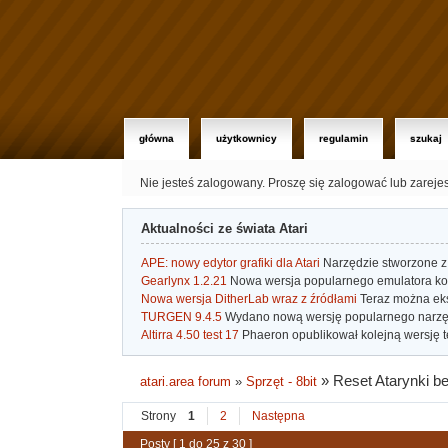
główna
użytkownicy
regulamin
szukaj
Nie jesteś zalogowany.
Proszę się zalogować lub zareje
Aktualności ze świata Atari
APE: nowy edytor grafiki dla Atari
Narzędzie stworzone z 
Gearlynx 1.2.21
Nowa wersja popularnego emulatora kons
Nowa wersja DitherLab wraz z źródłami
Teraz można eks
TURGEN 9.4.5
Wydano nową wersję popularnego narzę
Altirra 4.50 test 17
Phaeron opublikował kolejną wersję t
»
Reset Atarynki be
atari.area forum
»
Sprzęt - 8bit
Strony
1
2
Następna
Posty [ 1 do 25 z 30 ]