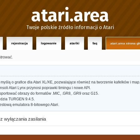
atari.area
Twoje polskie źródło informacji o Atari
rejestracja
logowanie
atariki
faq
atari.area strona g
strować.
myślą o grafice dla Atari XL/XE, pozwalające również na tworzenie kafelków i map
oli Atari Lynx przynosi poprawki timingu i nowe API.
portować obrazy do formatów .MIC, .GR8, .GR9 oraz G15.
dzia TURGEN 9.4.5.
estową emulatora 8-bitowego Atari.
z wyłączania zasilania