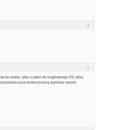
4
5
ad do resetu, tylko o patch do oryginalnego OS, który
t (oczywiście poza koniecznością wymiany osrom).