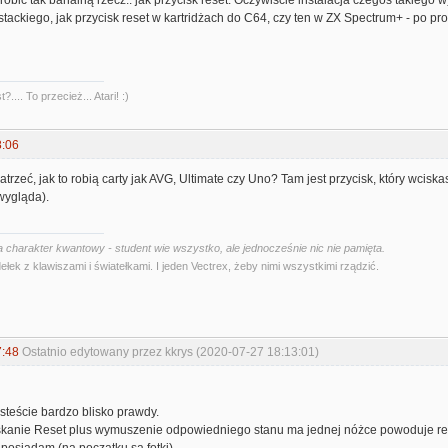
robić tak banalną rzecz.. jak przycisk reset. Oczywiście instalacja czegoś takiego
ostackiego, jak przycisk reset w kartridżach do C64, czy ten w ZX Spectrum+ - po pro
?.... To przecież... Atari! :)
8:06
trzeć, jak to robią carty jak AVG, Ultimate czy Uno? Tam jest przycisk, który wciska
wygląda).
 charakter kwantowy - student wie wszystko, ale jednocześnie nic nie pamięta.
ełek z klawiszami i światełkami. I jeden Vectrex, żeby nimi wszystkimi rządzić.
7:48
Ostatnio edytowany przez kkrys (2020-07-27 18:13:01)
esteście bardzo blisko prawdy.
skanie Reset plus wymuszenie odpowiedniego stanu ma jednej nóżce powoduje 