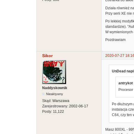
Lotharka bo takie
Działa również n
Przy serii XE ni
Po lekkiej modyfik
standardzie). "A
W wymienionych c
Pozdrawiam
Sikor
2020-07-27 18:1
UnDead napis
antrykot 
Naddyskownik
Procesor 
Nieaktywny
Skąd:
Warszawa
Po dłuższym g
Zarejestrowany:
2002-06-17
instalacja cz
Posty:
11,122
C64, czy ten 
Masz 800XL - 99%