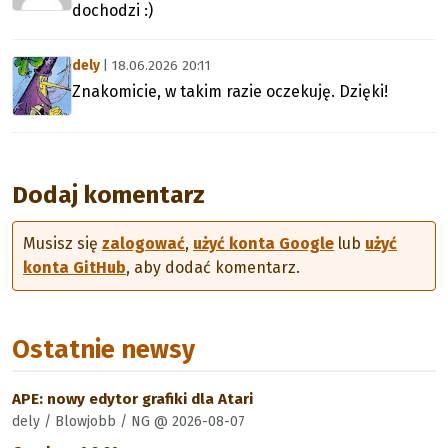
dochodzi :)
dely
| 18.06.2026 20:11
Znakomicie, w takim razie oczekuję. Dzięki!
Dodaj komentarz
Musisz się
zalogować
,
użyć konta Google
lub
użyć
konta GitHub
, aby dodać komentarz.
Ostatnie newsy
APE: nowy edytor grafiki dla Atari
dely / Blowjobb / NG @ 2026-08-07