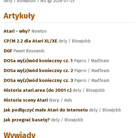
dely / Blowjobb / NG @ 2026-07-25
Artykuły
Atari - why?
Newton
CP/M 2.2 dla Atari XL/XE
dely / Blowjobb
DGF
Paweł Rosowski
DOSa wy(z)wód konieczny cz. 1
Pajero / MadTeam
DOSa wy(z)wód konieczny cz. 2
Pajero / MadTeam
DOSa wy(z)wód konieczny cz. 3
Pajero / MadTeam
Historia atari.area (do 2001 r.)
dely / Blowjobb
Historia sceny Atari
Warp / Aids
Jak podłączyć małe Atari do Internetu
dely / Blowjobb
Jak przegrać kasetę?
dely / Blowjobb
Wywiady