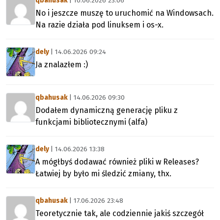
qbahusak
| 10.06.2026 23:06
No i jeszcze muszę to uruchomić na Windowsach.
Na razie działa pod linuksem i os-x.
dely
| 14.06.2026 09:24
Ja znalazłem :)
qbahusak
| 14.06.2026 09:30
Dodałem dynamiczną generację pliku z
funkcjami bibliotecznymi (alfa)
dely
| 14.06.2026 13:38
A mógłbyś dodawać również pliki w Releases?
Łatwiej by było mi śledzić zmiany, thx.
qbahusak
| 17.06.2026 23:48
Teoretycznie tak, ale codziennie jakiś szczegół