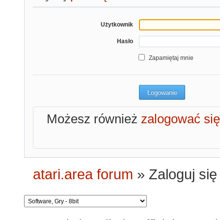
Użytkownik
Hasło
Zapamiętaj mnie
Możesz również
zalogować się
atari.area forum
»
Zaloguj się