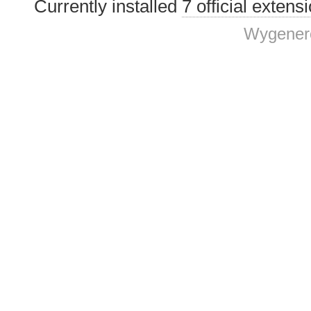
Currently installed
7 official extens
Wygenero