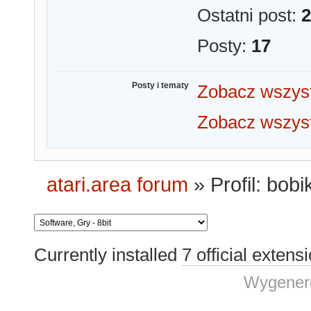
Ostatni post:
2
Posty:
17
Posty i tematy
Zobacz wszyst
Zobacz wszyst
atari.area forum
»
Profil: bobi
Currently installed
7 official extens
Wygenero