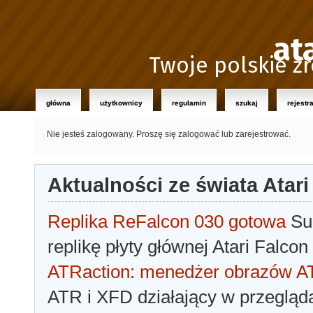
at
Twoje polskie źr
główna
użytkownicy
regulamin
szukaj
rejestr
Nie jesteś zalogowany.
Proszę się zalogować lub zarejestrować.
Aktualności ze świata Atari
Replika ReFalcon 030 gotowa
Sua
replikę płyty głównej Atari Falcon
ATRaction: menedżer obrazów 
ATR i XFD działający w przegląda