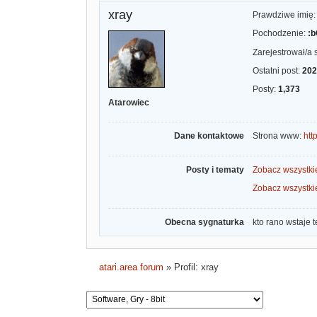
xray
Prawdziwe imię
Pochodzenie:
:
Zarejestrował/a 
Ostatni post:
202
Posty:
1,373
Atarowiec
Dane kontaktowe
Strona www:
http
Posty i tematy
Zobacz wszystkie
Zobacz wszystki
Obecna sygnaturka
kto rano wstaje t
atari.area forum
»
Profil: xray