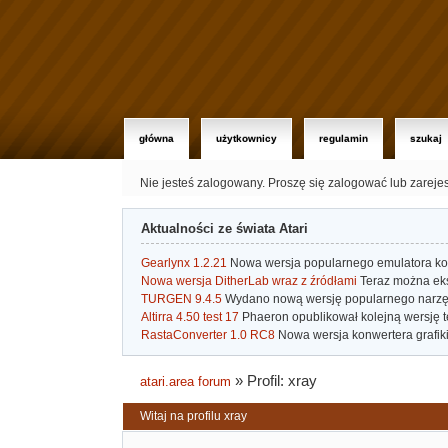
główna
użytkownicy
regulamin
szukaj
Nie jesteś zalogowany.
Proszę się zalogować lub zareje
Aktualności ze świata Atari
Gearlynx 1.2.21
Nowa wersja popularnego emulatora kons
Nowa wersja DitherLab wraz z źródłami
Teraz można eks
TURGEN 9.4.5
Wydano nową wersję popularnego narzę
Altirra 4.50 test 17
Phaeron opublikował kolejną wersję t
RastaConverter 1.0 RC8
Nowa wersja konwertera grafiki 
»
Profil: xray
atari.area forum
Witaj na profilu xray