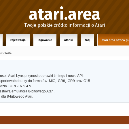
atari.area
Twoje polskie źródło informacji o Atari
rejestracja
logowanie
atariki
faq
atari.area strona g
strować.
oli Atari Lynx przynosi poprawki timingu i nowe API.
portować obrazy do formatów .MIC, .GR8, .GR9 oraz G15.
dzia TURGEN 9.4.5.
estową emulatora 8-bitowego Atari.
dla 8-bitowego Atari.