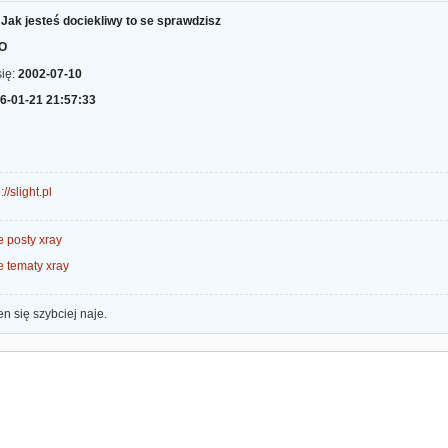
:
Jak jesteś dociekliwy to se sprawdzisz
bO
się:
2002-07-10
6-01-21 21:57:33
://slight.pl
 posty xray
e tematy xray
en się szybciej naje.