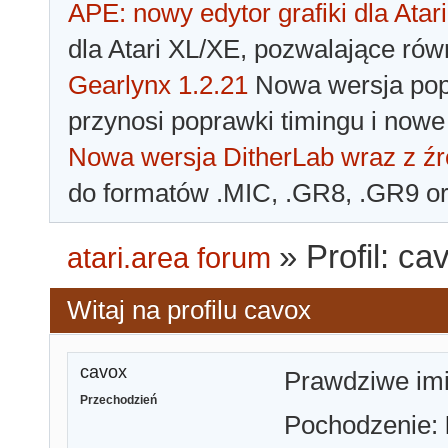
APE: nowy edytor grafiki dla Atari
dla Atari XL/XE, pozwalające rów
Gearlynx 1.2.21
Nowa wersja popu
przynosi poprawki timingu i nowe
Nowa wersja DitherLab wraz z źr
do formatów .MIC, .GR8, .GR9 o
»
Profil: ca
atari.area forum
Witaj na profilu cavox
cavox
Prawdziwe im
Przechodzień
Pochodzenie: