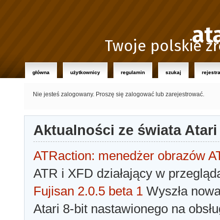
at
Twoje polskie źr
główna
użytkownicy
regulamin
szukaj
rejestr
Nie jesteś zalogowany.
Proszę się zalogować lub zarejestrować.
Aktualności ze świata Atari
ATRaction: menedżer obrazów 
ATR i XFD działający w przegląda
Fujisan 2.0.5 beta 1
Wyszła nowa 
Atari 8-bit nastawionego na obsłu