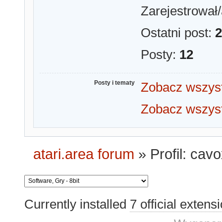
Zarejestrował/
Ostatni post:
2
Posty:
12
Posty i tematy
Zobacz wszyst
Zobacz wszyst
atari.area forum
»
Profil: cav
Currently installed
7 official extens