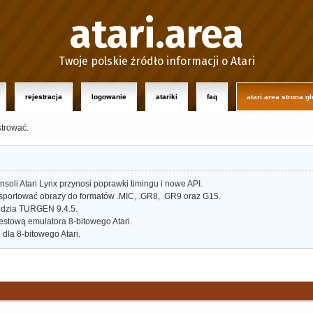
atari.area
Twoje polskie źródło informacji o Atari
rejestracja
logowanie
atariki
faq
atari.area strona g
strować.
oli Atari Lynx przynosi poprawki timingu i nowe API.
portować obrazy do formatów .MIC, .GR8, .GR9 oraz G15.
dzia TURGEN 9.4.5.
estową emulatora 8-bitowego Atari.
dla 8-bitowego Atari.