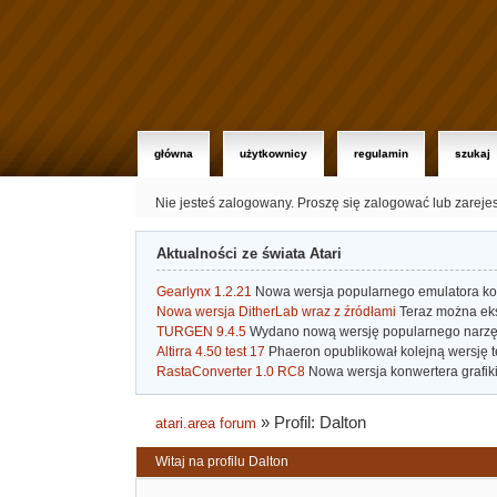
główna
użytkownicy
regulamin
szukaj
Nie jesteś zalogowany.
Proszę się zalogować lub zareje
Aktualności ze świata Atari
Gearlynx 1.2.21
Nowa wersja popularnego emulatora kons
Nowa wersja DitherLab wraz z źródłami
Teraz można eks
TURGEN 9.4.5
Wydano nową wersję popularnego narzę
Altirra 4.50 test 17
Phaeron opublikował kolejną wersję t
RastaConverter 1.0 RC8
Nowa wersja konwertera grafiki 
»
Profil: Dalton
atari.area forum
Witaj na profilu Dalton