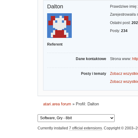
Dalton
Prawdziwe imię
Zarejestrował/a 
Ostatni post:
202
Posty:
234
Referent
Dane kontaktowe
Strona www:
htt
Posty i tematy
Zobacz wszystki
Zobacz wszystki
atari.area forum
»
Profil: Dalton
Currently installed
7 official extensions
. Copyright © 2003–