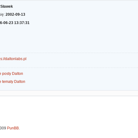
:
Sławek
się:
2002-09-13
6-06-23 13:37:31
ps://daltonlabs.pl
e posty Dalton
e tematy Dalton
2009
PunBB
.