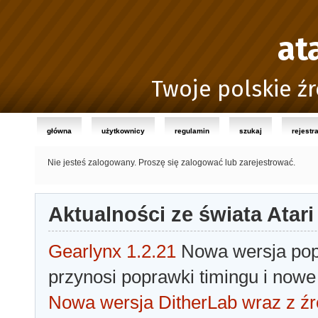
at
Twoje polskie źr
główna
użytkownicy
regulamin
szukaj
rejestr
Nie jesteś zalogowany.
Proszę się zalogować lub zarejestrować.
Aktualności ze świata Atari
Gearlynx 1.2.21
Nowa wersja popu
przynosi poprawki timingu i nowe
Nowa wersja DitherLab wraz z źr