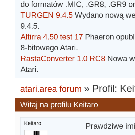
do formatów .MIC, .GR8, .GR9 o
TURGEN 9.4.5
Wydano nową wer
9.4.5.
Altirra 4.50 test 17
Phaeron opubli
8-bitowego Atari.
RastaConverter 1.0 RC8
Nowa wer
Atari.
»
Profil: Ke
atari.area forum
Witaj na profilu Keitaro
Keitaro
Prawdziwe im