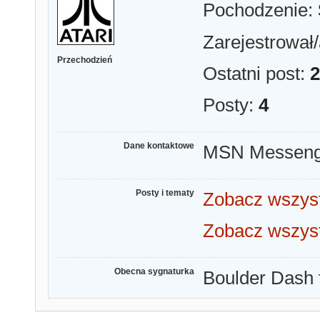
Pochodzenie:
Zarejestrował/
Przechodzień
Ostatni post:
2
Posty:
4
Dane kontaktowe
MSN Messeng
Posty i tematy
Zobacz wszyst
Zobacz wszyst
Obecna sygnaturka
Boulder Dash 