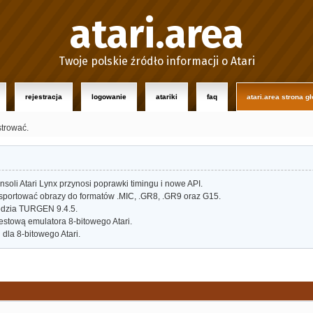
atari.area
Twoje polskie źródło informacji o Atari
rejestracja
logowanie
atariki
faq
atari.area strona g
strować.
oli Atari Lynx przynosi poprawki timingu i nowe API.
portować obrazy do formatów .MIC, .GR8, .GR9 oraz G15.
dzia TURGEN 9.4.5.
estową emulatora 8-bitowego Atari.
dla 8-bitowego Atari.