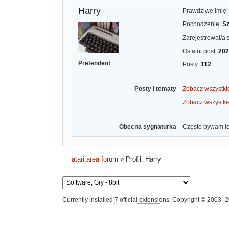
Harry
Prawdziwe imię
Pochodzenie:
Sz
Zarejestrował/a 
Ostatni post:
202
Pretendent
Posty:
112
Posty i tematy
Zobacz wszystki
Zobacz wszystki
Obecna sygnaturka
Często bywam le
atari.area forum
»
Profil: Harry
Currently installed
7 official extensions
. Copyright © 2003–