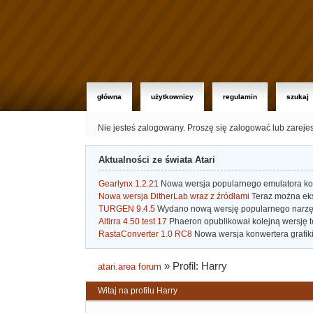
główna
użytkownicy
regulamin
szukaj
Nie jesteś zalogowany.
Proszę się zalogować lub zareje
Aktualności ze świata Atari
Gearlynx 1.2.21
Nowa wersja popularnego emulatora kons
Nowa wersja DitherLab wraz z źródłami
Teraz można eks
TURGEN 9.4.5
Wydano nową wersję popularnego narzę
Altirra 4.50 test 17
Phaeron opublikował kolejną wersję t
RastaConverter 1.0 RC8
Nowa wersja konwertera grafiki 
»
Profil: Harry
atari.area forum
Witaj na profilu Harry