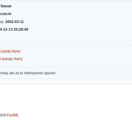
:
Tomek
czecin
się:
2002-03-11
4-12-13 20:28:46
e posty Harry
e tematy Harry
niwy, ale za to intensywnie sypiam
2009
PunBB
.