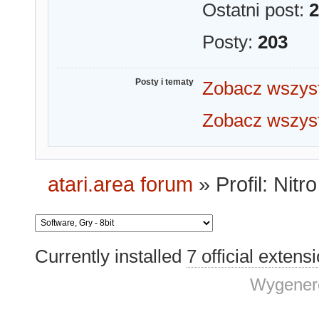
Ostatni post:
2
Posty:
203
Posty i tematy
Zobacz wszyst
Zobacz wszyst
atari.area forum
»
Profil: Nitro
Currently installed
7 official extens
Wygenero