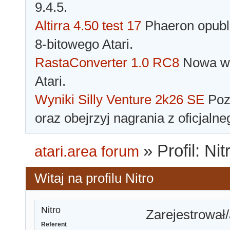
9.4.5.
Altirra 4.50 test 17
Phaeron opubli
8-bitowego Atari.
RastaConverter 1.0 RC8
Nowa wer
Atari.
Wyniki Silly Venture 2k26 SE
Pozn
oraz obejrzyj nagrania z oficjaln
»
Profil: Nit
atari.area forum
Witaj na profilu Nitro
Nitro
Zarejestrował/
Referent