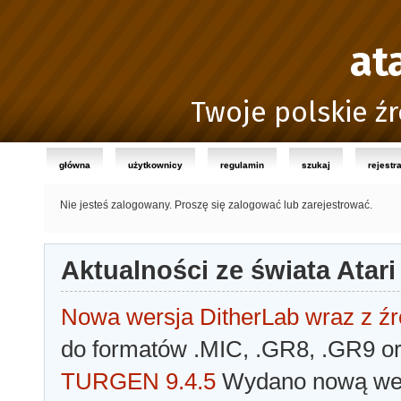
at
Twoje polskie źr
główna
użytkownicy
regulamin
szukaj
rejestr
Nie jesteś zalogowany.
Proszę się zalogować lub zarejestrować.
Aktualności ze świata Atari
Nowa wersja DitherLab wraz z źr
do formatów .MIC, .GR8, .GR9 o
TURGEN 9.4.5
Wydano nową wer