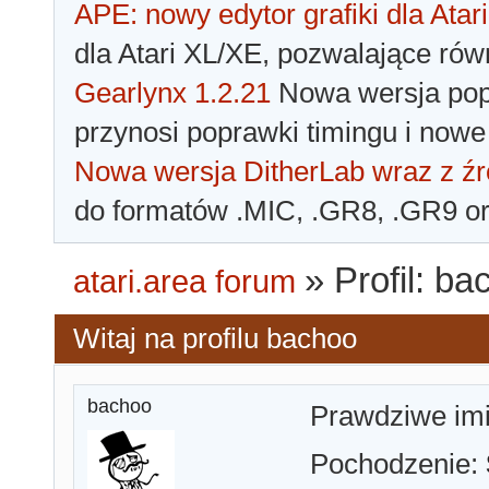
APE: nowy edytor grafiki dla Atari
dla Atari XL/XE, pozwalające rów
Gearlynx 1.2.21
Nowa wersja popu
przynosi poprawki timingu i nowe
Nowa wersja DitherLab wraz z źr
do formatów .MIC, .GR8, .GR9 o
»
Profil: b
atari.area forum
Witaj na profilu bachoo
bachoo
Prawdziwe im
Pochodzenie: