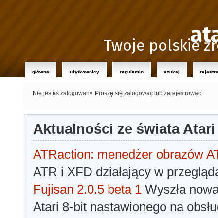
at
Twoje polskie źr
główna
użytkownicy
regulamin
szukaj
rejestr
Nie jesteś zalogowany.
Proszę się zalogować lub zarejestrować.
Aktualności ze świata Atari
ATRaction: menedżer obrazów 
ATR i XFD działający w przegląda
Fujisan 2.0.5 beta 1
Wyszła nowa 
Atari 8-bit nastawionego na obsłu