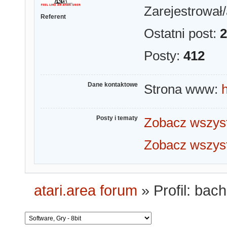
Zarejestrował/
Referent
Ostatni post:
2
Posty:
412
Dane kontaktowe
Strona www:
Posty i tematy
Zobacz wszyst
Zobacz wszyst
atari.area forum
»
Profil: bac