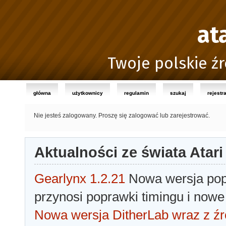
at
Twoje polskie źr
główna
użytkownicy
regulamin
szukaj
rejestr
Nie jesteś zalogowany.
Proszę się zalogować lub zarejestrować.
Aktualności ze świata Atari
Gearlynx 1.2.21
Nowa wersja popu
przynosi poprawki timingu i nowe
Nowa wersja DitherLab wraz z źr