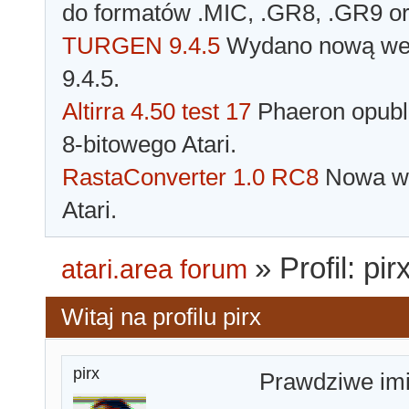
do formatów .MIC, .GR8, .GR9 o
TURGEN 9.4.5
Wydano nową wer
9.4.5.
Altirra 4.50 test 17
Phaeron opubli
8-bitowego Atari.
RastaConverter 1.0 RC8
Nowa wer
Atari.
»
Profil: pir
atari.area forum
Witaj na profilu pirx
pirx
Prawdziwe im