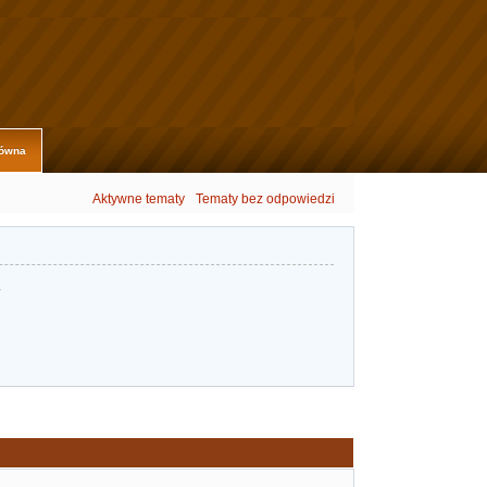
łówna
Aktywne tematy
Tematy bez odpowiedzi
.