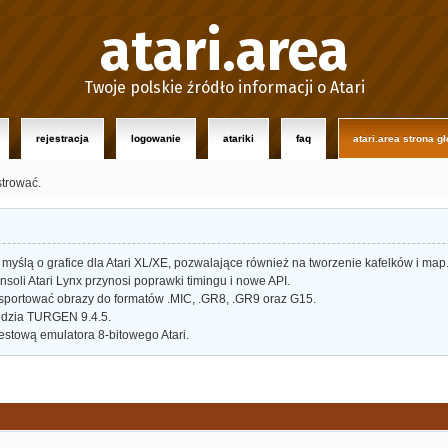
atari.area
Twoje polskie źródło informacji o Atari
rejestracja
logowanie
atariki
faq
atari.area strona g
strować.
myślą o grafice dla Atari XL/XE, pozwalające również na tworzenie kafelków i map
oli Atari Lynx przynosi poprawki timingu i nowe API.
portować obrazy do formatów .MIC, .GR8, .GR9 oraz G15.
dzia TURGEN 9.4.5.
estową emulatora 8-bitowego Atari.