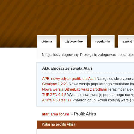
główna
użytkownicy
regulamin
szukaj
Nie jesteś zalogowany.
Proszę się zalogować lub zareje
Aktualności ze świata Atari
APE: nowy edytor grafiki dla Atari
Narzędzie stworzone z 
Gearlynx 1.2.21
Nowa wersja popularnego emulatora kons
Nowa wersja DitherLab wraz z źródłami
Teraz można eks
TURGEN 9.4.5
Wydano nową wersję popularnego narzę
Altirra 4.50 test 17
Phaeron opublikował kolejną wersję t
»
Profil: Ahira
atari.area forum
Witaj na profilu Ahira