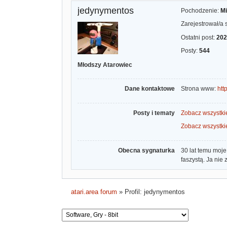
jedynymentos
Pochodzenie:
Mi
Zarejestrował/a 
Ostatni post:
202
Posty:
544
Młodszy Atarowiec
Dane kontaktowe
Strona www:
htt
Posty i tematy
Zobacz wszystki
Zobacz wszystki
Obecna sygnaturka
30 lat temu moj
faszystą. Ja nie 
atari.area forum
»
Profil: jedynymentos