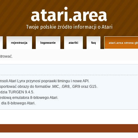
atari.area
Twoje polskie źródło informacji o Atari
rejestracja
logowanie
atariki
faq
atari.area strona g
strować.
oli Atari Lynx przynosi poprawki timingu i nowe API.
portować obrazy do formatów .MIC, .GR8, .GR9 oraz G15.
dzia TURGEN 9.4.5.
estową emulatora 8-bitowego Atari.
dla 8-bitowego Atari.