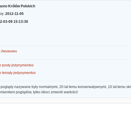
asto Królów Polskich
się:
2012-11-05
2-03-09 15:13:30
p://wuwuwu
e posty jedynymentos
e tematy jedynymentos
e poglądy nazywane były normalnymi, 20 lat temu konserwatywnymi, 10 lat temu sk
zmieniłem poglądów, tylko idioci zmienili wartości!