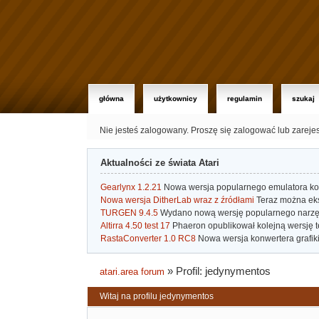
główna
użytkownicy
regulamin
szukaj
Nie jesteś zalogowany.
Proszę się zalogować lub zareje
Aktualności ze świata Atari
Gearlynx 1.2.21
Nowa wersja popularnego emulatora kons
Nowa wersja DitherLab wraz z źródłami
Teraz można eks
TURGEN 9.4.5
Wydano nową wersję popularnego narzę
Altirra 4.50 test 17
Phaeron opublikował kolejną wersję t
RastaConverter 1.0 RC8
Nowa wersja konwertera grafiki 
»
Profil: jedynymentos
atari.area forum
Witaj na profilu jedynymentos