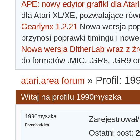
APE: nowy edytor grafiki dla Atari
dla Atari XL/XE, pozwalające rów
Gearlynx 1.2.21
Nowa wersja popu
przynosi poprawki timingu i nowe
Nowa wersja DitherLab wraz z źr
do formatów .MIC, .GR8, .GR9 o
»
Profil: 1
atari.area forum
Witaj na profilu 1990myszka
1990myszka
Zarejestrował/
Przechodzień
Ostatni post:
2