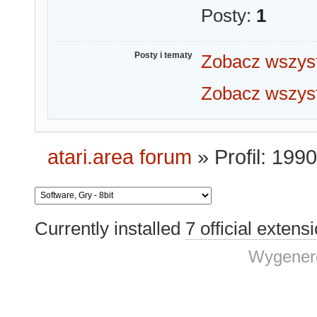
Posty:
1
Posty i tematy
Zobacz wszys
Zobacz wszys
atari.area forum
»
Profil: 19
Currently installed
7 official extens
Wygenero