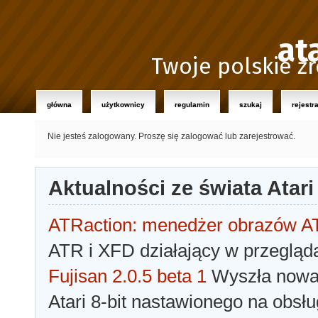
at
Twoje polskie źr
główna
użytkownicy
regulamin
szukaj
rejestr
Nie jesteś zalogowany.
Proszę się zalogować lub zarejestrować.
Aktualności ze świata Atari
ATRaction: menedżer obrazów 
ATR i XFD działający w przegląda
Fujisan 2.0.5 beta 1
Wyszła nowa 
Atari 8-bit nastawionego na obsłu