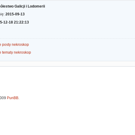
ólestwo Galicji i Lodomerii
się:
2015-09-13
5-12-18 21:22:13
e posty nekroskop
e tematy nekroskop
2009
PunBB
.