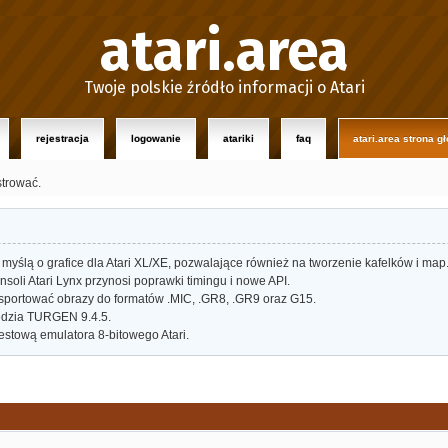
atari.area
Twoje polskie źródło informacji o Atari
rejestracja
logowanie
atariki
faq
atari.area strona g
strować.
myślą o grafice dla Atari XL/XE, pozwalające również na tworzenie kafelków i map
oli Atari Lynx przynosi poprawki timingu i nowe API.
portować obrazy do formatów .MIC, .GR8, .GR9 oraz G15.
dzia TURGEN 9.4.5.
estową emulatora 8-bitowego Atari.