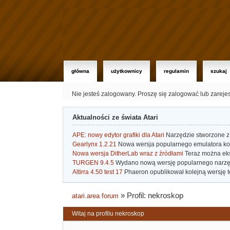
główna
użytkownicy
regulamin
szukaj
Nie jesteś zalogowany.
Proszę się zalogować lub zareje
Aktualności ze świata Atari
APE: nowy edytor grafiki dla Atari
Narzędzie stworzone z 
Gearlynx 1.2.21
Nowa wersja popularnego emulatora kons
Nowa wersja DitherLab wraz z źródłami
Teraz można eks
TURGEN 9.4.5
Wydano nową wersję popularnego narzę
Altirra 4.50 test 17
Phaeron opublikował kolejną wersję t
»
Profil: nekroskop
atari.area forum
Witaj na profilu nekroskop