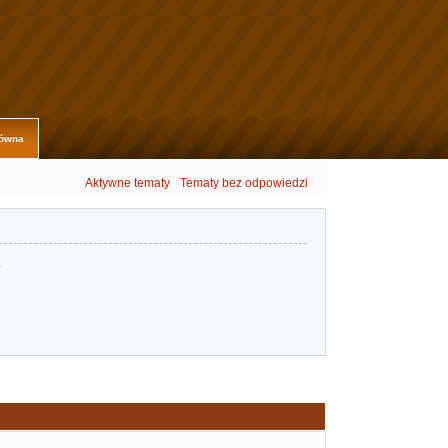
łówna
Aktywne tematy
Tematy bez odpowiedzi
.