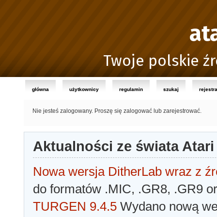
at
Twoje polskie źr
główna
użytkownicy
regulamin
szukaj
rejestr
Nie jesteś zalogowany.
Proszę się zalogować lub zarejestrować.
Aktualności ze świata Atari
Nowa wersja DitherLab wraz z źr
do formatów .MIC, .GR8, .GR9 o
TURGEN 9.4.5
Wydano nową wer