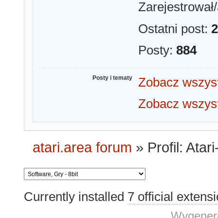
Zarejestrował/
Ostatni post:
2
Posty:
884
Posty i tematy
Zobacz wszyst
Zobacz wszyst
atari.area forum
»
Profil: Atar
Currently installed
7 official extens
Wygenero