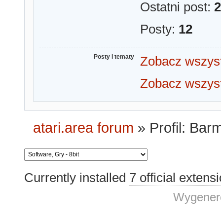
Ostatni post:
2
Posty:
12
Posty i tematy
Zobacz wszys
Zobacz wszys
atari.area forum
»
Profil: Bar
Currently installed
7 official extens
Wygenero