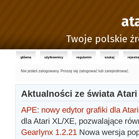
at
Twoje polskie źr
główna
użytkownicy
regulamin
szukaj
rejestr
Nie jesteś zalogowany.
Proszę się zalogować lub zarejestrować.
Aktualności ze świata Atari
APE: nowy edytor grafiki dla Atari
dla Atari XL/XE, pozwalające rów
Gearlynx 1.2.21
Nowa wersja popu