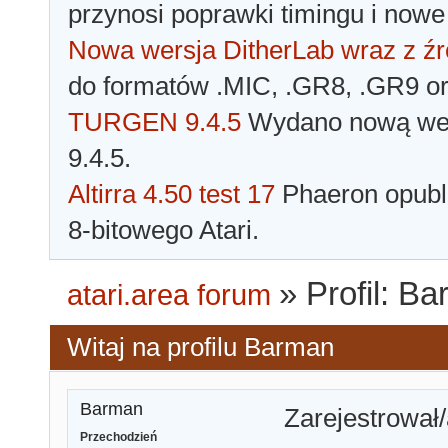
przynosi poprawki timingu i nowe
Nowa wersja DitherLab wraz z źr
do formatów .MIC, .GR8, .GR9 o
TURGEN 9.4.5
Wydano nową wer
9.4.5.
Altirra 4.50 test 17
Phaeron opubli
8-bitowego Atari.
»
Profil: B
atari.area forum
Witaj na profilu Barman
Barman
Zarejestrował/
Przechodzień