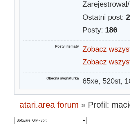
Zarejestrował/
Ostatni post:
2
Posty:
186
Posty i tematy
Zobacz wszyst
Zobacz wszyst
Obecna sygnaturka
65xe, 520st, 1
atari.area forum
»
Profil: mac