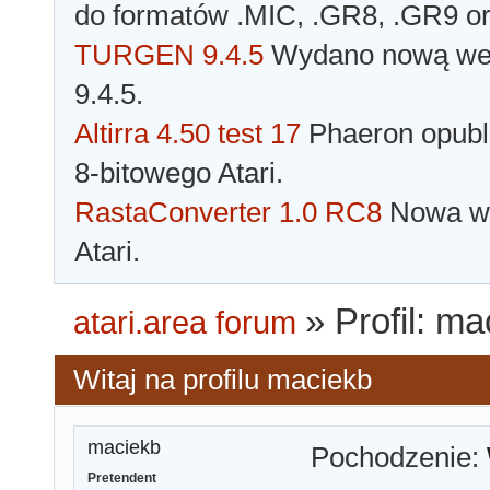
do formatów .MIC, .GR8, .GR9 o
TURGEN 9.4.5
Wydano nową wer
9.4.5.
Altirra 4.50 test 17
Phaeron opubli
8-bitowego Atari.
RastaConverter 1.0 RC8
Nowa wer
Atari.
»
Profil: m
atari.area forum
Witaj na profilu maciekb
maciekb
Pochodzenie:
Pretendent