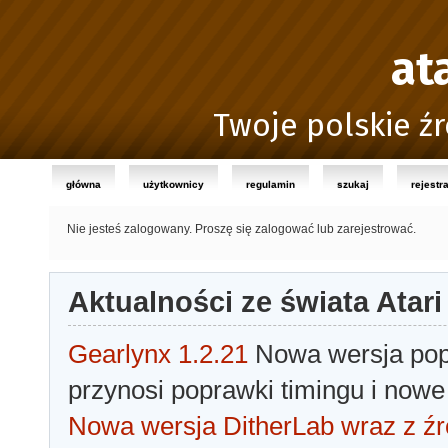
at
Twoje polskie źr
główna
użytkownicy
regulamin
szukaj
rejestr
Nie jesteś zalogowany.
Proszę się zalogować lub zarejestrować.
Aktualności ze świata Atari
Gearlynx 1.2.21
Nowa wersja popu
przynosi poprawki timingu i nowe
Nowa wersja DitherLab wraz z źr