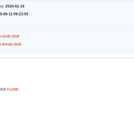
się:
2020-02-16
5-06-11 09:23:55
 posty zbyti
 tematy zbyti
2009
PunBB
.