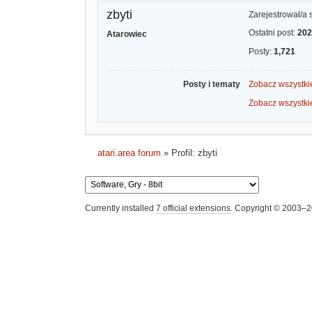
zbyti
Zarejestrował/a 
Ostatni post:
202
Atarowiec
Posty:
1,721
Posty i tematy
Zobacz wszystkie
Zobacz wszystkie
atari.area forum
»
Profil: zbyti
Currently installed
7 official extensions
. Copyright © 2003–