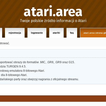
atari.area
Twoje polskie źródło informacji o Atari
rejestracja
logowanie
atariki
faq
atari.area strona g
strować.
portować obrazy do formatów .MIC, .GR8, .GR9 oraz G15.
dzia TURGEN 9.4.5.
estową emulatora 8-bitowego Atari.
dla 8-bitowego Atari.
ańskiego party oraz obejrzyj nagrania z oficjalnego streamu.