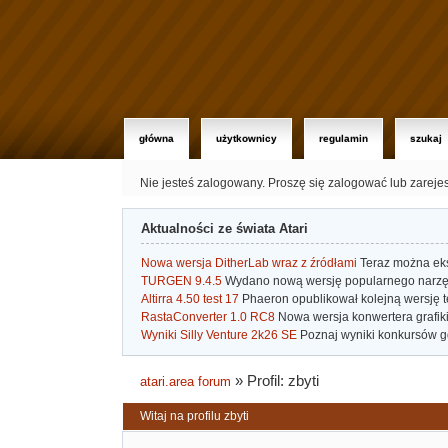
główna
użytkownicy
regulamin
szukaj
Nie jesteś zalogowany.
Proszę się zalogować lub zareje
Aktualności ze świata Atari
Nowa wersja DitherLab wraz z źródłami
Teraz można eks
TURGEN 9.4.5
Wydano nową wersję popularnego narzę
Altirra 4.50 test 17
Phaeron opublikował kolejną wersję t
RastaConverter 1.0 RC8
Nowa wersja konwertera grafiki 
Wyniki Silly Venture 2k26 SE
Poznaj wyniki konkursów gd
»
Profil: zbyti
atari.area forum
Witaj na profilu zbyti