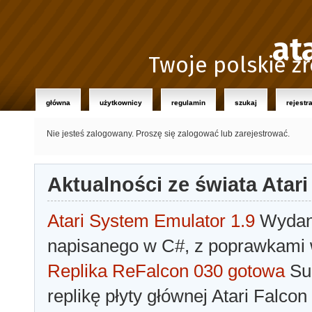
at
Twoje polskie źr
główna
użytkownicy
regulamin
szukaj
rejestr
Nie jesteś zalogowany.
Proszę się zalogować lub zarejestrować.
Aktualności ze świata Atari
Atari System Emulator 1.9
Wydano
napisanego w C#, z poprawkami w
Replika ReFalcon 030 gotowa
Sua
replikę płyty głównej Atari Falcon