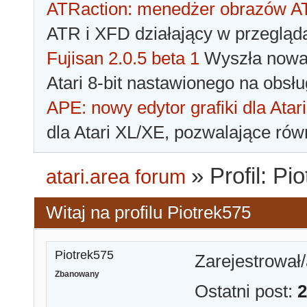
ATRaction: menedżer obrazów 
ATR i XFD działający w przegląda
Fujisan 2.0.5 beta 1
Wyszła nowa 
Atari 8-bit nastawionego na obsłu
APE: nowy edytor grafiki dla Atari
dla Atari XL/XE, pozwalające rów
»
Profil: Pi
atari.area forum
Witaj na profilu Piotrek575
Piotrek575
Zarejestrował/
Zbanowany
Ostatni post:
2