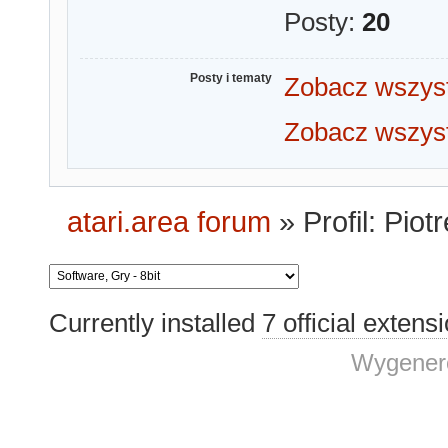
Posty:
20
Posty i tematy
Zobacz wszyst
Zobacz wszyst
atari.area forum
»
Profil: Pio
Currently installed
7 official extens
Wygenero