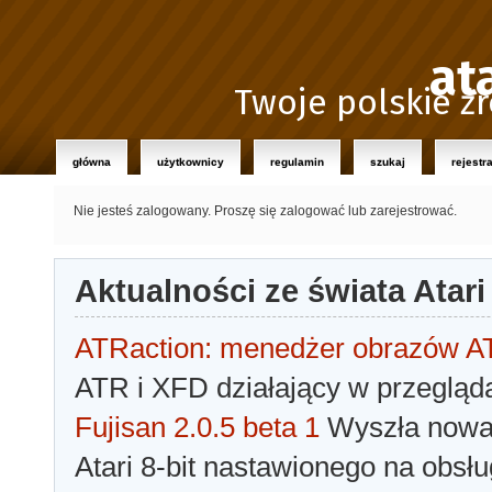
at
Twoje polskie źr
główna
użytkownicy
regulamin
szukaj
rejestr
Nie jesteś zalogowany.
Proszę się zalogować lub zarejestrować.
Aktualności ze świata Atari
ATRaction: menedżer obrazów 
ATR i XFD działający w przegląda
Fujisan 2.0.5 beta 1
Wyszła nowa 
Atari 8-bit nastawionego na obsłu