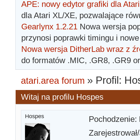
APE: nowy edytor grafiki dla Atari
dla Atari XL/XE, pozwalające rów
Gearlynx 1.2.21
Nowa wersja popu
przynosi poprawki timingu i nowe
Nowa wersja DitherLab wraz z źr
do formatów .MIC, .GR8, .GR9 o
»
Profil: H
atari.area forum
Witaj na profilu Hospes
Hospes
Pochodzenie:
Zarejestrował/