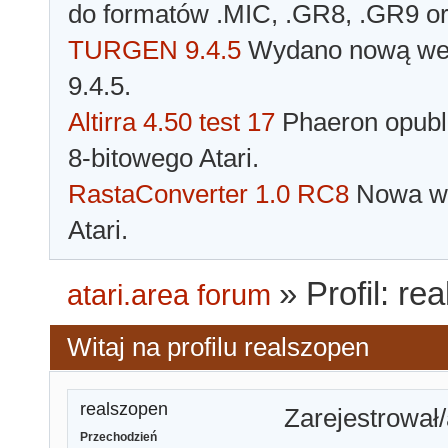
do formatów .MIC, .GR8, .GR9 o
TURGEN 9.4.5
Wydano nową wer
9.4.5.
Altirra 4.50 test 17
Phaeron opubli
8-bitowego Atari.
RastaConverter 1.0 RC8
Nowa wer
Atari.
»
Profil: re
atari.area forum
Witaj na profilu realszopen
realszopen
Zarejestrował/
Przechodzień