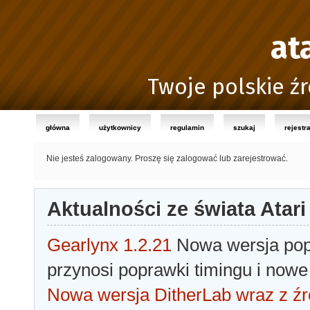
at
Twoje polskie źr
główna
użytkownicy
regulamin
szukaj
rejestr
Nie jesteś zalogowany.
Proszę się zalogować lub zarejestrować.
Aktualności ze świata Atari
Gearlynx 1.2.21
Nowa wersja popu
przynosi poprawki timingu i nowe
Nowa wersja DitherLab wraz z źr