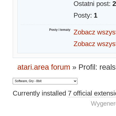
Ostatni post:
2
Posty:
1
Posty i tematy
Zobacz wszyst
Zobacz wszyst
atari.area forum
»
Profil: rea
Currently installed
7 official extens
Wygenero