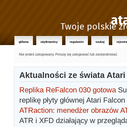
at
Twoje polskie źr
główna
użytkownicy
regulamin
szukaj
rejestr
Nie jesteś zalogowany.
Proszę się zalogować lub zarejestrować.
Aktualności ze świata Atari
Replika ReFalcon 030 gotowa
Sua
replikę płyty głównej Atari Falcon
ATRaction: menedżer obrazów 
ATR i XFD działający w przegląda