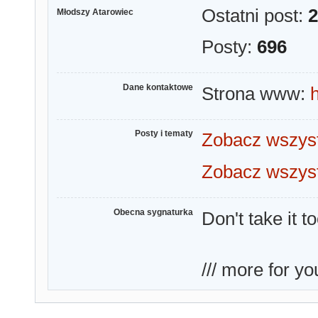
Ostatni post:
2
Młodszy Atarowiec
Posty:
696
Dane kontaktowe
Strona www:
Posty i tematy
Zobacz wszyst
Zobacz wszyst
Obecna sygnaturka
Don't take it t
/// more for you