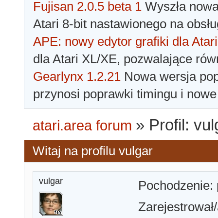
Fujisan 2.0.5 beta 1
Wyszła nowa 
Atari 8-bit nastawionego na obsłu
APE: nowy edytor grafiki dla Atari
dla Atari XL/XE, pozwalające rów
Gearlynx 1.2.21
Nowa wersja popu
przynosi poprawki timingu i nowe
»
Profil: vu
atari.area forum
Witaj na profilu vulgar
vulgar
Pochodzenie:
Zarejestrował/