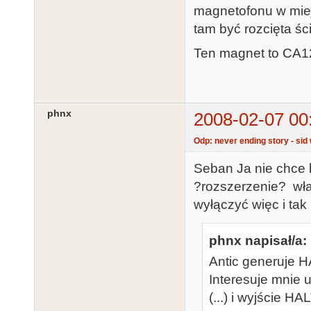
magnetofonu w miej
tam być rozcięta śc
Ten magnet to CA
phnx
2008-02-07 00
Odp: never ending story - sid 
Seban Ja nie chce
?rozszerzenie? wł
wyłączyć więc i tak
phnx napisał/a:
Antic generuje H
Interesuje mnie 
(...) i wyjście 