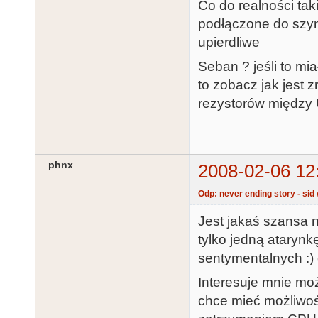
Co do realności tak
podłączone do szyny
upierdliwe
Seban ? jeśli to mi
to zobacz jak jest
rezystorów między 
phnx
2008-02-06 12
Odp: never ending story - sid 
Jest jakaś szansa 
tylko jedną atarynk
sentymentalnych :)
Interesuje mnie moż
chce mieć możliwo