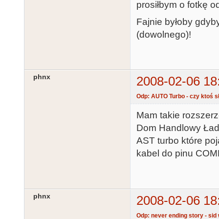
prosiłbym o fotkę od
Fajnie byłoby gdyby
(dowolnego)!
phnx
2008-02-06 18
Odp: AUTO Turbo - czy ktoś sł
Mam takie rozszerz
Dom Handlowy Łada
AST turbo które poj
kabel do pinu CO
phnx
2008-02-06 18
Odp: never ending story - sid 