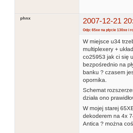
phnx
2007-12-21 20
Odp: 65xe na płycie 130xe i 
W miejsce u34 trze
multiplexery + ukła
co25953 jak ci się
bezpośrednio na pł
banku ? czasem jes
opornika.
Schemat rozszerzen
działa ono prawid
W mojej starej 65
dekoderem na 4x 7
Antica ? można coś 