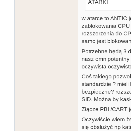
ATARKI
w atarce to ANTIC 
zablokowania CPU 
rozszerzenia do CP
samo jest blokowa
Potrzebne będą 3 d
nasz omnipotentny 
oczywista oczywisto
Coś takiego pozwoli
standardzie ? miel
bezpieczne? rozsze
SID. Można by kask
Złącze PBI /CART je
Oczywiście wiem że 
się obsłużyć np kat