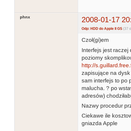
phnx
2008-01-17 20
Odp: HDD do Apple II GS
(37 
Czoł(gi)em
Interfejs jest racz
poziomy skomplikowa
http://s.guillard.fre
zapisujące na dysk 
sam interfejs to po
malucha. ? po wsta
adresów) chodziłab
Nazwy procedur prz
Ciekawe ile kosztowa
gniazda Apple