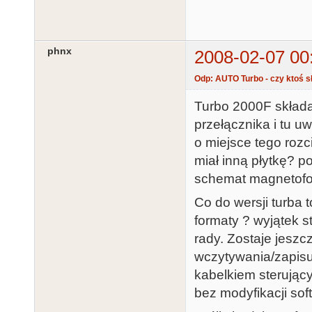
phnx
2008-02-07 00
Odp: AUTO Turbo - czy ktoś sł
Turbo 2000F składał
przełącznika i tu u
o miejsce tego rozc
miał inną płytkę? p
schemat magnetofo
Co do wersji turba 
formaty ? wyjątek s
rady. Zostaje jesz
wczytywania/zapisu 
kabelkiem sterujący
bez modyfikacji soft