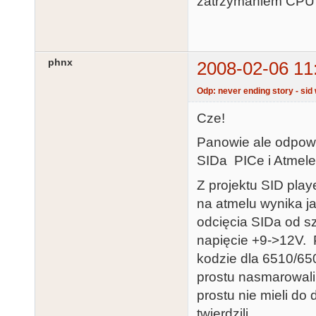
zatrzymaniem CPU 
phnx
2008-02-06 11
Odp: never ending story - sid 
Cze!
Panowie ale odpow
SIDa PICe i Atmele
Z projektu SID pla
na atmelu wynika j
odcięcia SIDa od s
napięcie +9->12V. 
kodzie dla 6510/65
prostu nasmarowali
prostu nie mieli do
twierdzili.