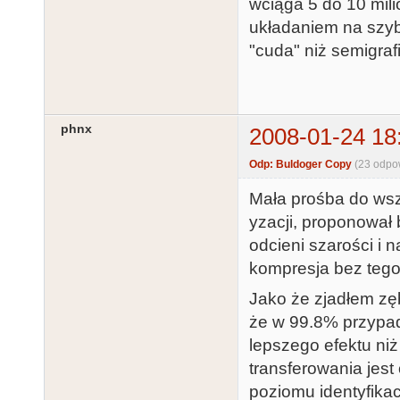
wciąga 5 do 10 mili
układaniem na szy
"cuda" niż semigraf
phnx
2008-01-24 18
Odp: Buldoger Copy
(23 odpo
Mała prośba do ws
yzacji, proponował 
odcieni szarości i 
kompresja bez tego
Jako że zjadłem zę
że w 99.8% przypad
lepszego efektu niż
transferowania jes
poziomu identyfikac