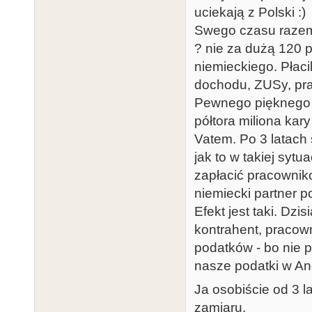
uciekają z Polski :)
Swego czasu razem 
? nie za dużą 120 
niemieckiego. Płac
dochodu, ZUSy, prac
Pewnego pięknego 
półtora miliona kar
Vatem. Po 3 latach
jak to w takiej syt
zapłacić pracownik
niemiecki partner 
Efekt jest taki. Dzi
kontrahent, pracown
podatków - bo nie 
nasze podatki w Ang
Ja osobiście od 3 l
zamiaru.