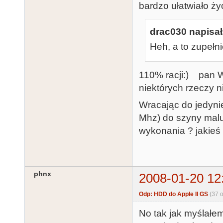
bardzo ułatwiało ży
drac030 napisał
Heh, a to zupełnie
110% racji:) pan 
niektórych rzeczy 
Wracając do jedyni
Mhz) do szyny mal
wykonania ? jakieś
phnx
2008-01-20 12
Odp: HDD do Apple II GS
(37 
No tak jak myślałe