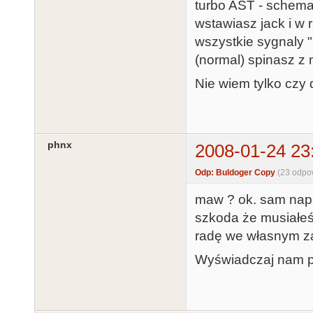
turbo AST - schemat
wstawiasz jack i w
wszystkie sygnaly 
(normal) spinasz z
Nie wiem tylko czy 
phnx
2008-01-24 23
Odp: Buldoger Copy
(23 odpo
maw ? ok. sam napi
szkoda że musiałeś
radę we własnym za
Wyświadczaj nam pr