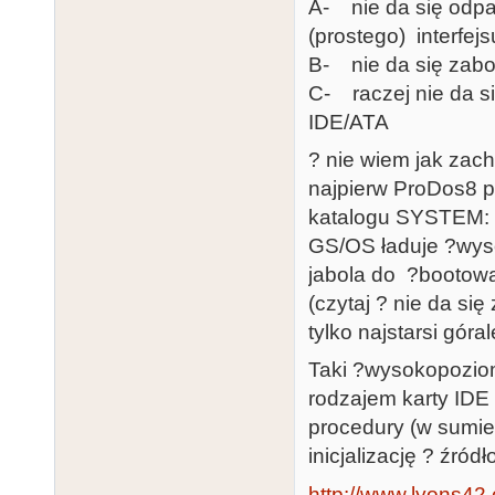
A- nie da się odpa
(prostego) interfejs
B- nie da się zaboo
C- raczej nie da si
IDE/ATA
? nie wiem jak zach
najpierw ProDos8 
katalogu SYSTEM: z 
GS/OS ładuje ?wys
jabola do ?bootowa
(czytaj ? nie da się
tylko najstarsi góral
Taki ?wysokopoziom
rodzajem karty IDE
procedury (w sumie
inicjalizację ? źród
http://www.lyons42.