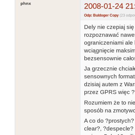
phnx
2008-01-24 21
Odp: Buldoger Copy
(23 odpo
Dely nie czepiaj si
rozpoznawać nawet
ograniczeniami ale
wciągnięcie maksim
bezsensownie całoś
Ja grzecznie chcia
sensownych formatów
dzisiaj autem z Wa
przez GPRS więc ?
Rozumiem że to nie 
sposób na zmotywo
A co do ?prostych? 
clear?, ?despecle? i