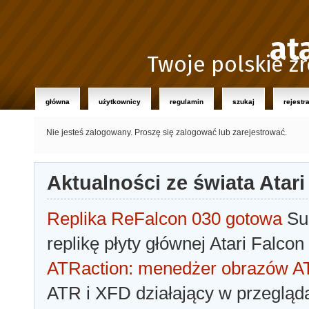
at
Twoje polskie źr
główna
użytkownicy
regulamin
szukaj
rejestr
Nie jesteś zalogowany.
Proszę się zalogować lub zarejestrować.
Aktualności ze świata Atari
Replika ReFalcon 030 gotowa
Sua
replikę płyty głównej Atari Falcon
ATRaction: menedżer obrazów 
ATR i XFD działający w przegląda