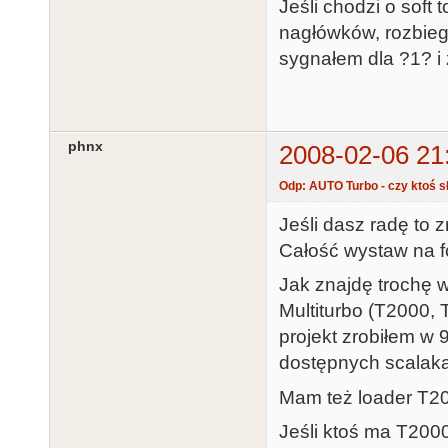
Jeśli chodzi o soft
nagłówków, rozbieg
sygnałem dla ?1? i
phnx
2008-02-06 21
Odp: AUTO Turbo - czy ktoś sł
Jeśli dasz radę to z
Całość wystaw na f
Jak znajdę trochę 
Multiturbo (T2000,
projekt zrobiłem w 
dostępnych scalakach
Mam też loader T20
Jeśli ktoś ma T200