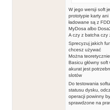
W jego wersji soft 
prototypie karty a
ładowane są z FDD 
MyDosa albo Dosa2.
A czy z batcha czy z
Sprecyzuj jakich fu
chcesz używać
Można teoretycznie
Basicu główny soft 
akurat jest potrze
slotów
Do testowania soft
statusu dysku, odc
operacji powinny b
sprawdzone na pra