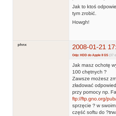
Jak to ktoś odpowie
tym zrobić.
Howgh!
phnx
2008-01-21 17
Odp: HDD do Apple II GS
(37 
Jak masz ochotę wyw
100 chętnych ?
Zawsze możesz zmu
zładować odpowiedn
przy pomocy np. F
ftp://ftp.gno.org/pu
sprzęcie ? w swoim
część softu do ?tr