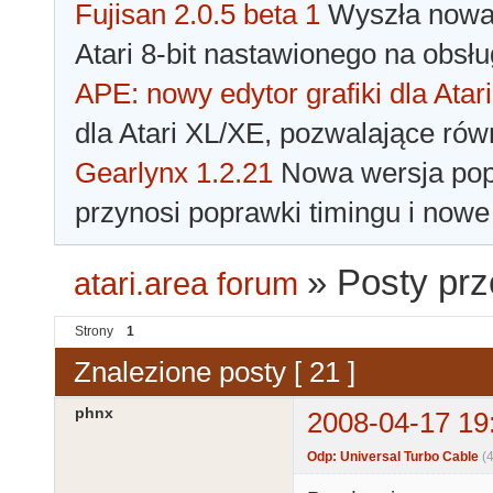
Fujisan 2.0.5 beta 1
Wyszła nowa 
Atari 8-bit nastawionego na obsłu
APE: nowy edytor grafiki dla Atari
dla Atari XL/XE, pozwalające rów
Gearlynx 1.2.21
Nowa wersja popu
przynosi poprawki timingu i nowe
»
Posty pr
atari.area forum
Strony
1
Znalezione posty [ 21 ]
phnx
2008-04-17 19
Odp: Universal Turbo Cable
(