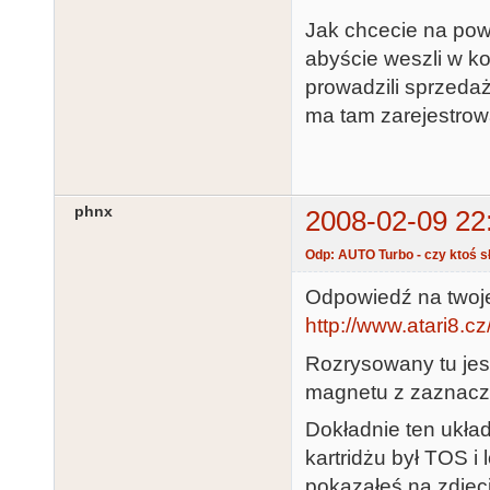
Jak chcecie na pow
abyście weszli w k
prowadzili sprzedaż
ma tam zarejestrow
phnx
2008-02-09 22
Odp: AUTO Turbo - czy ktoś sł
Odpowiedź na twoje 
http://www.atari8.
Rozrysowany tu jest
magnetu z zaznacz
Dokładnie ten układ
kartridżu był TOS 
pokazałeś na zdjęciu