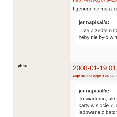
I generalnie masz r
jer napisał/a:
... że przedtem t
żeby nie było wir
phnx
2008-01-19 01
Odp: HDD do Apple II GS
(37 
jer napisał/a:
To wiadomo, ale 
karty w slocie 7
ładowane z batch 