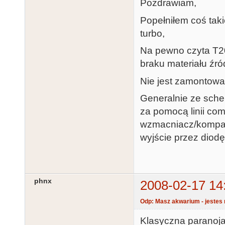
Pozdrawiam,
Popełniłem coś tak
turbo,
Na pewno czyta T20
braku materiału źr
Nie jest zamontowa
Generalnie ze sche
za pomocą linii co
wzmacniacz/kompara
wyjście przez diodę
phnx
2008-02-17 14
Odp: Masz akwarium - jestes 
Klasyczna paranoja 