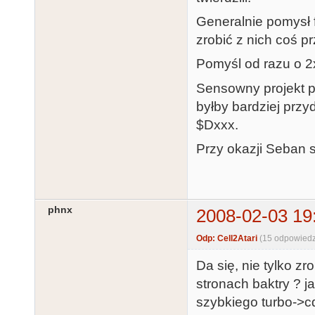
Generalnie pomysł 
zrobić z nich coś p
Pomyśl od razu o 
Sensowny projekt 
byłby bardziej przyd
$Dxxx.
Przy okazji Seban 
phnx
2008-02-03 19
Odp: Cell2Atari
(15 odpowiedz
Da się, nie tylko zr
stronach baktry ? j
szybkiego turbo->cd