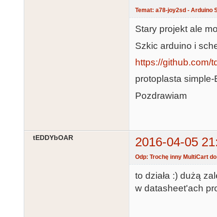
Temat: a78-joy2sd - Arduino S
Stary projekt ale 
Szkic arduino i sch
https://github.com/t
protoplasta simple-E
Pozdrawiam
tEDDYbOAR
2016-04-05 21
Odp: Trochę inny MultiCart d
to działa :) dużą za
w datasheet'ach pro