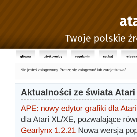
at
Twoje polskie źr
główna
użytkownicy
regulamin
szukaj
rejestr
Nie jesteś zalogowany.
Proszę się zalogować lub zarejestrować.
Aktualności ze świata Atari
APE: nowy edytor grafiki dla Atari
dla Atari XL/XE, pozwalające rów
Gearlynx 1.2.21
Nowa wersja popu