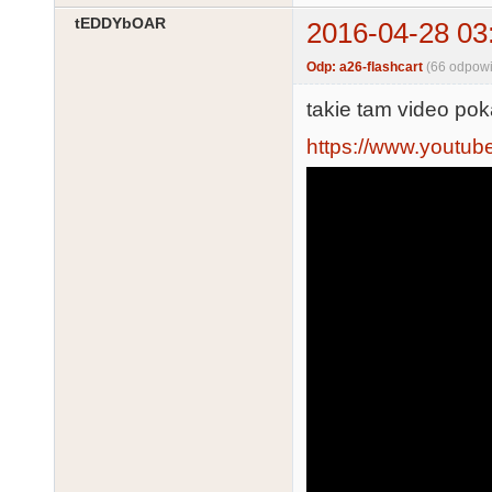
tEDDYbOAR
2016-04-28 03
Odp: a26-flashcart
(66 odpowi
takie tam video po
https://www.youtu