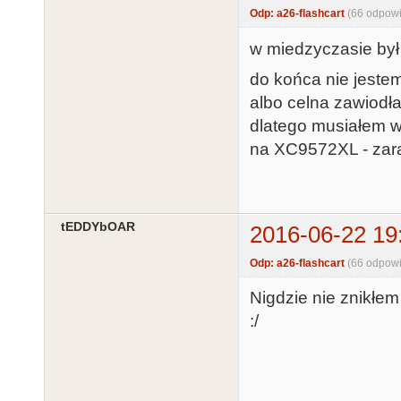
Odp: a26-flashcart
(66 odpowi
w miedzyczasie był 
do końca nie jestem
albo celna zawiodł
dlatego musiałem w
na XC9572XL - zar
tEDDYbOAR
2016-06-22 19
Odp: a26-flashcart
(66 odpowi
Nigdzie nie znikłem 
:/