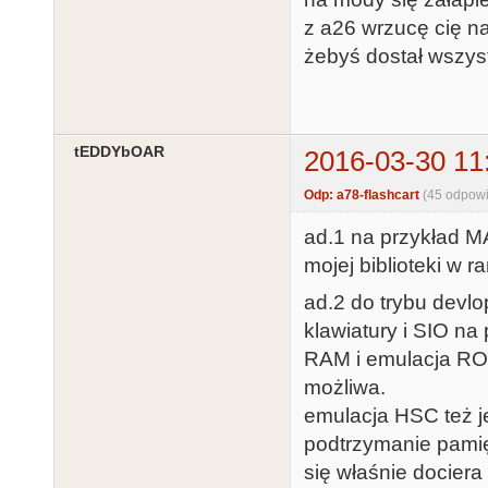
z a26 wrzucę cię na
żebyś dostał wszys
tEDDYbOAR
2016-03-30 11
Odp: a78-flashcart
(45 odpowi
ad.1 na przykład M
mojej biblioteki w 
ad.2 do trybu devlop
klawiatury i SIO na 
RAM i emulacja RO
możliwa.
emulacja HSC też j
podtrzymanie pamię
się właśnie dociera