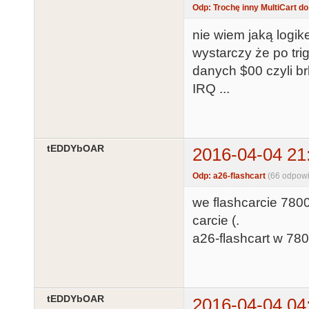
Odp: Trochę inny MultiCart d
nie wiem jaką logik
wystarczy że po tri
danych $00 czyli b
IRQ ...
tEDDYbOAR
2016-04-04 21
Odp: a26-flashcart
(66 odpowi
we flashcarcie 7800
carcie (.
a26-flashcart w 780
tEDDYbOAR
2016-04-04 04