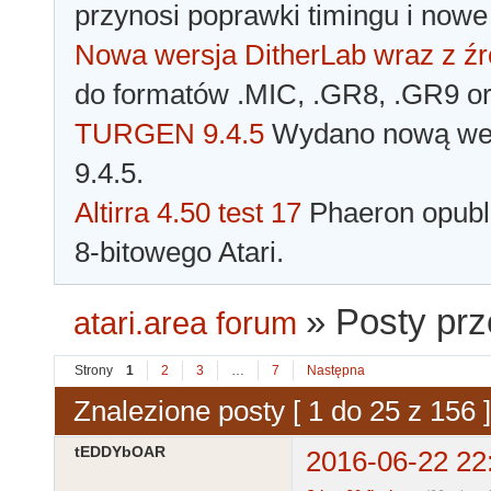
przynosi poprawki timingu i nowe
Nowa wersja DitherLab wraz z źr
do formatów .MIC, .GR8, .GR9 o
TURGEN 9.4.5
Wydano nową wer
9.4.5.
Altirra 4.50 test 17
Phaeron opubli
8-bitowego Atari.
»
Posty p
atari.area forum
Strony
1
2
3
…
7
Następna
Znalezione posty [ 1 do 25 z 156 ]
tEDDYbOAR
2016-06-22 22