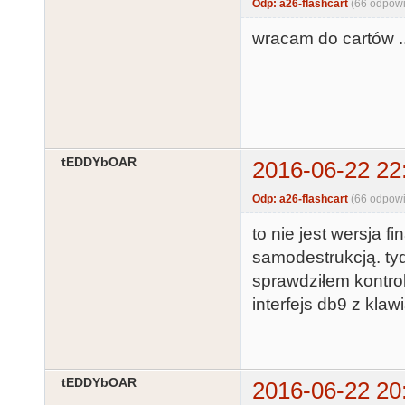
Odp: a26-flashcart
(66 odpowi
wracam do cartów ..
tEDDYbOAR
2016-06-22 22
Odp: a26-flashcart
(66 odpowi
to nie jest wersja f
samodestrukcją. ty
sprawdziłem kontrol
interfejs db9 z kla
tEDDYbOAR
2016-06-22 20