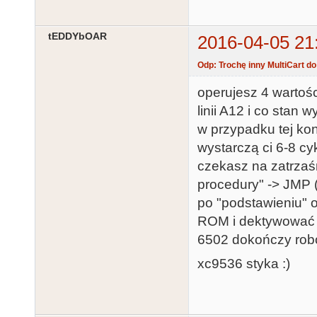
tEDDYbOAR
2016-04-05 21
Odp: Trochę inny MultiCart d
operujesz 4 wartośc
linii A12 i co stan 
w przypadku tej ko
wystarczą ci 6-8 cy
czekasz na zatrzaś
procedury" -> JMP
po "podstawieniu" 
ROM i dektywować l
6502 dokończy robo
xc9536 styka :)