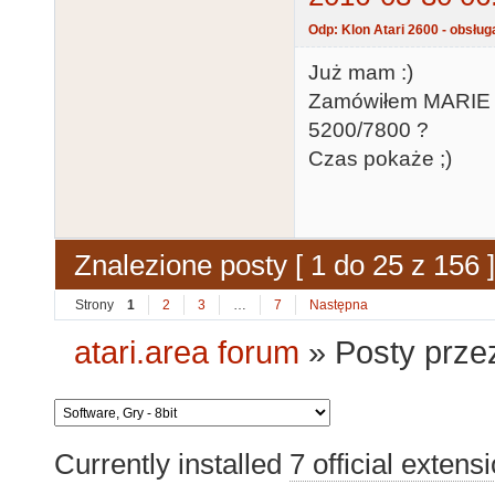
Odp: Klon Atari 2600 - obsług
Już mam :)
Zamówiłem MARIE N
5200/7800 ?
Czas pokaże ;)
Znalezione posty [ 1 do 25 z 156 ]
Strony
1
2
3
…
7
Następna
atari.area forum
»
Posty prz
Currently installed
7 official extens