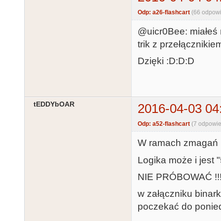
Odp: a26-flashcart
(66 odpowi
@uicr0Bee: miałeś r
trik z przełącznikie
Dzięki :D:D:D
tEDDYbOAR
2016-04-03 04
Odp: a52-flashcart
(7 odpowie
W ramach zmagań p
Logika może i jest "
NIE PRÓBOWAĆ !!! W
w załączniku binark
poczekać do poniedz