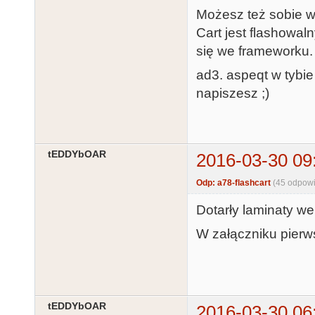
Możesz też sobie wz
Cart jest flashowal
się we frameworku.
ad3. aspeqt w tybie
napiszesz ;)
tEDDYbOAR
2016-03-30 09
Odp: a78-flashcart
(45 odpowi
Dotarły laminaty we
W załączniku pierw
tEDDYbOAR
2016-03-30 06