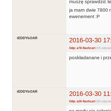
muszę sprawdzić te k
ja mam dwie 7800 na
ewenement :P
tEDDYbOAR
2016-03-30 17
Odp: a78-flashcart
(45 odpowi
poskładanane i prz
tEDDYbOAR
2016-03-30 11
Odp: a26-flashcart
(66 odpowi
na mody się załapi