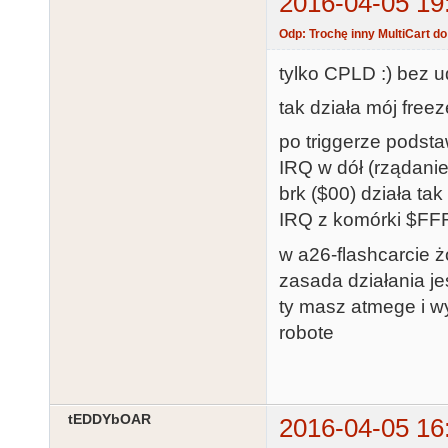
2016-04-05 19
Odp: Trochę inny MultiCart d
tylko CPLD :) bez 
tak działa mój free
po triggerze podsta
IRQ w dół (rządani
brk ($00) działa ta
IRQ z komórki $FF
w a26-flashcarcie 
zasada działania je
ty masz atmege i wy
robote
tEDDYbOAR
2016-04-05 16