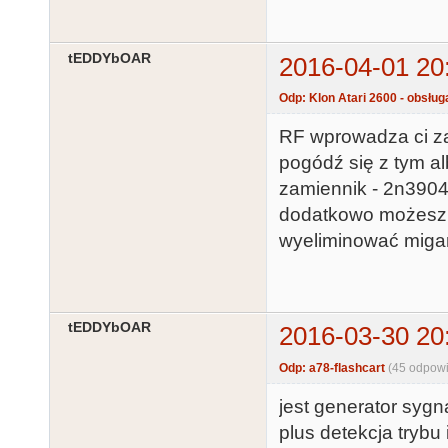
tEDDYbOAR
2016-04-01 20
Odp: Klon Atari 2600 - obsług
RF wprowadza ci za
pogódź się z tym a
zamiennik - 2n3904)
dodatkowo możesz g
wyeliminować miga
tEDDYbOAR
2016-03-30 20
Odp: a78-flashcart
(45 odpowi
jest generator sygn
plus detekcja tryb