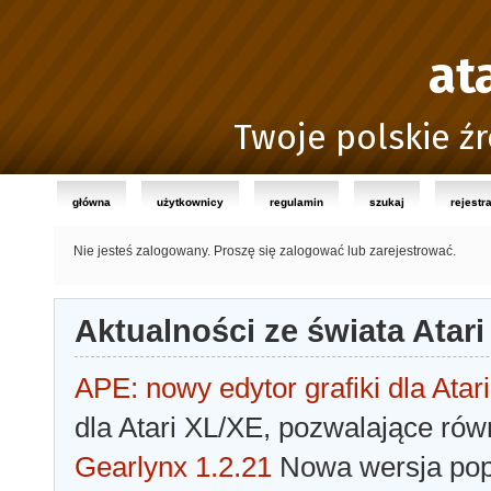
at
Twoje polskie źr
główna
użytkownicy
regulamin
szukaj
rejestr
Nie jesteś zalogowany.
Proszę się zalogować lub zarejestrować.
Aktualności ze świata Atari
APE: nowy edytor grafiki dla Atari
dla Atari XL/XE, pozwalające rów
Gearlynx 1.2.21
Nowa wersja popu