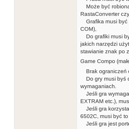
Może być robiona
RastaConverter cz
Grafika musi być 
COM),
Do grafiki musi być
jakich narzędzi uży
stawianie znak po z
Game Compo (małe 
Brak ograniczeń o
Do gry musi byś do
wymaganiach.
Jeśli gra wymaga c
EXTRAM etc.), musi
Jeśli gra korzyst
6502C, musi być to
Jeśli gra jest port