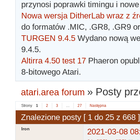
przynosi poprawki timingu i nowe
Nowa wersja DitherLab wraz z źr
do formatów .MIC, .GR8, .GR9 o
TURGEN 9.4.5
Wydano nową wer
9.4.5.
Altirra 4.50 test 17
Phaeron opubli
8-bitowego Atari.
»
Posty prz
atari.area forum
Strony
1
2
3
…
27
Następna
Znalezione posty [ 1 do 25 z 668 ]
Iron
2021-03-08 08