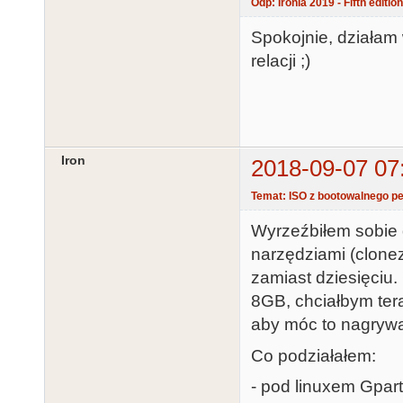
Odp: Ironia 2019 - Fifth editio
Spokojnie, działam 
relacji ;)
Iron
2018-09-07 07
Temat: ISO z bootowalnego pe
Wyrzeźbiłem sobie 
narzędziami (clonezi
zamiast dziesięciu.
8GB, chciałbym ter
aby móc to nagrywa
Co podziałałem:
- pod linuxem Gpart