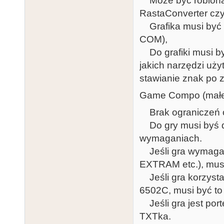
Może być robiona
RastaConverter cz
Grafika musi być 
COM),
Do grafiki musi być
jakich narzędzi uży
stawianie znak po z
Game Compo (małe 
Brak ograniczeń o
Do gry musi byś do
wymaganiach.
Jeśli gra wymaga c
EXTRAM etc.), musi
Jeśli gra korzyst
6502C, musi być to
Jeśli gra jest port
TXTka.