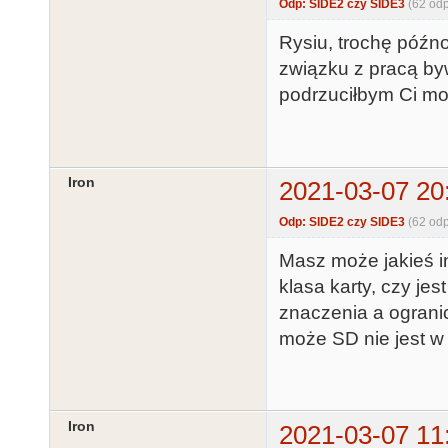
Odp: SIDE2 czy SIDE3
(62 od
Rysiu, trochę późno
związku z pracą by
podrzuciłbym Ci mo
Iron
2021-03-07 20
Odp: SIDE2 czy SIDE3
(62 od
Masz może jakieś i
klasa karty, czy jes
znaczenia a ogran
może SD nie jest w 
Iron
2021-03-07 11