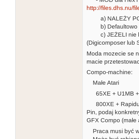
http://files.dhs.nu/
a) NALEŻY PO
b) Defaultowo MO
c) JEŻELI nie bed
(Digicomposer lub S
Moda mozecie se n
macie przetestowac,
Compo-machine:
Małe Atari
65XE + U1MB + S
800XE + Rapidus 
Pin, podaj konkretn
GFX Compo (małe a
Praca musi być wł