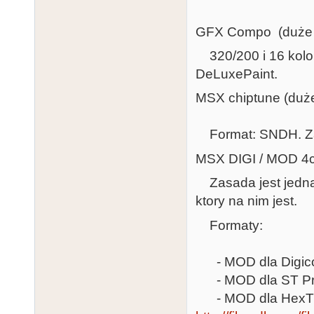
GFX Compo (duże a
320/200 i 16 kolor
DeLuxePaint.
MSX chiptune (duże
Format: SNDH. Zad
MSX DIGI / MOD 4ch
Zasada jest jedna
ktory na nim jest.
Formaty:
- MOD dla Digic
- MOD dla ST Pro
- MOD dla HexTra