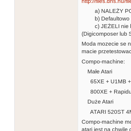
http://files.dhs.nu/
a) NALEŻY PO
b) Defaultowo MO
c) JEŻELI nie bed
(Digicomposer lub S
Moda mozecie se n
macie przetestowac,
Compo-machine:
Małe Atari
65XE + U1MB + S
800XE + Rapidus 
Duże Atari
ATARI 520ST 4
Compo-machine mog
atari jest na chwi