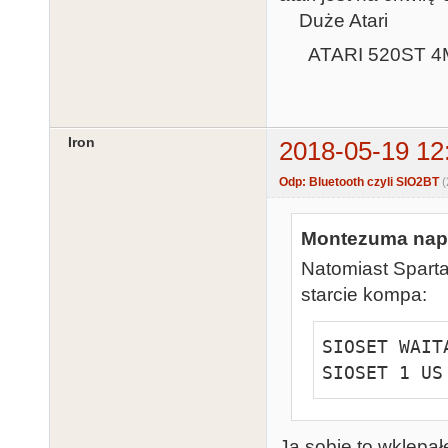
Duże Atari
ATARI 520ST 4
Iron
2018-05-19 12
Odp: Bluetooth czyli SIO2BT
Montezuma napi
Natomiast Spart
starcie kompa:
SIOSET WAITA
SIOSET 1 US
Ja sobie to wklepał