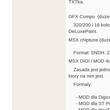
TXTka.
GFX Compo (duże a
320/200 i 16 kolor
DeLuxePaint.
MSX chiptune (duże
Format: SNDH. Zad
MSX DIGI / MOD 4ch
Zasada jest jedna
ktory na nim jest.
Formaty:
- MOD dla Digic
- MOD dla ST Pro
- MOD dla HexTra