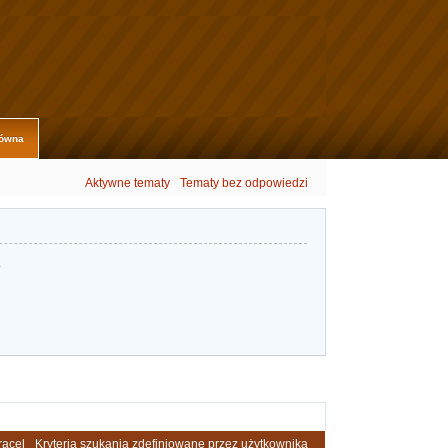
łówna
Aktywne tematy
Tematy bez odpowiedzi
.
racel
Kryteria szukania zdefiniowane przez użytkownika