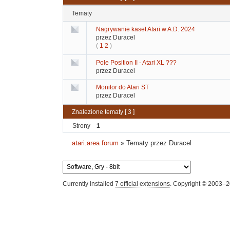
Tematy
Nagrywanie kaset Atari w A.D. 2024
przez Duracel
(
1
2
)
Pole Position II - Atari XL ???
przez Duracel
Monitor do Atari ST
przez Duracel
Znalezione tematy [ 3 ]
Strony
1
atari.area forum
»
Tematy przez Duracel
Currently installed
7 official extensions
. Copyright © 2003–