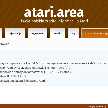
atari.area
Twoje polskie źródło informacji o Atari
rejestracja
logowanie
atariki
faq
atari.area strona g
strować.
myślą o grafice dla Atari XL/XE, pozwalające również na tworzenie kafelków i map
oli Atari Lynx przynosi poprawki timingu i nowe API.
portować obrazy do formatów .MIC, .GR8, .GR9 oraz G15.
dzia TURGEN 9.4.5.
estową emulatora 8-bitowego Atari.
Posty przez Du