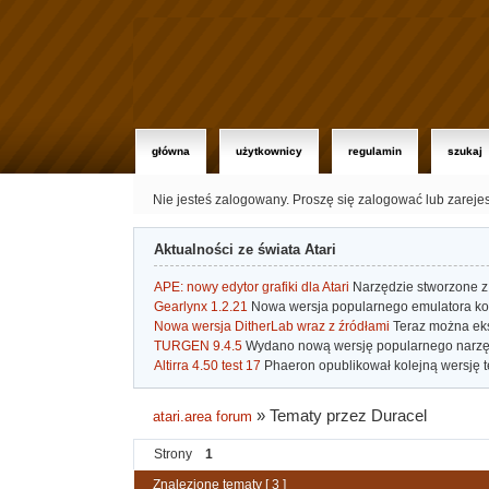
główna
użytkownicy
regulamin
szukaj
Nie jesteś zalogowany.
Proszę się zalogować lub zareje
Aktualności ze świata Atari
APE: nowy edytor grafiki dla Atari
Narzędzie stworzone z 
Gearlynx 1.2.21
Nowa wersja popularnego emulatora kons
Nowa wersja DitherLab wraz z źródłami
Teraz można eks
TURGEN 9.4.5
Wydano nową wersję popularnego narzę
Altirra 4.50 test 17
Phaeron opublikował kolejną wersję t
»
Tematy przez Duracel
atari.area forum
Strony
1
Znalezione tematy [ 3 ]