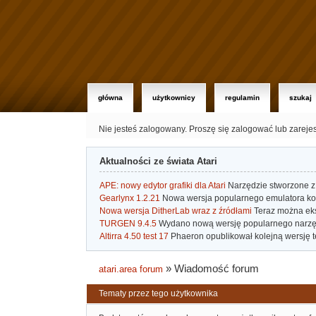
główna
użytkownicy
regulamin
szukaj
Nie jesteś zalogowany.
Proszę się zalogować lub zareje
Aktualności ze świata Atari
APE: nowy edytor grafiki dla Atari
Narzędzie stworzone z 
Gearlynx 1.2.21
Nowa wersja popularnego emulatora kons
Nowa wersja DitherLab wraz z źródłami
Teraz można eks
TURGEN 9.4.5
Wydano nową wersję popularnego narzę
Altirra 4.50 test 17
Phaeron opublikował kolejną wersję t
»
Wiadomość forum
atari.area forum
Tematy przez tego użytkownika