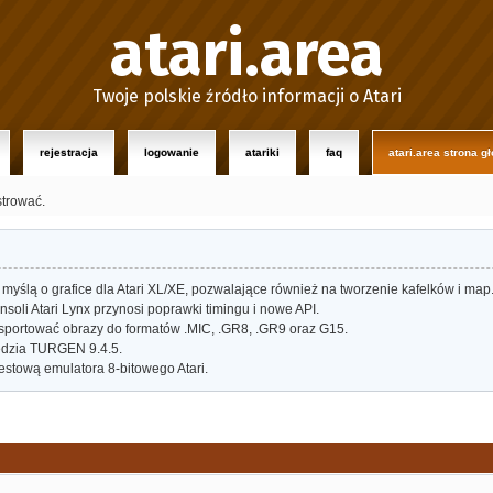
atari.area
Twoje polskie źródło informacji o Atari
rejestracja
logowanie
atariki
faq
atari.area strona g
strować.
myślą o grafice dla Atari XL/XE, pozwalające również na tworzenie kafelków i map
oli Atari Lynx przynosi poprawki timingu i nowe API.
portować obrazy do formatów .MIC, .GR8, .GR9 oraz G15.
dzia TURGEN 9.4.5.
estową emulatora 8-bitowego Atari.