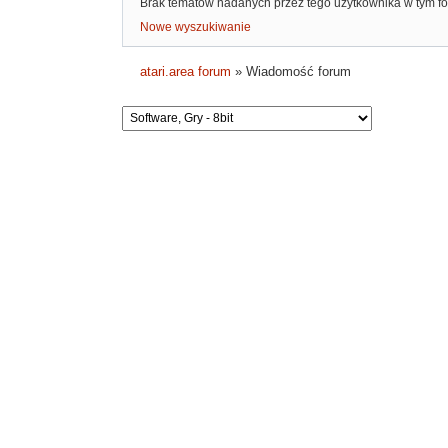
Brak tematów nadanych przez tego użytkownika w tym f
Nowe wyszukiwanie
atari.area forum
»
Wiadomość forum