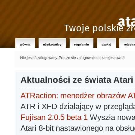
at
Twoje polskie źr
główna
użytkownicy
regulamin
szukaj
rejestr
Nie jesteś zalogowany.
Proszę się zalogować lub zarejestrować.
Aktualności ze świata Atari
ATRaction: menedżer obrazów 
ATR i XFD działający w przegląda
Fujisan 2.0.5 beta 1
Wyszła nowa 
Atari 8-bit nastawionego na obsłu