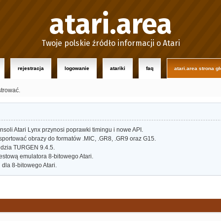
atari.area
Twoje polskie źródło informacji o Atari
rejestracja
logowanie
atariki
faq
atari.area strona g
strować.
oli Atari Lynx przynosi poprawki timingu i nowe API.
portować obrazy do formatów .MIC, .GR8, .GR9 oraz G15.
dzia TURGEN 9.4.5.
estową emulatora 8-bitowego Atari.
dla 8-bitowego Atari.