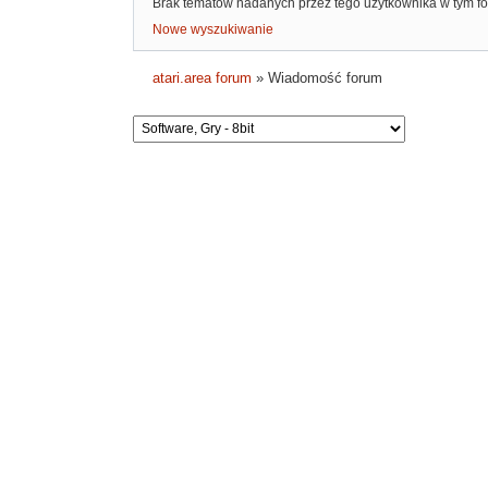
Brak tematów nadanych przez tego użytkownika w tym f
Nowe wyszukiwanie
atari.area forum
»
Wiadomość forum