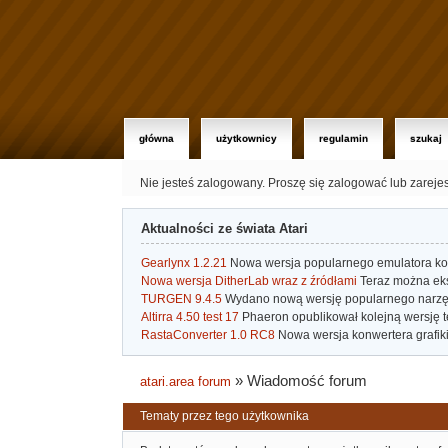
główna
użytkownicy
regulamin
szukaj
Nie jesteś zalogowany.
Proszę się zalogować lub zareje
Aktualności ze świata Atari
Gearlynx 1.2.21
Nowa wersja popularnego emulatora kons
Nowa wersja DitherLab wraz z źródłami
Teraz można eks
TURGEN 9.4.5
Wydano nową wersję popularnego narzę
Altirra 4.50 test 17
Phaeron opublikował kolejną wersję t
RastaConverter 1.0 RC8
Nowa wersja konwertera grafiki 
»
Wiadomość forum
atari.area forum
Tematy przez tego użytkownika