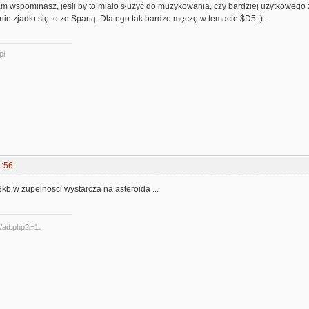
 sam wspominasz, jeśli by to miało służyć do muzykowania, czy bardziej użytkowego
 nie zjadło się to ze Spartą. Dlatego tak bardzo męczę w temacie $D5 ;)-
pl
1:56
kb w zupelnosci wystarcza na asteroida ...