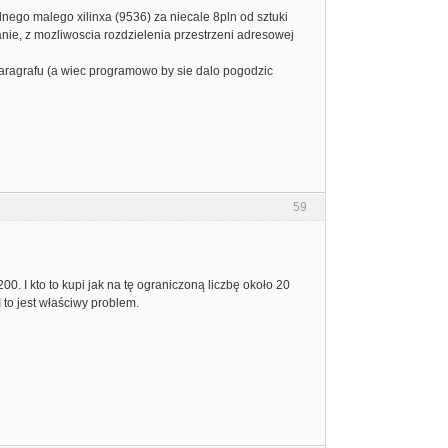
dnego malego xilinxa (9536) za niecale 8pln od sztuki
wanie, z mozliwoscia rozdzielenia przestrzeni adresowej
paragrafu (a wiec programowo by sie dalo pogodzic
59
0. I kto to kupi jak na tę ograniczoną liczbę około 20
to jest właściwy problem.