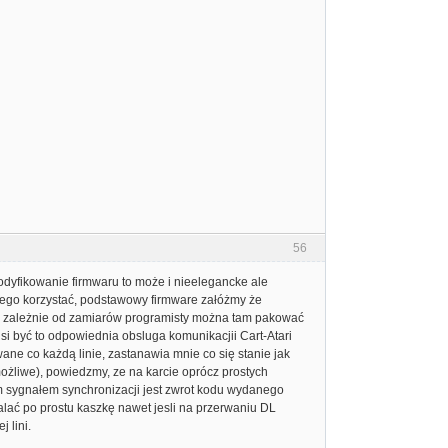
56
modyfikowanie firmwaru to może i nieelegancke ale
z tego korzystać, podstawowy firmware załóżmy że
edy zależnie od zamiarów programisty można tam pakować
musi być to odpowiednia obsluga komunikacjii Cart-Atari
wane co każdą linie, zastanawia mnie co się stanie jak
ożliwe), powiedzmy, ze na karcie oprócz prostych
ym sygnałem synchronizacji jest zwrot kodu wydanego
walać po prostu kaszkę nawet jesli na przerwaniu DL
 lini.