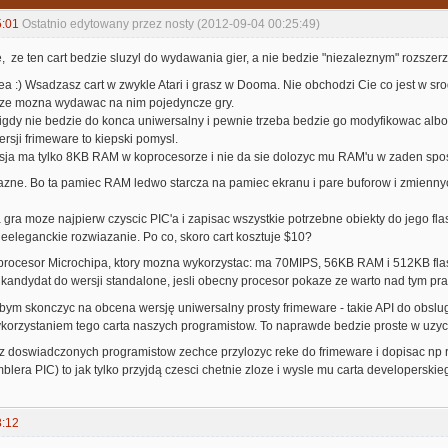
5:01
Ostatnio edytowany przez nosty (2012-09-04 00:25:49)
, ze ten cart bedzie sluzyl do wydawania gier, a nie bedzie "niezaleznym" rozsze
dea :) Wsadzasz cart w zwykle Atari i grasz w Dooma. Nie obchodzi Cie co jest w sr
ni ze mozna wydawac na nim pojedyncze gry.
igdy nie bedzie do konca uniwersalny i pewnie trzeba bedzie go modyfikowac albo 
ersji frimeware to kiepski pomysl.
sja ma tylko 8KB RAM w koprocesorze i nie da sie dolozyc mu RAM'u w zaden spo
wazne. Bo ta pamiec RAM ledwo starcza na pamiec ekranu i pare buforow i zmiennyc
gra moze najpierw czyscic PIC'a i zapisac wszystkie potrzebne obiekty do jego fl
nieeleganckie rozwiazanie. Po co, skoro cart kosztuje $10?
i procesor Microchipa, ktory mozna wykorzystac: ma 70MIPS, 56KB RAM i 512KB flash.
 kandydat do wersji standalone, jesli obecny procesor pokaze ze warto nad tym pr
lbym skonczyc na obcena wersję uniwersalny prosty frimeware - takie API do obslu
korzystaniem tego carta naszych programistow. To naprawde bedzie proste w uzyc
k z doswiadczonych programistow zechce przylozyc reke do frimeware i dopisac np 
era PIC) to jak tylko przyjdą czesci chetnie zloze i wysle mu carta developerskie
8:12