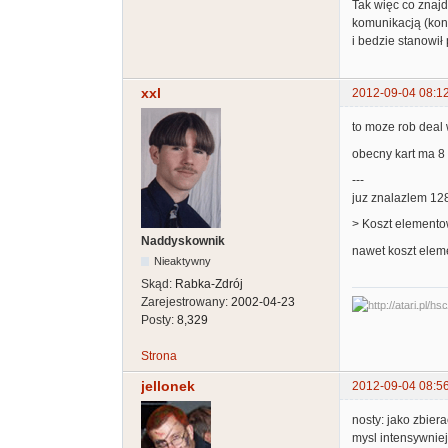
Tak więc co znajd
komunikacją (kon
i bedzie stanowił 
xxl
2012-09-04 08:1
to moze rob deal 
obecny kart ma 8 
---
juz znalazlem 128
> Koszt elemento
Naddyskownik
nawet koszt elem
Nieaktywny
Skąd:
Rabka-Zdrój
Zarejestrowany:
2002-04-23
Posty:
8,329
Strona
jellonek
2012-09-04 08:5
nosty: jako zbier
mysl intensywnie