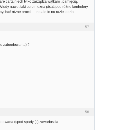
ware carta niech tylko zarządza wątkami, pamięcią,
Wtedy nawet taki core mozna pisać pod różne kontrolery
ać różne procki .....no ale to na razie teoria....
57
(do zabootowania) ?
58
ladowana (spod sparty ;) ) zawartoscia.