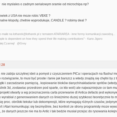
nie myslales o zadnym serialowym sramie od microchipa np?
owiek z USA nie moze robic VBXE ?
rmalne klopoty, chetnie wyprodukuje, CANDLE ? robimy deal ?
o maile na lotharek@lotharek.pl z tematem ATARIAREA - inne formy komunikacji zawodzą...
ople is dependent on how they spend their life making contributions" - Kano Jigoro
lej Czarnej/ @Grey
2:28
nie zabija szczytnej ideii a pomysł z czyszczeniem PICa i operacjach na flashu/ 
 rozwiązanie, to musi być proste i tanie jak barszcz a wtedy znajdą się chętni by 
wątki i zarzadzanie pamięcią.. kopiowanie bloków danych/nakladanie spritów (wt
 silnik 3d, zostawiac przestrzen pod sparte, co kto woli) ale najwazniejsze co tam 
e projekt otwarty a wg przeznaczenia carta przerwanie dl Antica defacto jest wykony
ę wyrabiał z generowaniem danych co linie(mimo duzej szybkosci teoretycznie to m
ię proc. obróbki tekstur lub dekompresjii, które wymagają różnych czasów, jedyn
art i Atari komunikując się bezmyślnie, bez kontroli ze strony programisty moze wy
 że danych jeszcze nie ma to Antic i tak bedzie musiał przejsc do rysowania kolejnej