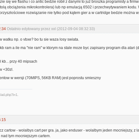
zie się we flashu i co antic bedzie robił z danymi to już broszka programisty a firm
tolą obciążenia mikrokontrolera) lub np emulacją 6502 i przechwytywaniem kodu. 
przyszłościowe rozwiązanie nie tylko pod kątem gier a w cartridge bedzie można wpych
2:34
Ostatnio edytowany przez xxl (2012-09-04 08:32:33)
w watku np. o vbxe? bo tu sie waza losy swiata.
kb ram a ile ma "nie ram" w ktorym na stale moze byc zapisany program dla atari 
 kb... przy 40 mipsach
w <30zl.
entow w wersji (70MIPS, 56KB RAM) jest poprostu smieszny
6:15
acz cartow - wolalbys cart per gra. ja, jako enduser - wolalbym jeden mocniejszy, z 
j nad tym mocniejszym cartem.