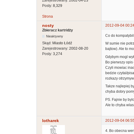
Zarejestrowany:
2002-04-23
Posty:
8,329
Strona
nosty
2012-09-04 00:2
Zbieracz kartridży
Co do kompatybiln
Nieaktywny
Skąd:
Miasto Łódź
W sumie nie potrz
Zarejestrowany:
2002-08-20
bajtow). Ale to m
Posty:
3,274
Gdybym mogl wyko
Bo pierwszy opis 
Czyli mowiac inac
bedzie czytal/pis
rozkazy otrzymyw
Takze najlepiej b
chyba dobry pomy
PS. Fajnie by byl
Ale to chyba wlas
lotharek
2012-09-04 06:5
4. Bo obecna wer