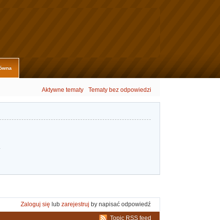
łówna
Aktywne tematy
Tematy bez odpowiedzi
.
Zaloguj się
lub
zarejestruj
by napisać odpowiedź
Topic RSS feed