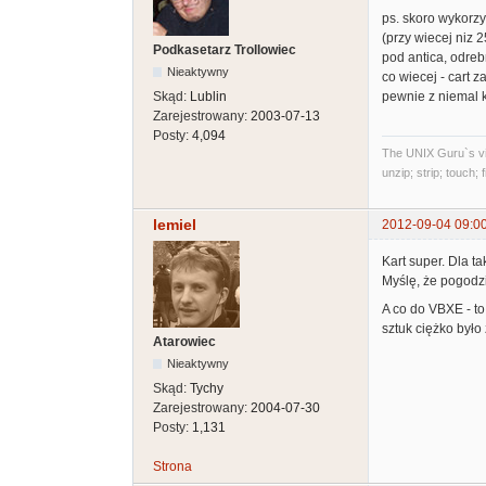
ps. skoro wykorzy
(przy wiecej niz 
Podkasetarz Trollowiec
pod antica, odreb
Nieaktywny
co wiecej - cart 
pewnie z niemal 
Skąd:
Lublin
Zarejestrowany:
2003-07-13
Posty:
4,094
The UNIX Guru`s vi
unzip; strip; touch;
lemiel
2012-09-04 09:0
Kart super. Dla t
Myślę, że pogodzi
A co do VBXE - to
sztuk ciężko było
Atarowiec
Nieaktywny
Skąd:
Tychy
Zarejestrowany:
2004-07-30
Posty:
1,131
Strona