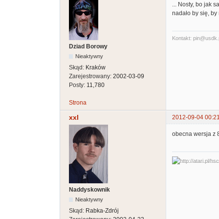
... Nosty, bo jak
nadało by się, by
Kontakt: pin@usdk.
Dziad Borowy
Nieaktywny
Skąd:
Kraków
Zarejestrowany:
2002-03-09
Posty:
11,780
Strona
xxl
2012-09-04 00:2
obecna wersja z 8
Naddyskownik
Nieaktywny
Skąd:
Rabka-Zdrój