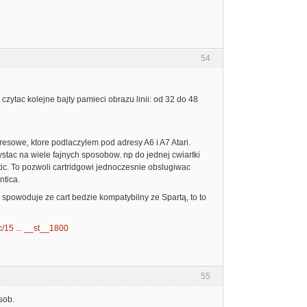
54
czytac kolejne bajty pamieci obrazu linii: od 32 do 48
resowe, ktore podlaczylem pod adresy A6 i A7 Atari.
zystac na wiele fajnych sposobow. np do jednej cwiartki
ntic. To pozwoli cartridgowi jednoczesnie obslugiwac
ntica.
5 spowoduje ze cart bedzie kompatybilny ze Spartą, to to
c/15 ... __st__1800
55
sob.