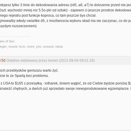
stujesz tylko 3 linie do dekodowania adresu (rd5, a6, a7) to dolozenie przed nie je
25szt. wychodzi mniej niz 5.5o pln od sztuki) - zapewni ci jeszcze prostrze dekodo
nego rejestru pod funkcje koproca, co tam jeszcze bys chcial.
zajmowalby wtedy cwiartke d5, z mozliwoscia wyboru skad ma sie zaczynac, co do 
kazdym rozszerzeniem).
ew of Sex:
 finger; mount; fsck; more; yes; umount; sleep
0:50
Ostatnio edytowany przez lemiel (2012-09-04 09:01:28)
akich przebłysków geniuszu warto żyć.
cie to ze Spartą bez problemu.
 z USA to $165 z przesyłką - lotharek, śmiem wątpić, że od Ciebie będzie poniżej $20
 znaleźć chętnych, a dwóch już sprzedało swoje niewyprodukowane egzemplarze. I 