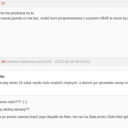
7:37
nie ma produkcji na to.
naszej gazety co ma być, zrobić kurs programowania z uzyciem VBXE to moze by pr
1:49
Ostatnio edytowany przez AS... (2012-09-04 09:24:24)
ł/a:
iczbę około 20 sztuk ciężko było znaleźć chętnych, a dwóch już sprzedało swoje 
mo robić??? :) :)
ą istotną sprawę??
po prostu zawsze kupić jego dopałki do Atari, nie raz na 3lata przez 10dni ktoś gd