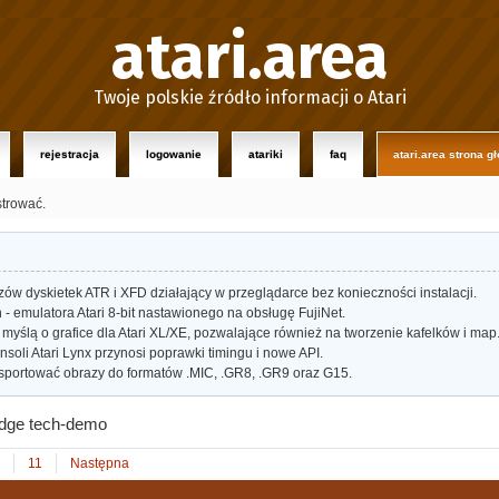
atari.area
Twoje polskie źródło informacji o Atari
rejestracja
logowanie
atariki
faq
atari.area strona g
strować.
w dyskietek ATR i XFD działający w przeglądarce bez konieczności instalacji.
- emulatora Atari 8-bit nastawionego na obsługę FujiNet.
myślą o grafice dla Atari XL/XE, pozwalające również na tworzenie kafelków i map
oli Atari Lynx przynosi poprawki timingu i nowe API.
portować obrazy do formatów .MIC, .GR8, .GR9 oraz G15.
dge tech-demo
11
Następna