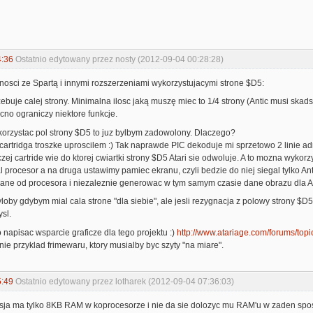
4:36
Ostatnio edytowany przez nosty (2012-09-04 00:28:28)
osci ze Spartą i innymi rozszerzeniami wykorzystujacymi strone $D5:
ebuje calej strony. Minimalna ilosc jaką muszę miec to 1/4 strony (Antic musi skads 
ocno ograniczy niektore funkcje.
rzystac pol strony $D5 to juz bylbym zadowolony. Dlaczego?
cartridga troszke uproscilem :) Tak naprawde PIC dekoduje mi sprzetowo 2 linie ad
zej cartride wie do ktorej cwiartki strony $D5 Atari sie odwoluje. A to mozna wykor
al procesor a na druga ustawimy pamiec ekranu, czyli bedzie do niej siegal tylko A
ane od procesora i niezaleznie generowac w tym samym czasie dane obrazu dla A
yloby gdybym mial cala strone "dla siebie", ale jesli rezygnacja z polowy strony $D
sl.
o napisac wsparcie graficze dla tego projektu :)
http://www.atariage.com/forums/topi
nie przyklad frimewaru, ktory musialby byc szyty "na miare".
5:49
Ostatnio edytowany przez lotharek (2012-09-04 07:36:03)
sja ma tylko 8KB RAM w koprocesorze i nie da sie dolozyc mu RAM'u w zaden spo