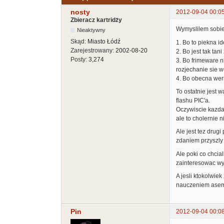
nosty
2012-09-04 00:0
Zbieracz kartridży
Wymyslilem sobie
Nieaktywny
Skąd:
Miasto Łódź
1. Bo to piekna i
Zarejestrowany:
2002-08-20
2. Bo jest tak ta
Posty:
3,274
3. Bo frimeware n
rozjechanie sie w
4. Bo obecna wer
To ostatnie jest 
flashu PIC'a.
Oczywiscie kazda 
ale to cholernie 
Ale jest tez drug
zdaniem przyszly
Ale poki co chcia
zainteresowac wy
A jesli ktokolwie
nauczeniem asembl
Pin
2012-09-04 00:0