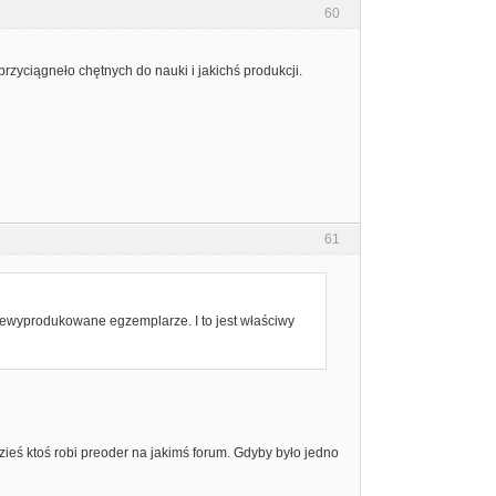
60
zyciągneło chętnych do nauki i jakichś produkcji.
61
niewyprodukowane egzemplarze. I to jest właściwy
zieś ktoś robi preoder na jakimś forum. Gdyby było jedno