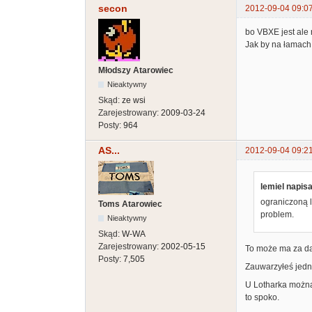
secon
2012-09-04 09:0
bo VBXE jest ale 
Jak by na łamach 
Młodszy Atarowiec
Nieaktywny
Skąd:
ze wsi
Zarejestrowany:
2009-03-24
Posty:
964
AS...
2012-09-04 09:2
lemiel napisa
ograniczoną l
Toms Atarowiec
problem.
Nieaktywny
Skąd:
W-WA
Zarejestrowany:
2002-05-15
To może ma za dar
Posty:
7,505
Zauwarzyłeś jedn
U Lotharka można 
to spoko.