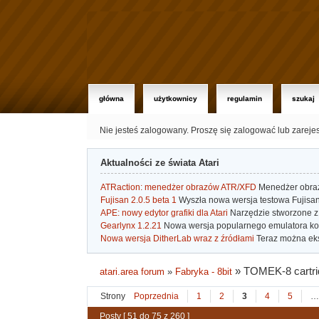
główna
użytkownicy
regulamin
szukaj
Nie jesteś zalogowany.
Proszę się zalogować lub zareje
Aktualności ze świata Atari
ATRaction: menedżer obrazów ATR/XFD
Menedżer obrazó
Fujisan 2.0.5 beta 1
Wyszła nowa wersja testowa Fujisan 
APE: nowy edytor grafiki dla Atari
Narzędzie stworzone z 
Gearlynx 1.2.21
Nowa wersja popularnego emulatora kons
Nowa wersja DitherLab wraz z źródłami
Teraz można eks
»
TOMEK-8 cartri
atari.area forum
»
Fabryka - 8bit
Strony
Poprzednia
1
2
3
4
5
…
Posty [ 51 do 75 z 260 ]