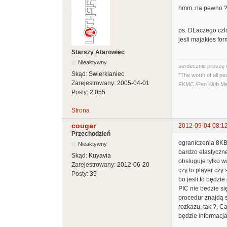
hmm..na pewno ? 
ps. DLaczego czl
jesli majakies fo
Starszy Atarowiec
Nieaktywny
serdecznie proszę 
Skąd:
Swierklaniec
"The worth of all pe
Zarejestrowany:
2005-04-01
FKMC /Fan Klub Ma
Posty:
2,055
Strona
cougar
2012-09-04 08:1
Przechodzień
ograniczenia 8KB 
Nieaktywny
bardzo elastyczne
Skąd:
Kuyavia
obsluguje tylko 
Zarejestrowany:
2012-06-20
czy to player czy
Posty:
35
bo jesli to będzi
PIC nie bedzie si
procedur znajdą s
rozkazu, tak ?, C
będzie informacja,