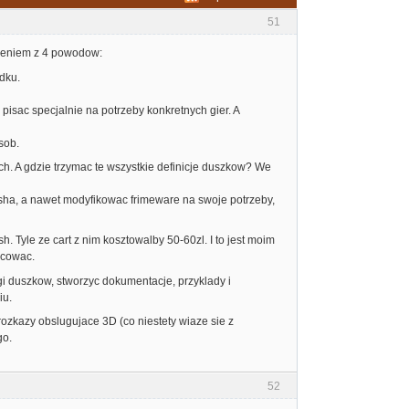
51
rzeniem z 4 powodow:
odku.
pisac specjalnie na potrzeby konkretnych gier. A
sob.
h. A gdzie trzymac te wszystkie definicje duszkow? We
asha, a nawet modyfikowac frimeware na swoje potrzeby,
 Tyle ze cart z nim kosztowalby 50-60zl. I to jest moim
acowac.
gi duszkow, stworzyc dokumentacje, przyklady i
iu.
rozkazy obslugujace 3D (co niestety wiaze sie z
go.
52