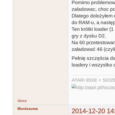
Pomimo problemow z
zaladowac, choc poj
Dlatego dolożyłem 
do RAM-u, a następ
Ten krótki loader (
gry z dysku D2.
Na 60 przetestowany
załadować 46 (czyl
Pełnię szczęścia d
loadery i wszystko 
ATARI 65XE + SIO2
Strona
Montezuma
2014-12-20 14