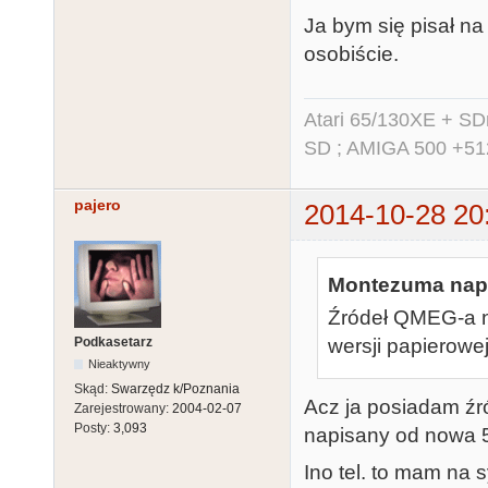
Ja bym się pisał na
osobiście.
Atari 65/130XE + S
SD ; AMIGA 500 +51
pajero
2014-10-28 20
Montezuma napi
Źródeł QMEG-a n
Podkasetarz
wersji papierowej
Nieaktywny
Skąd:
Swarzędz k/Poznania
Acz ja posiadam źr
Zarejestrowany:
2004-02-07
Posty:
3,093
napisany od nowa 
Ino tel. to mam na