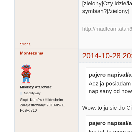
[zielony]Czy idzie/
symbian?[/zielony]
http://madteam.atari8
Strona
Montezuma
2014-10-28 20
pajero napisał/a
Acz ja posiadam 
Młodszy Atarowiec
napisany od now
Nieaktywny
Skąd:
Kraków / Hildesheim
Zarejestrowany:
2010-05-11
Wow, to ja sie do 
Posty:
710
pajero napisał/a
Ino tel. to mam 