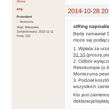
Strona
axg
2014-10-28 20
Pretendent
Nieaktywny
stRing napisał/a
Skąd:
Warszawa
Zarejestrowany:
2010-11-11
Będę zamawiał SI
Posty:
192
może się podłącz
1. Wpłata za ur
31.10
(proszę pi
2. Odbiór wyłącz
Retrokompie (o i
Montezuma pewni
3. Podział kosztó
wszystkich zain
Kto jest zainter
deklaracje/wpła