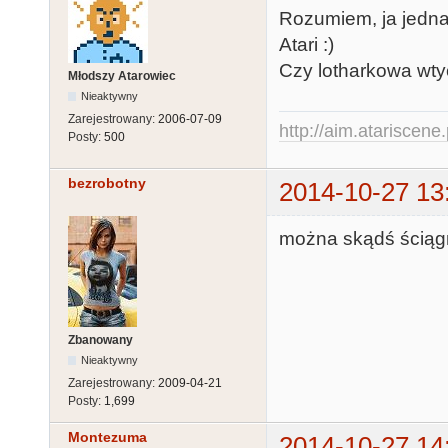
Rozumiem, ja jedna
Atari :)
Czy lotharkowa wty
Młodszy Atarowiec
Nieaktywny
Zarejestrowany:
2006-07-09
http://aim.atariscene.
Posty:
500
bezrobotny
2014-10-27 13
można skądś ściągn
Zbanowany
Nieaktywny
Zarejestrowany:
2009-04-21
Posty:
1,699
Montezuma
2014-10-27 14