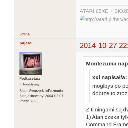
ATARI 65XE + SIO2
Strona
pajero
2014-10-27 22
Montezuma napi
xxl napisał/a:
Podkasetarz
Nieaktywny
moglbys po po
Skąd:
Swarzędz k/Poznania
dobrze to zro
Zarejestrowany:
2004-02-07
Posty:
3,093
Z timingami są d
1) Atari czeka t
Command Frame