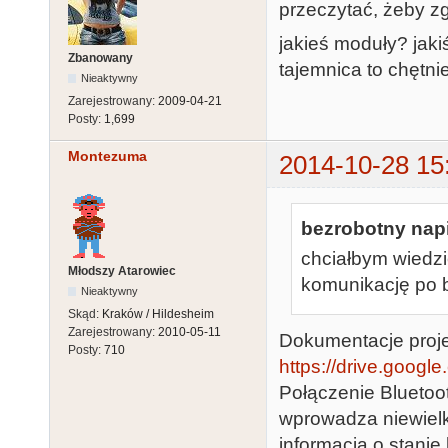
przeczytać, żeby zg
jakieś moduły? jakiś
Zbanowany
tajemnica to chętni
Nieaktywny
Zarejestrowany:
2009-04-21
Posty:
1,699
Montezuma
2014-10-28 15
bezrobotny napi
chciałbym wiedzi
Młodszy Atarowiec
komunikację po bl
Nieaktywny
Skąd:
Kraków / Hildesheim
Zarejestrowany:
2010-05-11
Dokumentacje projek
Posty:
710
https://drive.googl
Połączenie Bluetoot
wprowadza niewielki
informacja o stanie