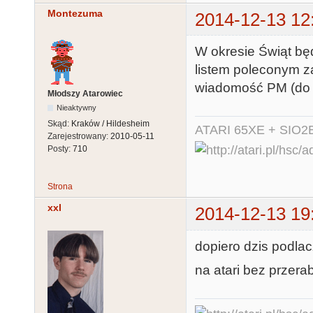
Montezuma
2014-12-13 12
W okresie Świąt b
listem poleconym za
wiadomość PM (do 
Młodszy Atarowiec
Nieaktywny
Skąd:
Kraków / Hildesheim
ATARI 65XE + SIO2
Zarejestrowany:
2010-05-11
Posty:
710
Strona
xxl
2014-12-13 19
dopiero dzis podla
na atari bez przera