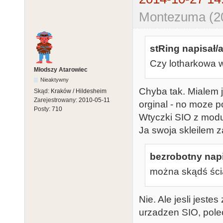
Montezuma (20
stRing napisał/a
Czy lotharkowa w
Młodszy Atarowiec
Nieaktywny
Chyba tak. Mialem 
Skąd:
Kraków / Hildesheim
Zarejestrowany:
2010-05-11
orginal - no moze p
Posty:
710
Wtyczki SIO z modul
Ja swoja skleilem
bezrobotny napi
można skądś ścią
Nie. Ale jesli jest
urzadzen SIO, pole