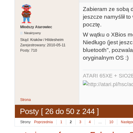
Zabieram ze sobą do
jeszcze namyślił t
pocztę.
Młodszy Atarowiec
Nieaktywny
W wątku o XBios m
Skąd:
Kraków / Hildesheim
Niedługo (jest jesz
Zarejestrowany:
2010-05-11
bluetooth", pozwal
Posty:
710
oryginalnym OS :)
ATARI 65XE + SIO2
Strona
Posty [ 26 do 50 z 244 ]
Strony
Poprzednia
1
2
3
4
…
10
Następ