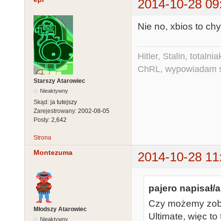
2014-10-28 09
Nie no, xbios to c
Hitler, Stalin, total
ChRL, wypowiadam si
Starszy Atarowiec
Nieaktywny
Skąd:
ja tutejszy
Zarejestrowany:
2002-08-05
Posty:
2,642
Strona
Montezuma
2014-10-28 11
pajero napisał/a
Czy możemy zoba
Młodszy Atarowiec
Ultimate, więc to 
Nieaktywny