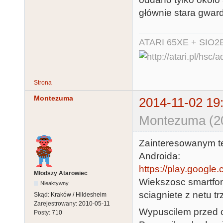
głównie stara gward
ATARI 65XE + SIO2
Strona
Montezuma
2014-11-02 19
Montezuma (20
Zainteresowanym t
Androida:
https://play.google
Młodszy Atarowiec
Wiekszosc smartfo
Nieaktywny
sciagniete z netu t
Skąd:
Kraków / Hildesheim
Zarejestrowany:
2010-05-11
Wypuscilem przed c
Posty:
710