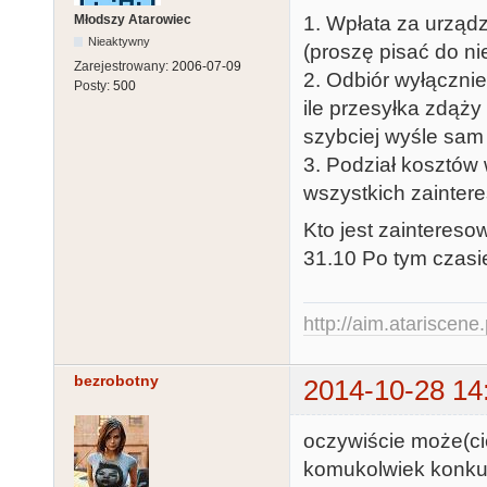
1. Wpłata za urzą
Młodszy Atarowiec
Nieaktywny
(proszę pisać do n
Zarejestrowany:
2006-07-09
2. Odbiór wyłączni
Posty:
500
ile przesyłka zdąż
szybciej wyśle sam 
3. Podział kosztów 
wszystkich zainte
Kto jest zaintereso
31.10 Po tym czas
http://aim.atariscene.
bezrobotny
2014-10-28 14
oczywiście może(cie
komukolwiek konkure