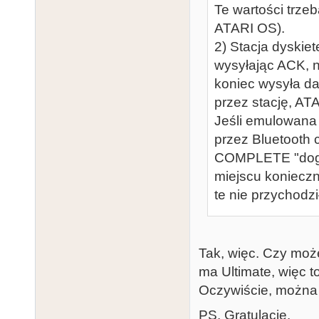
Te wartości trze
ATARI OS).
2) Stacja dysk
wysyłając ACK, 
koniec wysyła da
przez stację, A
Jeśli emulowana
przez Bluetooth c
COMPLETE "dogon
miejscu konieczn
te nie przychodz
Tak, więc. Czy mo
ma Ultimate, więc to
Oczywiście, można 
PS. Gratulacje.