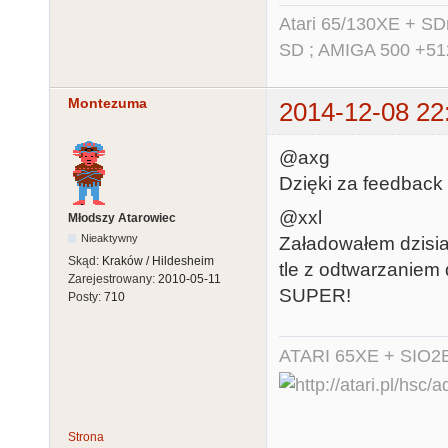
Atari 65/130XE + S
SD ; AMIGA 500 +51
Montezuma
2014-12-08 22
@axg
Dzięki za feedback 
@xxl
Młodszy Atarowiec
Nieaktywny
Załadowałem dzisia
Skąd:
Kraków / Hildesheim
tle z odtwarzaniem 
Zarejestrowany:
2010-05-11
SUPER!
Posty:
710
ATARI 65XE + SIO2
Strona