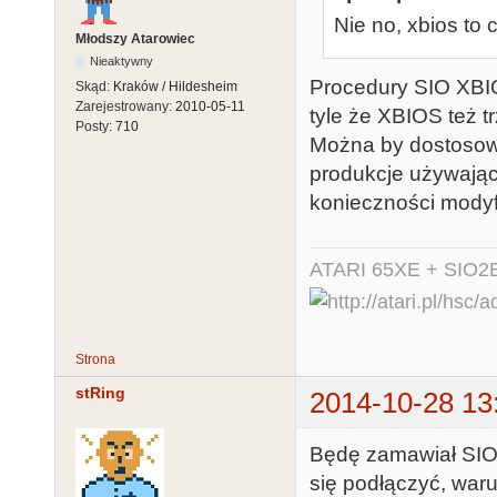
Nie no, xbios to
Młodszy Atarowiec
Nieaktywny
Procedury SIO XBIO
Skąd:
Kraków / Hildesheim
Zarejestrowany:
2010-05-11
tyle że XBIOS też t
Posty:
710
Można by dostosowa
produkcje używając
konieczności modyf
ATARI 65XE + SIO2
Strona
stRing
2014-10-28 13
Będę zamawiał SIO2
się podłączyć, waru