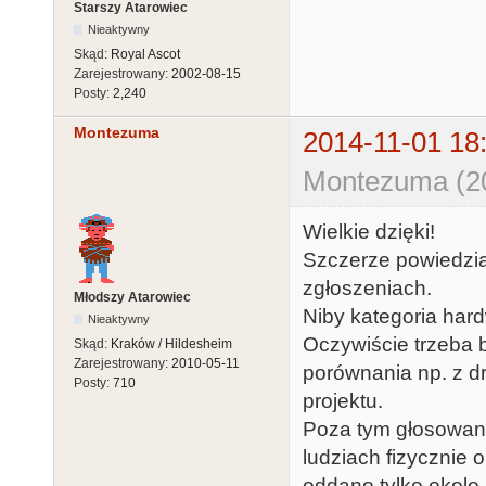
Starszy Atarowiec
Nieaktywny
Skąd:
Royal Ascot
Zarejestrowany:
2002-08-15
Posty:
2,240
Montezuma
2014-11-01 18
Montezuma (20
Wielkie dzięki!
Szczerze powiedzia
zgłoszeniach.
Młodszy Atarowiec
Niby kategoria hard
Nieaktywny
Oczywiście trzeba b
Skąd:
Kraków / Hildesheim
Zarejestrowany:
2010-05-11
porównania np. z d
Posty:
710
projektu.
Poza tym głosowani
ludziach fizycznie 
oddano tylko okolo 