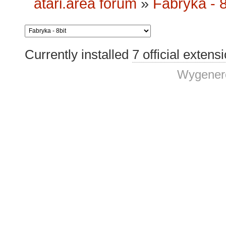
atari.area forum
»
Fabryka - 8
Currently installed
7 official extens
Wygenero