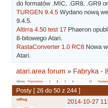
do formatów .MIC, .GR8, .GR9 o
TURGEN 9.4.5
Wydano nową wer
9.4.5.
Altirra 4.50 test 17
Phaeron opubli
8-bitowego Atari.
RastaConverter 1.0 RC8
Nowa wer
Atari.
atari.area forum
»
Fabryka - 8
Strony
Poprzednia
1
2
3
4
…
10
Następ
Posty [ 26 do 50 z 244 ]
stRing
2014-10-27 11