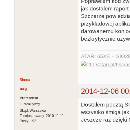
Poprawilem kod zw
jak dostalem raport
Szczerze powiedziaw
przykladowej aplika
darowanemu koniowi
bezkrytycznie uzyw
ATARI 65XE + SIO2
Strona
axg
2014-12-06 00
Pretendent
Dostałem pocztą SI
Nieaktywny
Skąd:
Warszawa
wszystko śmiga jak t
Zarejestrowany:
2010-11-11
Jeszcze raz dzięki
Posty:
192