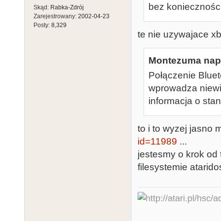
bez konieczności
Skąd:
Rabka-Zdrój
Zarejestrowany:
2002-04-23
Posty:
8,329
te nie uzywajace xb 
Montezuma napi
Połączenie Bluet
wprowadza niewiel
informacja o stan
to i to wyzej jasno
id=11989
...
jestesmy o krok od 
filesystemie atarid