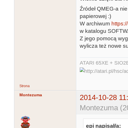
Źródeł QMEG-a nie 
papierowej :)
W archiwum
https:
w katalogu SOFTWA
Z jego pomocą wyge
wylicza też nowe s
ATARI 65XE + SIO2
Strona
Montezuma
2014-10-28 11
Montezuma (20
epi napisał/a: