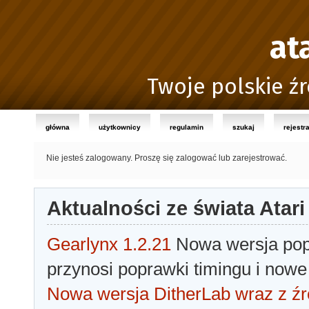
at
Twoje polskie źr
główna
użytkownicy
regulamin
szukaj
rejestr
Nie jesteś zalogowany.
Proszę się zalogować lub zarejestrować.
Aktualności ze świata Atari
Gearlynx 1.2.21
Nowa wersja popu
przynosi poprawki timingu i nowe
Nowa wersja DitherLab wraz z źr