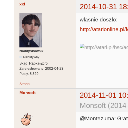
xxl
2014-10-31 18
wlasnie doszlo:
http://atarionline.
Naddyskownik
Nieaktywny
Skąd:
Rabka-Zdrój
Zarejestrowany:
2002-04-23
Posty:
8,329
Strona
Monsoft
2014-11-01 10
Monsoft (2014-
@Montezuma: Gratul