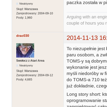
paczka została w pi
Nieaktywny
Skąd:
Warszawa
Zarejestrowany:
2004-09-10
Arguing with an engine
Posty:
1,960
couple of hours you rea
drac030
2014-11-13 16
To niezupełnie jest
paru osobom, a zwł
TOMS-y są dobrymi
Swołocz z Atari Area
Nieaktywny
wykonanie jest jes
Skąd:
Warszawa
myśli niedoróby w 
Zarejestrowany:
2004-09-12
do TOMS-a 710 też 
Posty:
4,665
już dokładnie, cze
Long story short: k
oprogramowanie stac
zaprojektować całoś