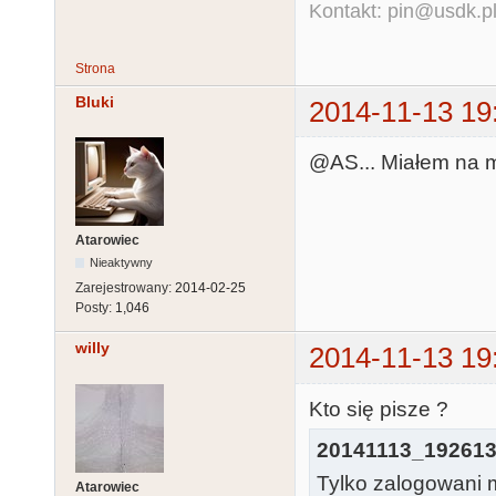
Kontakt: pin@usdk.p
Strona
Bluki
2014-11-13 19
@AS... Miałem na my
Atarowiec
Nieaktywny
Zarejestrowany:
2014-02-25
Posty:
1,046
willy
2014-11-13 19
Kto się pisze ?
20141113_192613
Tylko zalogowani m
Atarowiec