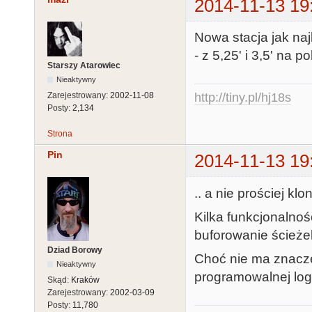
2014-11-13 19
Nowa stacja jak naj
- z 5,25' i 3,5' na p
Starszy Atarowiec
Nieaktywny
http://tiny.pl/hj18s
Zarejestrowany:
2002-11-08
Posty:
2,134
Strona
Pin
2014-11-13 19
.. a nie prościej kl
Kilka funkcjonalno
buforowanie ścieżek
Dziad Borowy
Choć nie ma znaczen
Nieaktywny
programowalnej log
Skąd:
Kraków
Zarejestrowany:
2002-03-09
Posty:
11,780