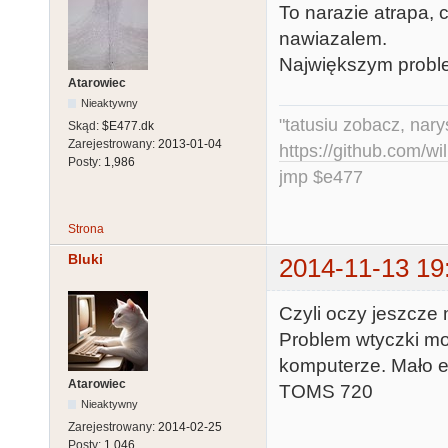
To narazie atrapa, 
nawiazalem.
Największym proble
Atarowiec
Nieaktywny
"tatusiu zobacz, nar
Skąd:
$E477.dk
Zarejestrowany:
2013-01-04
https://github.com/
Posty:
1,986
jmp $e477
Strona
Bluki
2014-11-13 19
Czyli oczy jeszcze 
Problem wtyczki mo
komputerze. Mało e
Atarowiec
TOMS 720
Nieaktywny
Zarejestrowany:
2014-02-25
Posty:
1,046