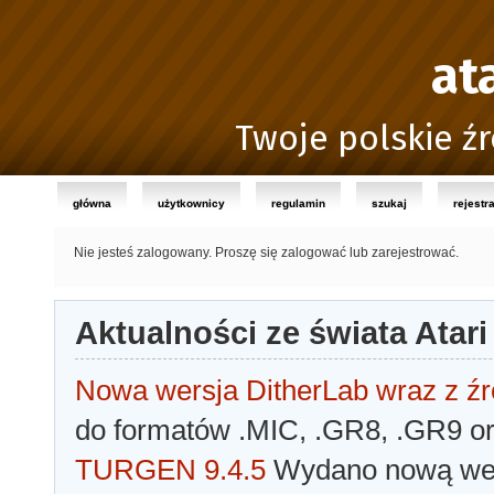
at
Twoje polskie źr
główna
użytkownicy
regulamin
szukaj
rejestr
Nie jesteś zalogowany.
Proszę się zalogować lub zarejestrować.
Aktualności ze świata Atari
Nowa wersja DitherLab wraz z źr
do formatów .MIC, .GR8, .GR9 o
TURGEN 9.4.5
Wydano nową wer