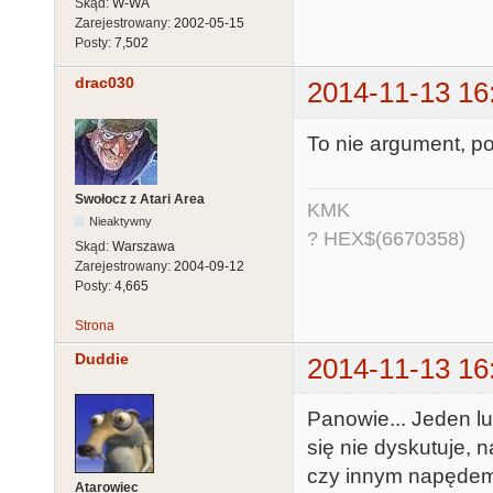
Skąd:
W-WA
Zarejestrowany:
2002-05-15
Posty:
7,502
drac030
2014-11-13 16
To nie argument, po
Swołocz z Atari Area
KMK
Nieaktywny
? HEX$(6670358)
Skąd:
Warszawa
Zarejestrowany:
2004-09-12
Posty:
4,665
Strona
Duddie
2014-11-13 16
Panowie... Jeden lub
się nie dyskutuje, 
czy innym napędem
Atarowiec