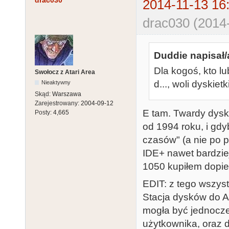
drac030
2014-11-13 16
drac030 (2014-
Duddie napisał/
Dla kogoś, kto lub
Swołocz z Atari Area
d..., woli dyskie
Nieaktywny
Skąd:
Warszawa
Zarejestrowany:
2004-09-12
E tam. Twardy dysk
Posty:
4,665
od 1994 roku, i gd
czasów" (a nie po p
IDE+ nawet bardziej
1050 kupiłem dopier
EDIT: z tego wszys
Stacja dysków do At
mogła być jednocze
użytkownika, oraz d