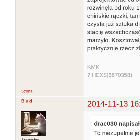
rozwinęła od roku 
chińskie rączki, tani
czysta już sztuka d
stację wszechczasó
marzyło. Kosztowała
praktycznie rzecz 
KMK
? HEX$(6670358)
Strona
Bluki
2014-11-13 16
drac030 napisał
To niezupełnie j
Atarowiec