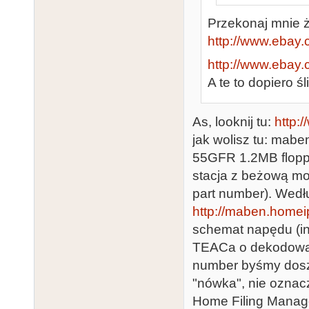
Przekonaj mnie ż
http://www.eba
http://www.eba
A te to dopiero ś
As, looknij tu:
http:
jak wolisz tu: mabe
55GFR 1.2MB floppy.
stacja z beżową mor
part number). Wedł
http://maben.homeip
schemat napędu (ins
TEACa o dekodowani
number byśmy doszli
"nówka", nie oznac
Home Filing Manager