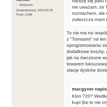
narażę się paru 
Nieaktywny
nie uważam, że 
Zarejestrowany:
2014-02-25
rozmachem, ale w
Posty:
1,046
zwłaszcza mam tu
To nie ma nic wspó
z "Tomsami" na ten 
oprogramowaniu sta
dodatkowe koszty, a
jak na ówczesne wa
towarem luksusowym
stacje dysków dost
macgyver napisa
Klon 720? Wedłu
kupi (bo to nie ory