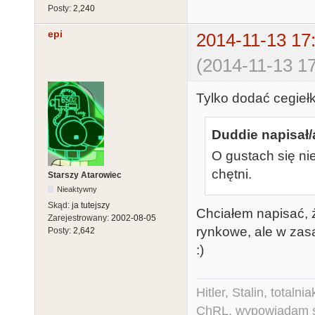
Posty:
2,240
epi
2014-11-13 17
(2014-11-13 17
Tylko dodać cegiełk
Duddie napisał/
O gustach się ni
chętni.
Starszy Atarowiec
Nieaktywny
Skąd:
ja tutejszy
Chciałem napisać, ż
Zarejestrowany:
2002-08-05
rynkowe, ale w zas
Posty:
2,642
:)
Hitler, Stalin, total
ChRL, wypowiadam si