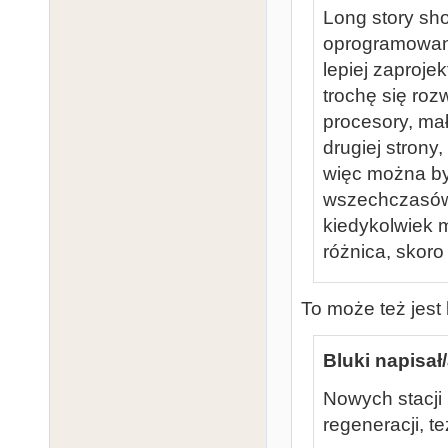
Long story sho
oprogramowanie
lepiej zaproje
trochę się roz
procesory, małe
drugiej strony,
więc można by
wszechczasów,
kiedykolwiek m
różnica, skoro
To może też jest
Bluki napisał/
Nowych stacji 
regeneracji, te