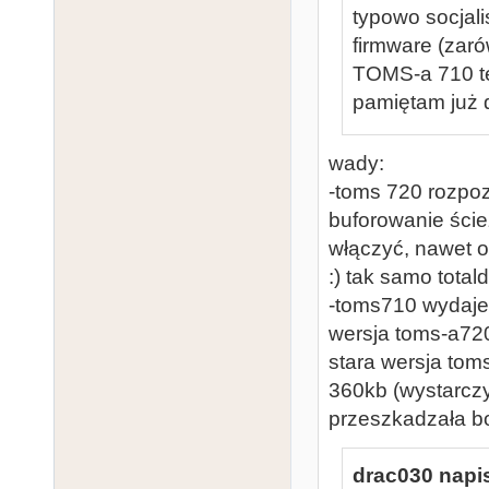
typowo socjal
firmware (zar
TOMS-a 710 te
pamiętam już 
wady:
-toms 720 rozpo
buforowanie ścież
włączyć, nawet 
:) tak samo total
-toms710 wydaje 
wersja toms-a720
stara wersja toms
360kb (wystarczy
przeszkadzała bo
drac030 napis