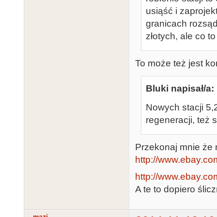
usiąść i zaproje
granicach rozsą
złotych, ale co t
To może też jest ko
Bluki napisał/a:
Nowych stacji 5,
regeneracji, też s
Przekonaj mnie że 
http://www.ebay.c
http://www.ebay.c
A te to dopiero ślic
mazi