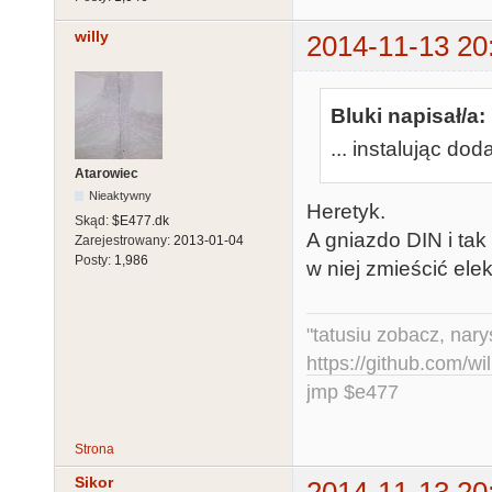
willy
2014-11-13 20
Bluki napisał/a:
... instalując do
Atarowiec
Nieaktywny
Heretyk.
Skąd:
$E477.dk
A gniazdo DIN i tak
Zarejestrowany:
2013-01-04
Posty:
1,986
w niej zmieścić elek
"tatusiu zobacz, nar
https://github.com/
jmp $e477
Strona
Sikor
2014-11-13 20