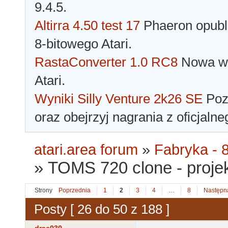
9.4.5.
Altirra 4.50 test 17
Phaeron opubli
8-bitowego Atari.
RastaConverter 1.0 RC8
Nowa wer
Atari.
Wyniki Silly Venture 2k26 SE
Pozn
oraz obejrzyj nagrania z oficjaln
atari.area forum
»
Fabryka - 8
»
TOMS 720 clone - projek
Strony
Poprzednia
1
2
3
4
…
8
Następn
Posty [ 26 do 50 z 188 ]