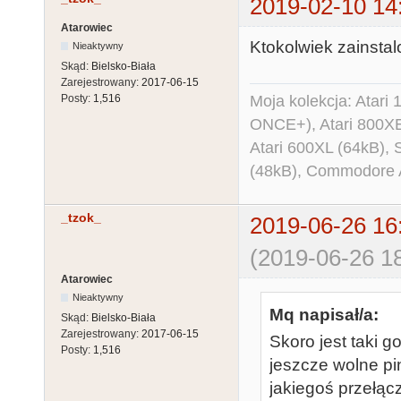
2019-02-10 14
Atarowiec
Ktokolwiek zainsta
Nieaktywny
Skąd:
Bielsko-Biała
Zarejestrowany:
2017-06-15
Moja kolekcja: Atar
Posty:
1,516
ONCE+), Atari 800X
Atari 600XL (64kB)
(48kB), Commodore
_tzok_
2019-06-26 16
(2019-06-26 18
Atarowiec
Nieaktywny
Mq napisał/a:
Skąd:
Bielsko-Biała
Zarejestrowany:
2017-06-15
Skoro jest taki g
Posty:
1,516
jeszcze wolne pi
jakiegoś przełąc