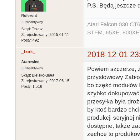
P.S. Będą jeszcze d
Referent
Nieaktywny
Atari Falcon 030 CT
Skąd:
Tczew
STFM, 65XE, 800XE,
Zarejestrowany:
2015-01-11
Posty:
492
_tzok_
2018-12-01 23
Atarowiec
Powiem szczerze, ż
Nieaktywny
Skąd:
Bielsko-Biała
przysłowiowy Zabło
Zarejestrowany:
2017-06-15
bo część modułów 
Posty:
1,516
szybko dokupować n
przesyłka była droż
by ktoś bardzo chci
produkcji seryjnej 
dostępne, także z
zechce to produkow