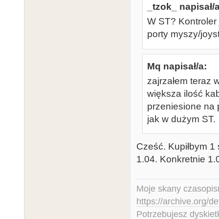
_tzok_ napisał/a
W ST? Kontroler j
porty myszy/joyst
Mq napisał/a:
zajrzałem teraz w
większa ilość kab
przeniesione na 
jak w dużym ST.
Cześć. Kupiłbym 1 
1.04. Konkretnie 1
Moje skany czasopism
https://archive.org/d
Potrzebujesz dyskiet