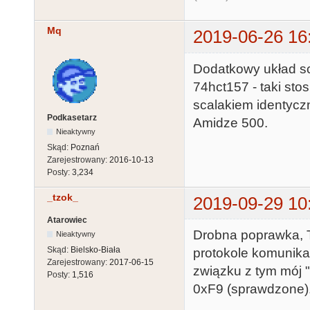
Mq
2019-06-26 16
Dodatkowy układ sca
74hct157 - taki st
scalakiem identycz
Podkasetarz
Amidze 500.
Nieaktywny
Skąd:
Poznań
Zarejestrowany:
2016-10-13
Posty:
3,234
_tzok_
2019-09-29 10
Atarowiec
Drobna poprawka, T
Nieaktywny
Skąd:
Bielsko-Biała
protokole komunika
Zarejestrowany:
2017-06-15
związku z tym mój "
Posty:
1,516
0xF9 (sprawdzone)