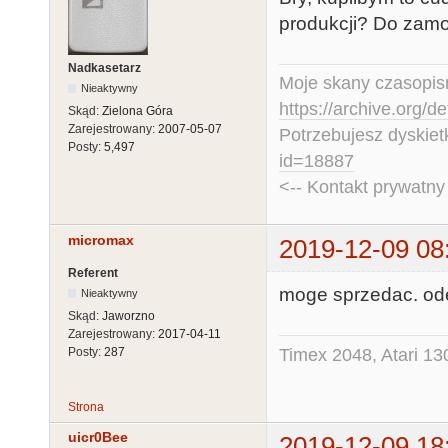
produkcji? Do zamo
Nadkasetarz
Moje skany czasopism
Nieaktywny
https://archive.org/d
Skąd:
Zielona Góra
Zarejestrowany:
2007-05-07
Potrzebujesz dyskiet
Posty:
5,497
id=18887
<-- Kontakt prywatn
micromax
2019-12-09 08
Referent
moge sprzedac. ode
Nieaktywny
Skąd:
Jaworzno
Zarejestrowany:
2017-04-11
Timex 2048, Atari 13
Posty:
287
Strona
uicr0Bee
2019-12-09 18