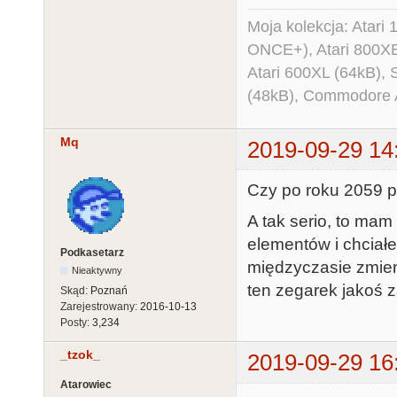
Moja kolekcja: Atar
ONCE+), Atari 800X
Atari 600XL (64kB)
(48kB), Commodore
Mq
2019-09-29 14
Czy po roku 2059 p
A tak serio, to mam
elementów i chciał
Podkasetarz
międzyczasie zmien
Nieaktywny
ten zegarek jakoś 
Skąd:
Poznań
Zarejestrowany:
2016-10-13
Posty:
3,234
_tzok_
2019-09-29 16
Atarowiec