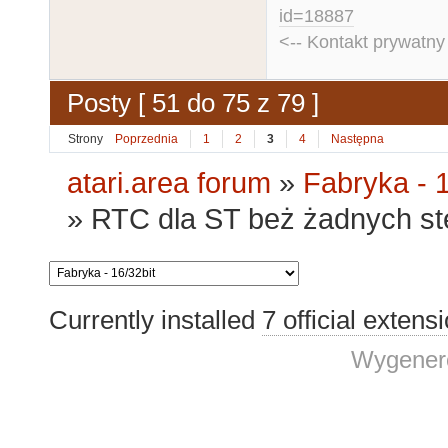
id=18887
<-- Kontakt prywatn
Posty [ 51 do 75 z 79 ]
Strony
Poprzednia
1
2
3
4
Następna
atari.area forum
»
Fabryka - 1
»
RTC dla ST beż żadnych st
Currently installed
7 official extens
Wygenero