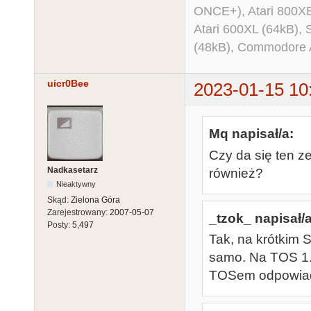
ONCE+), Atari 800X
Atari 600XL (64kB)
(48kB), Commodore
uicr0Bee
2023-01-15 10
Mq napisał/a:
Czy da się ten z
Nadkasetarz
również?
Nieaktywny
Skąd:
Zielona Góra
Zarejestrowany:
2007-05-07
_tzok_ napisał/a
Posty:
5,497
Tak, na krótkim 
samo. Na TOS 1.0
TOSem odpowi