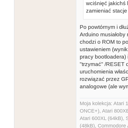
wciśnięć jakichś
zamieniać stacje
Po powtórnym i dłuż
Arduino musiałoby 
chodzi o ROM to po
ustawieniem (wynik
pracy bootloadera) 
"trzymać" /RESET d
uruchomienia właśc
rozwiązać przez GP
analogowe (ale wym
Moja kolekcja: Atar
ONCE+), Atari 800X
Atari 600XL (64kB)
(48kB), Commodore