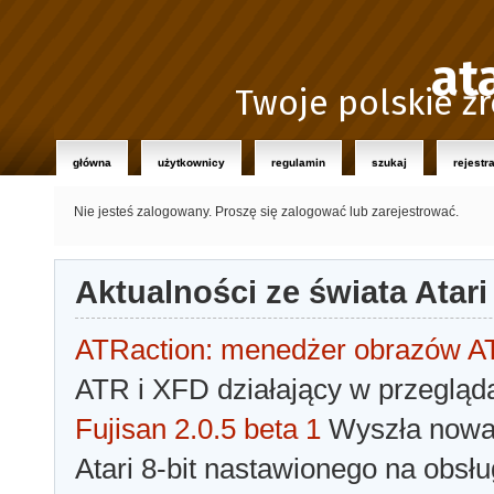
at
Twoje polskie źr
główna
użytkownicy
regulamin
szukaj
rejestr
Nie jesteś zalogowany.
Proszę się zalogować lub zarejestrować.
Aktualności ze świata Atari
ATRaction: menedżer obrazów 
ATR i XFD działający w przegląda
Fujisan 2.0.5 beta 1
Wyszła nowa 
Atari 8-bit nastawionego na obsłu