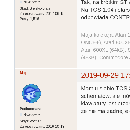
Tak, na krótkim ST
Nieaktywny
Skąd:
Bielsko-Biała
Na TOS 1.04 i sta
Zarejestrowany:
2017-06-15
odpowiada CONTR
Posty:
1,516
Moja kolekcja: Atar
ONCE+), Atari 800X
Atari 600XL (64kB)
(48kB), Commodore
Mq
2019-09-29 17
Mam u siebie TOS 2.
schematów, ale mówi
klawiatury jest prz
Podkasetarz
że nie ma żadnej ele
Nieaktywny
Skąd:
Poznań
Zarejestrowany:
2016-10-13