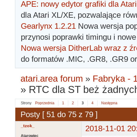
APE: nowy edytor grafiki dla Atari
dla Atari XL/XE, pozwalające rów
Gearlynx 1.2.21
Nowa wersja popu
przynosi poprawki timingu i nowe
Nowa wersja DitherLab wraz z źr
do formatów .MIC, .GR8, .GR9 o
atari.area forum
»
Fabryka - 1
»
RTC dla ST beż żadnych
Strony
Poprzednia
1
2
3
4
Następna
Posty [ 51 do 75 z 79 ]
_tzok_
2018-11-01 20
Atarowiec