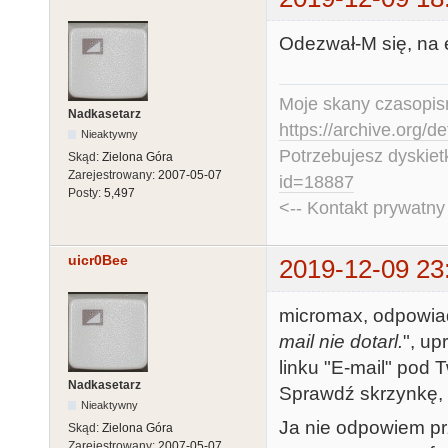
Odezwał-M się, na e
Moje skany czasopism
Nadkasetarz
https://archive.org/d
Nieaktywny
Potrzebujesz dyskiet
Skąd:
Zielona Góra
Zarejestrowany:
2007-05-07
id=18887
Posty:
5,497
<-- Kontakt prywatn
uicr0Bee
2019-12-09 23
micromax, odpowiad
mail nie dotarl.
", up
linku "E-mail" pod 
Nadkasetarz
Sprawdź skrzynkę, k
Nieaktywny
Ja nie odpowiem p
Skąd:
Zielona Góra
Zarejestrowany:
2007-05-07