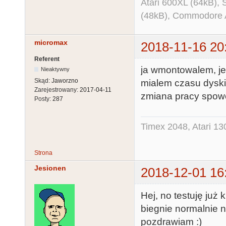
Atari 600XL (64kB)
(48kB), Commodore
micromax
2018-11-16 20
Referent
ja wmontowalem, jed
Nieaktywny
Skąd:
Jaworzno
mialem czasu dyski
Zarejestrowany:
2017-04-11
zmiana pracy spow
Posty:
287
Timex 2048, Atari 13
Strona
Jesionen
2018-12-01 16
Hej, no testuję już
biegnie normalnie n
pozdrawiam :)