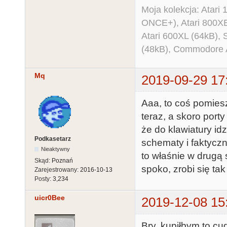
Moja kolekcja: Atar
ONCE+), Atari 800X
Atari 600XL (64kB)
(48kB), Commodore
Mq
2019-09-29 17
Aaa, to coś pomies
teraz, a skoro port
że do klawiatury idz
Podkasetarz
schematy i faktyczni
Nieaktywny
to właśnie w drugą 
Skąd:
Poznań
spoko, zrobi się t
Zarejestrowany:
2016-10-13
Posty:
3,234
uicr0Bee
2019-12-08 15
Bry, kupiłbym to cu