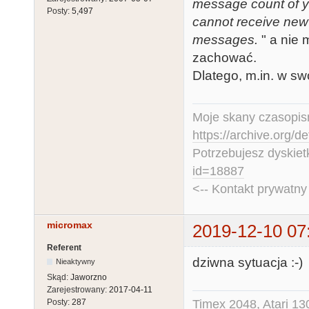
message count of y
Posty:
5,497
cannot receive new
messages.
" a nie
zachować.
Dlatego, m.in. w s
Moje skany czasopism
https://archive.org/d
Potrzebujesz dyskiet
id=18887
<-- Kontakt prywatn
micromax
2019-12-10 07
Referent
dziwna sytuacja :-)
Nieaktywny
Skąd:
Jaworzno
Zarejestrowany:
2017-04-11
Timex 2048, Atari 13
Posty:
287