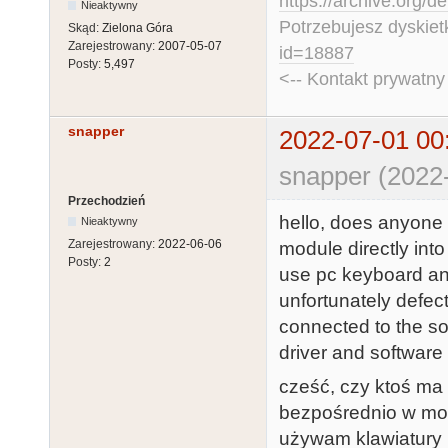
https://archive.org/d
Nieaktywny
Potrzebujesz dyskiet
Skąd:
Zielona Góra
Zarejestrowany:
2007-05-07
id=18887
Posty:
5,497
<-- Kontakt prywatn
snapper
2022-07-01 00
snapper (2022
Przechodzień
hello, does anyone 
Nieaktywny
Zarejestrowany:
2022-06-06
module directly into
Posty:
2
use pc keyboard an
unfortunately defect
connected to the sou
driver and software 
cześć, czy ktoś ma
bezpośrednio w moim
używam klawiatury P