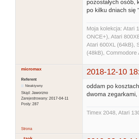
pozostałych osób, k
po kilku dniach się "
Moja kolekcja: Atar
ONCE+), Atari 800X
Atari 600XL (64kB)
(48kB), Commodore
micromax
2018-12-10 18
Referent
oddam po kosztach m
Nieaktywny
Skąd:
Jaworzno
dwoma zegarkami, a
Zarejestrowany:
2017-04-11
Posty:
287
Timex 2048, Atari 13
Strona
_tzok_