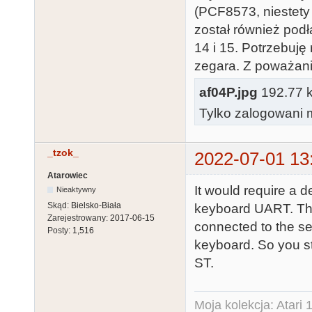
(PCF8573, niestety
został również pod
14 i 15. Potrzebuj
zegara. Z poważan
af04P.jpg
192.77 kb
Tylko zalogowani m
_tzok_
2022-07-01 13
Atarowiec
It would require a d
Nieaktywny
Skąd:
Bielsko-Biała
keyboard UART. The 
Zarejestrowany:
2017-06-15
connected to the se
Posty:
1,516
keyboard. So you sti
ST.
Moja kolekcja: Atar