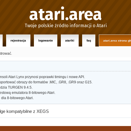
atari.area
Twoje polskie źródło informacji o Atari
rejestracja
logowanie
atariki
faq
atari.area strona g
strować.
oli Atari Lynx przynosi poprawki timingu i nowe API.
portować obrazy do formatów .MIC, .GR8, .GR9 oraz G15.
dzia TURGEN 9.4.5.
estową emulatora 8-bitowego Atari.
dla 8-bitowego Atari.
dge kompatybilne z XEGS