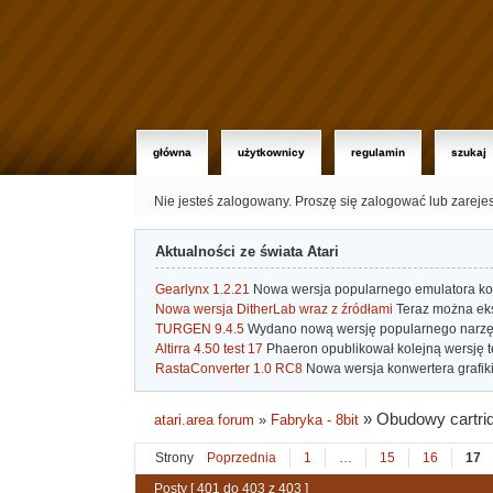
główna
użytkownicy
regulamin
szukaj
Nie jesteś zalogowany.
Proszę się zalogować lub zareje
Aktualności ze świata Atari
Gearlynx 1.2.21
Nowa wersja popularnego emulatora kons
Nowa wersja DitherLab wraz z źródłami
Teraz można eks
TURGEN 9.4.5
Wydano nową wersję popularnego narzę
Altirra 4.50 test 17
Phaeron opublikował kolejną wersję t
RastaConverter 1.0 RC8
Nowa wersja konwertera grafiki 
»
Obudowy cartri
atari.area forum
»
Fabryka - 8bit
Strony
Poprzednia
1
…
15
16
17
Posty [ 401 do 403 z 403 ]