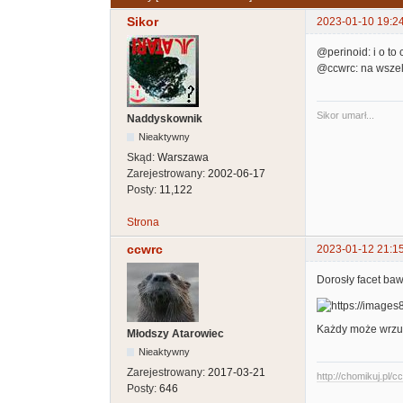
Sikor
2023-01-10 19:2
@perinoid: i o to 
@ccwrc: na wszel
Sikor umarł...
Naddyskownik
Nieaktywny
Skąd:
Warszawa
Zarejestrowany:
2002-06-17
Posty:
11,122
Strona
ccwrc
2023-01-12 21:1
Dorosły facet baw
Każdy może wrzuci
Młodszy Atarowiec
Nieaktywny
Zarejestrowany:
2017-03-21
http://chomikuj.pl/
Posty:
646