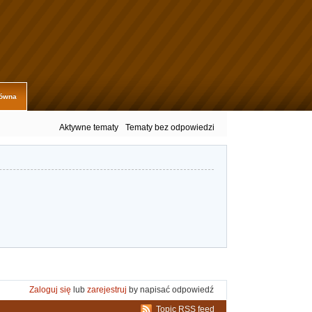
łówna
Aktywne tematy
Tematy bez odpowiedzi
Zaloguj się
lub
zarejestruj
by napisać odpowiedź
Topic RSS feed