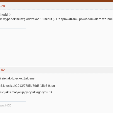
4:28
chodzi ;)
ki wypadek muszę odczekać 10 minut ;) Już sprawdzam - powiadamiałem też inne 
5:02
i się jak dziecko. Żałosne.
ć jakiś motywujący cytat tego typu :D
ccwrc/HDD