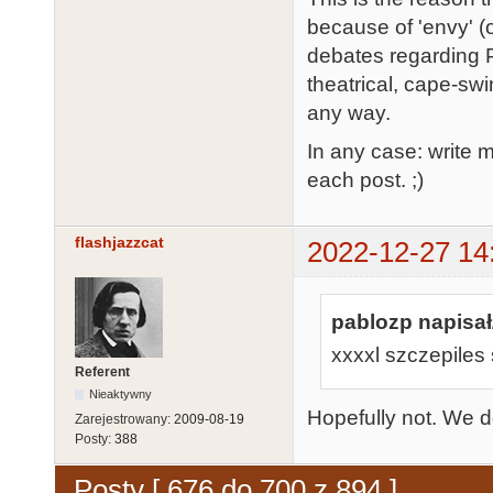
because of 'envy' (o
debates regarding 
theatrical, cape-sw
any way.
In any case: write 
each post. ;)
flashjazzcat
2022-12-27 14
pablozp napisał
xxxxl szczepiles 
Referent
Nieaktywny
Hopefully not. We d
Zarejestrowany:
2009-08-19
Posty:
388
Posty [ 676 do 700 z 894 ]