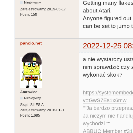
Getting many flakes
Nieaktywny
Zarejestrowany:
2019-05-17
about Atari.
Posty:
150
Anyone figured out
can be set to jump 
pancio.net
2022-12-25 08
a nie wystarczy usta
nim sprawdzić czy z
wykonać skok?
https://systemembed
Atarowiec
Nieaktywny
v=GwS7Es1x6mw
Skąd:
SILESIA
""Ja bardzo przepra
Zarejestrowany:
2018-01-01
Ja niczym nie handlu
Posty:
1,685
wychodzi.""
ABBUC Member #319.