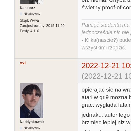
świetny proof-of-conc
Kasetarz
Nieaktywny
Skąd:
W-wa
Pamięć studenta ma c
Zarejestrowany:
2015-11-20
Posty:
4,110
jednocześnie nic nie
- Kilka(naście?) pude
wszystkimi rządzić.
xxl
2022-12-21 10
(2022-12-21 10
opierajac sie na w
atari w gr.9 mozna
grac. wyglada fatalni
jednak... autor tego
brzmiec lepiej niz w 
Naddyskownik
Nieaktywny