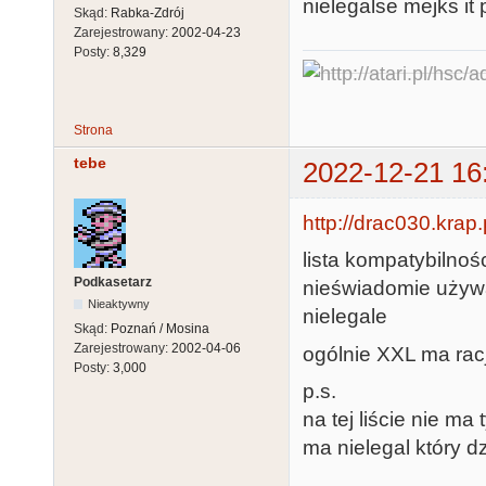
nielegalse mejks it 
Skąd:
Rabka-Zdrój
Zarejestrowany:
2002-04-23
Posty:
8,329
Strona
tebe
2022-12-21 16
http://drac030.krap
lista kompatybilnośc
Podkasetarz
nieświadomie używa
Nieaktywny
nielegale
Skąd:
Poznań / Mosina
Zarejestrowany:
2002-04-06
ogólnie XXL ma racj
Posty:
3,000
p.s.
na tej liście nie ma
ma nielegal który d