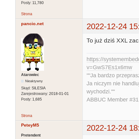
Posty:
11,780
Strona
pancio.net
2022-12-24 15
To już dziś XXL zac
https://systemembed
v=GwS7Es1x6mw
""Ja bardzo przepra
Atarowiec
Nieaktywny
Ja niczym nie handlu
Skąd:
SILESIA
wychodzi.""
Zarejestrowany:
2018-01-01
ABBUC Member #319.
Posty:
1,685
Strona
PeteyM5
2022-12-24 18
Pretendent