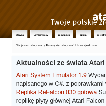
at
Twoje polskie źr
główna
użytkownicy
regulamin
szukaj
rejestr
Nie jesteś zalogowany.
Proszę się zalogować lub zarejestrować.
Aktualności ze świata Atari
Atari System Emulator 1.9
Wydano
napisanego w C#, z poprawkami w
Replika ReFalcon 030 gotowa
Sua
replikę płyty głównej Atari Falcon