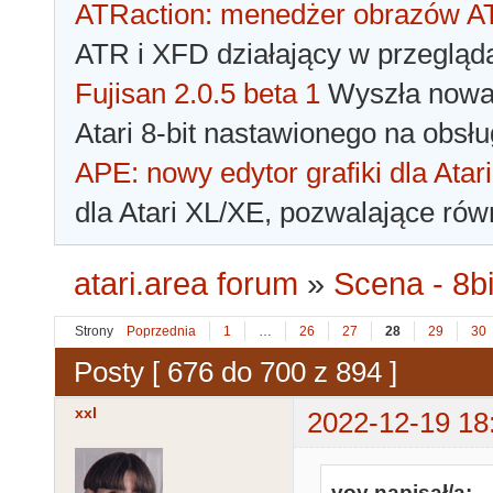
ATRaction: menedżer obrazów 
ATR i XFD działający w przegląda
Fujisan 2.0.5 beta 1
Wyszła nowa 
Atari 8-bit nastawionego na obsłu
APE: nowy edytor grafiki dla Atari
dla Atari XL/XE, pozwalające rów
atari.area forum
»
Scena - 8bi
Strony
Poprzednia
1
…
26
27
28
29
30
Posty [ 676 do 700 z 894 ]
xxl
2022-12-19 18
voy napisał/a: