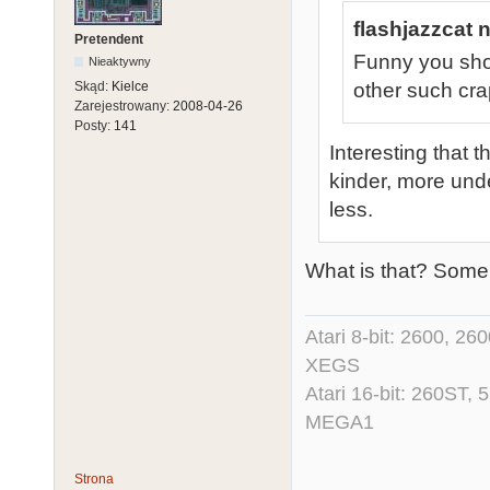
flashjazzcat n
Pretendent
Funny you shou
Nieaktywny
Skąd:
Kielce
other such cra
Zarejestrowany:
2008-04-26
Posty:
141
Interesting that 
kinder, more und
less.
What is that? Some 
Atari 8-bit: 2600, 2
XEGS
Atari 16-bit: 260ST
MEGA1
Strona