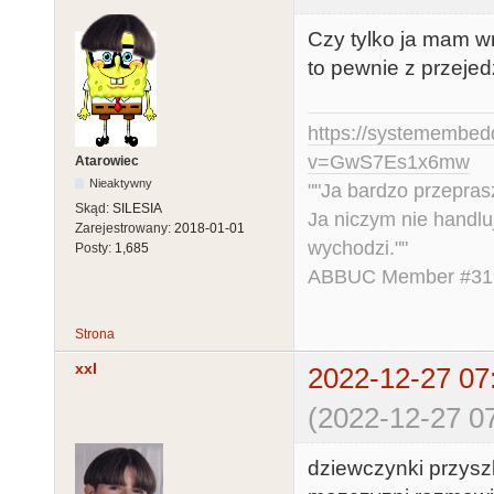
Czy tylko ja mam w
to pewnie z przejed
https://systemembed
v=GwS7Es1x6mw
Atarowiec
Nieaktywny
""Ja bardzo przepra
Skąd:
SILESIA
Ja niczym nie handlu
Zarejestrowany:
2018-01-01
wychodzi.""
Posty:
1,685
ABBUC Member #319.
Strona
xxl
2022-12-27 07
(2022-12-27 07
dziewczynki przysz