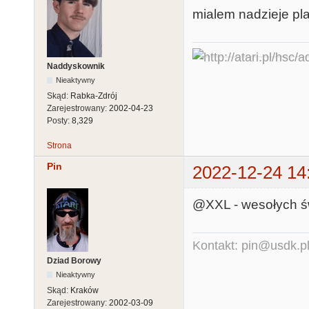
mialem nadzieje pla
Naddyskownik
Nieaktywny
Skąd:
Rabka-Zdrój
Zarejestrowany:
2002-04-23
Posty:
8,329
Strona
Pin
2022-12-24 14
@XXL - wesołych świ
Kontakt: pin@usdk.p
Dziad Borowy
Nieaktywny
Skąd:
Kraków
Zarejestrowany:
2002-03-09