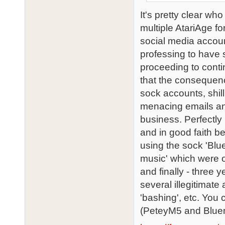
It's pretty clear w
multiple AtariAge f
social media accou
professing to have 
proceeding to conti
that the consequenc
sock accounts, shil
menacing emails an
business. Perfectly 
and in good faith b
using the sock 'Blu
music' which were o
and finally - three 
several illegitimate 
'bashing', etc. You
(PeteyM5 and Bluem