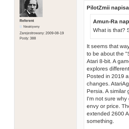
PilotZmii napisa
Amun-Ra napi
Referent
Nieaktywny
What is that? 
Zarejestrowany:
2009-08-19
Posty:
388
It seems that way
to be about the "
Atari 8-bit. A ga
explores differen
Posted in 2019 an
changes. AtariAg
Persia. A similar
I'm not sure why
envy or price. Th
extended 2600 Ad
something.