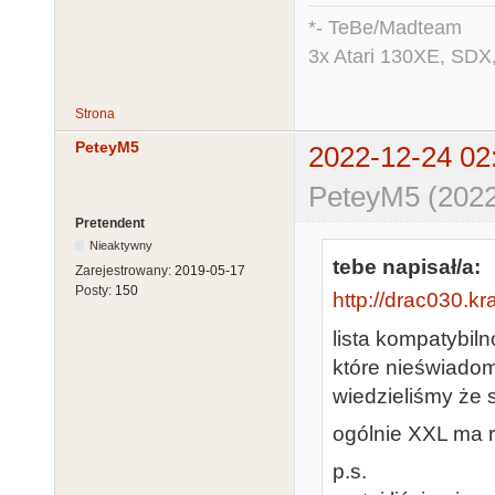
*- TeBe/Madteam
3x Atari 130XE, SDX
Strona
PeteyM5
2022-12-24 02
PeteyM5 (2022
Pretendent
Nieaktywny
tebe napisał/a:
Zarejestrowany:
2019-05-17
Posty:
150
http://drac030.kr
lista kompatybiln
które nieświadom
wiedzieliśmy że 
ogólnie XXL ma ra
p.s.