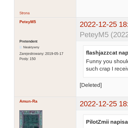
Strona
PeteyM5
2022-12-25 18
PeteyM5 (2022
Pretendent
Nieaktywny
flashjazzcat nap
Zarejestrowany:
2019-05-17
Posty:
150
Funny you should 
such crap I recei
[Deleted]
Amun-Ra
2022-12-25 18
PilotZmii napisa