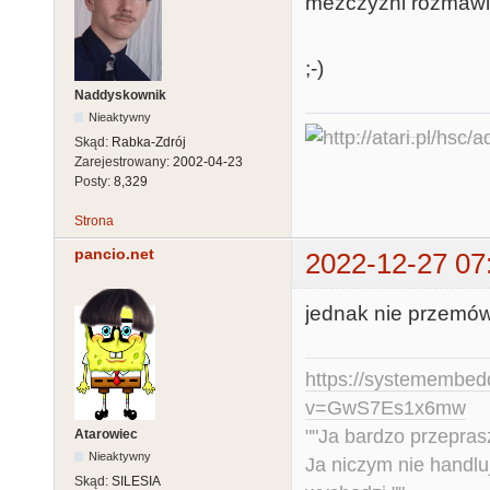
mezczyzni rozmawi
;-)
Naddyskownik
Nieaktywny
Skąd:
Rabka-Zdrój
Zarejestrowany:
2002-04-23
Posty:
8,329
Strona
pancio.net
2022-12-27 07
jednak nie przemówi
https://systemembed
v=GwS7Es1x6mw
""Ja bardzo przepra
Atarowiec
Nieaktywny
Ja niczym nie handlu
Skąd:
SILESIA