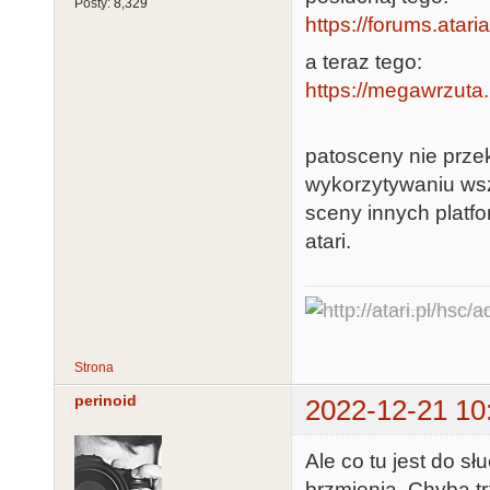
Posty:
8,329
https://forums.atar
a teraz tego:
https://megawrzuta.
patosceny nie prz
wykorzytywaniu wsz
sceny innych platf
atari.
Strona
perinoid
2022-12-21 10
Ale co tu jest do 
brzmienia. Chyba tr