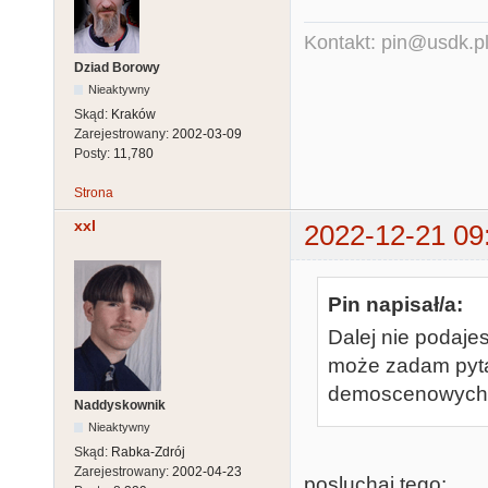
Kontakt: pin@usdk.p
Dziad Borowy
Nieaktywny
Skąd:
Kraków
Zarejestrowany:
2002-03-09
Posty:
11,780
Strona
xxl
2022-12-21 09
Pin napisał/a:
Dalej nie podaje
może zadam pytan
demoscenowych (i
Naddyskownik
Nieaktywny
Skąd:
Rabka-Zdrój
Zarejestrowany:
2002-04-23
posluchaj tego: