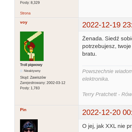
Posty:
8,329
Strona
voy
2022-12-19 23
Żenada. Siedź sobie
potrzebujesz, twoje
bratu.
Troll pigwowy
Powszechnie wiadomo,
Nieaktywny
Skąd:
Zawiszów
elektronika.
Zarejestrowany:
2002-03-12
Posty:
1,783
Terry Pratchett - Ró
Pin
2022-12-20 00
O jej, jak XXL nie p