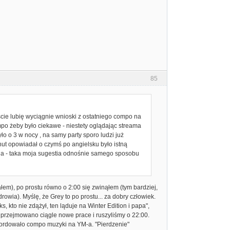
85
ie lubię wyciągnie wnioski z ostatniego compo na
po żeby było ciekawe - niestety oglądając streama
 o 3 w nocy , na samy party sporo ludzi już
t opowiadał o czymś po angielsku było istną
ląda - taka moja sugestia odnośnie samego sposobu
ałem), po prostu równo o 2:00 się zwinąłem (tym bardziej,
wia). Myślę, że Grey to po prostu... za dobry człowiek.
, kto nie zdążył, ten ląduje na Winter Edition i papa",
 przejmowano ciągle nowe prace i ruszyliśmy o 22:00.
amordowało compo muzyki na YM-a. "Pierdzenie"