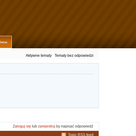
łówna
Aktywne tematy
Tematy bez odpowiedzi
Zaloguj się
lub
zarejestruj
by napisać odpowiedź
Topic RSS feed