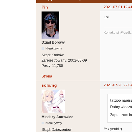
Pin
2021-07-01 12:4
Lol
Kontakt: pin@usdk.
Dziad Borowy
Nieaktywny
Skąd:
Kraków
Zarejestrowany:
2002-03-09
Posty:
11,780
Strona
solo/ng
2021-07-20 22:0
tatqoo napisa
Dobry wieczó
Zapraszam in
Młodszy Atarowiec
Nieaktywny
f**k yeah! :)
Skąd:
Dzierżoniów