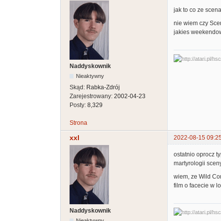
jak to co ze scen
nie wiem czy Sce
jakies weekendowe
Naddyskownik
Nieaktywny
Skąd:
Rabka-Zdrój
Zarejestrowany:
2002-04-23
Posty:
8,329
Strona
xxl
2022-08-15 09:2
ostatnio oprocz t
martyrologii sceny
wiem, ze Wild Com
film o facecie w 
Naddyskownik
Nieaktywny