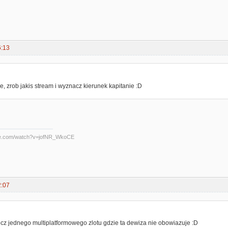
6:13
:
je, zrob jakis stream i wyznacz kierunek kapitanie :D
be.com/watch?v=jofNR_WkoCE
2:07
:
cz jednego multiplatformowego zlotu gdzie ta dewiza nie obowiazuje :D