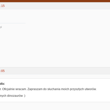
1:15
pl
4:05
ł/a:
r. Oficjalnie wracam. Zapraszam do słuchania moich przyszłych utworów.
nych dinozaurów :)