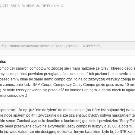
X, CPU 65816, 2x VBXE, 2x IDE Plus rev. C
5:59
Ostatnio edytowany przez UnDead (2022-08-16 09:57:29)
ł/a:
ompo czy samych compotów to zgodzę się i mam nadzieję że Grey , którego osobiśc
mym compo ktoś powinien przeglądnąć prace , ocenić ich poziom i tak ustawić com
oszedłem w kimę bo samo demo compo czyli to na co zazwyczaj wszyscy czekją było
, to zamęczenie ludzi SAM Coupe Compo czy Crazy Compo gdzie gość przez 10 minu
ę że takie rzeczy powinno się przenieść na koniec i kto będzie chciał niech to og
nia compotów ;)
 sporo racji. Ja np. już "nie dożyłem" do demo compo (na które też najbardziej czek
e noce spałem po 4h i zwyczajnie dalsze szaleństwo byłoby ostrym narażaniem zdro
kie serce. Zamiast wymusić deadline o konkretnej godzinie i powiedzieć "Sorry Folks
 że będą przerwane dowolne aktywności, żeby composy ruszyły o 18:00, a potem...
artu już wiedziałem, że nie dociągnę do końca. Innym kwiatkiem było to, że STE z