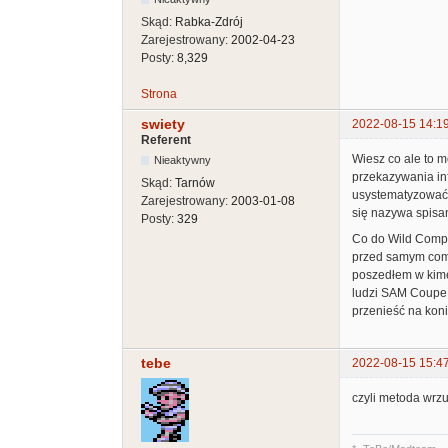
Skąd:
Rabka-Zdrój
Zarejestrowany:
2002-04-23
Posty:
8,329
Strona
swiety
2022-08-15 14:1
Referent
Wiesz co ale to 
Nieaktywny
przekazywania inf
Skąd:
Tarnów
usystematyzować 
Zarejestrowany:
2003-01-08
się nazywa spisan
Posty:
329
Co do Wild Compo
przed samym comp
poszedłem w kimę 
ludzi SAM Coupe 
przenieść na kon
tebe
2022-08-15 15:4
czyli metoda wrzu