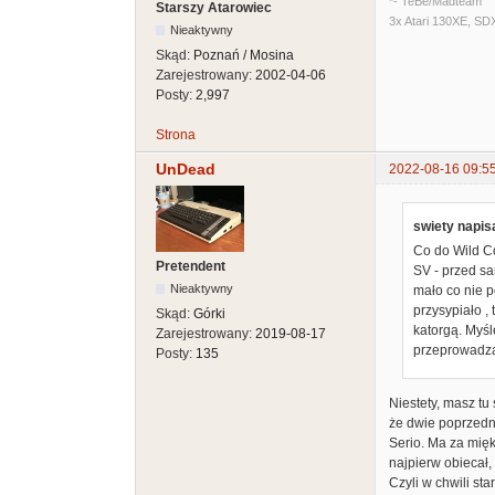
*- TeBe/Madteam
Starszy Atarowiec
3x Atari 130XE, SD
Nieaktywny
Skąd:
Poznań / Mosina
Zarejestrowany:
2002-04-06
Posty:
2,997
Strona
UnDead
2022-08-16 09:5
swiety napisa
Co do Wild C
Pretendent
SV - przed sa
Nieaktywny
mało co nie p
przysypiało 
Skąd:
Górki
katorgą. Myśl
Zarejestrowany:
2019-08-17
przeprowadza
Posty:
135
Niestety, masz tu
że dwie poprzedni
Serio. Ma za mięk
najpierw obiecał,
Czyli w chwili st