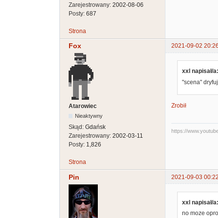
Zarejestrowany:
2002-08-06
Posty:
687
Strona
Fox
2021-09-02 20:2
xxl napisał/a
"scena" dryfu
Zrobił
Atarowiec
Nieaktywny
Skąd:
Gdańsk
https://www.youtu
Zarejestrowany:
2002-03-11
Posty:
1,826
Strona
Pin
2021-09-03 00:2
xxl napisał/a
no moze opro