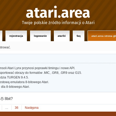
atari.area
Twoje polskie źródło informacji o Atari
rejestracja
logowanie
atariki
faq
atari.area strona g
strować.
oli Atari Lynx przynosi poprawki timingu i nowe API.
portować obrazy do formatów .MIC, .GR8, .GR9 oraz G15.
dzia TURGEN 9.4.5.
estową emulatora 8-bitowego Atari.
dla 8-bitowego Atari.
/|\ 8bit?
…
36
Następna