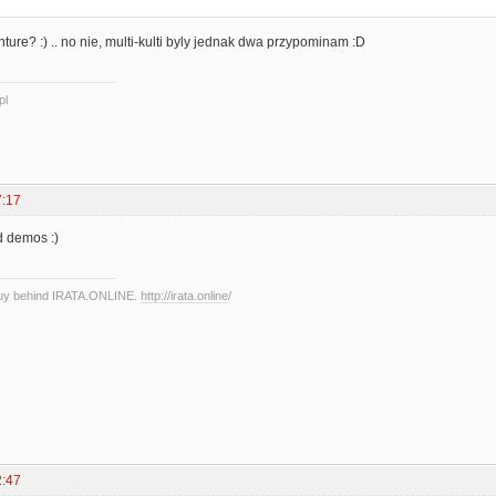
ture? :) .. no nie, multi-kulti byly jednak dwa przypominam :D
pl
7:17
d demos :)
guy behind IRATA.ONLINE.
http://irata.online
/
2:47