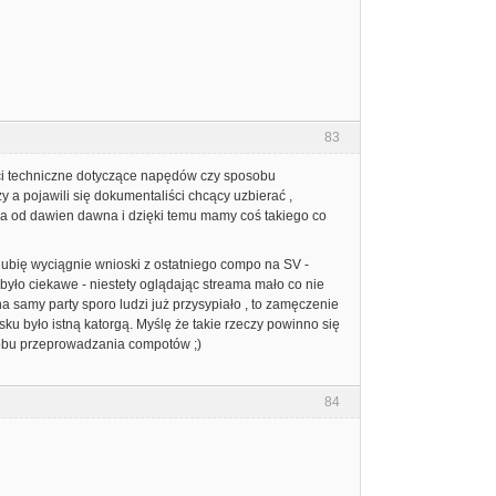
83
ści techniczne dotyczące napędów czy sposobu
zy a pojawili się dokumentaliści chcący uzbierać ,
na od dawien dawna i dzięki temu mamy coś takiego co
ubię wyciągnie wnioski z ostatniego compo na SV -
yło ciekawe - niestety oglądając streama mało co nie
 samy party sporo ludzi już przysypiało , to zamęczenie
 było istną katorgą. Myślę że takie rzeczy powinno się
osobu przeprowadzania compotów ;)
84