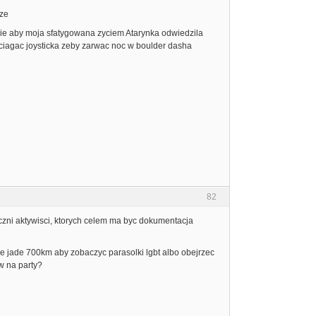
rze
sie aby moja sfatygowana zyciem Atarynka odwiedzila
yciagac joysticka zeby zarwac noc w boulder dasha
82
czni aktywisci, ktorych celem ma byc dokumentacja
nie jade 700km aby zobaczyc parasolki lgbt albo obejrzec
ow na party?