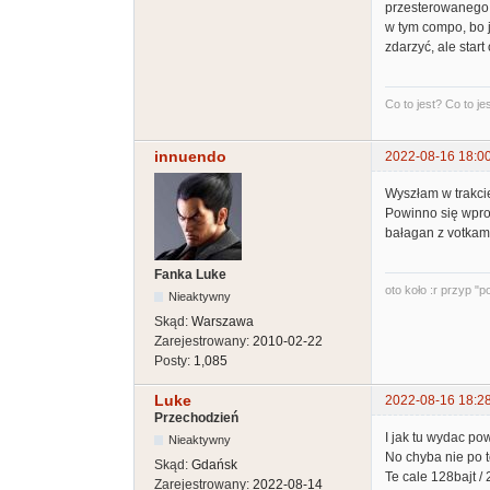
przesterowanego Y
w tym compo, bo 
zdarzyć, ale start
Co to jest? Co to jest
innuendo
2022-08-16 18:0
Wyszłam w trakcie
Powinno się wprow
bałagan z votkam
Fanka Luke
oto koło :r przyp "po
Nieaktywny
Skąd:
Warszawa
Zarejestrowany:
2010-02-22
Posty:
1,085
Luke
2022-08-16 18:2
Przechodzień
I jak tu wydac po
Nieaktywny
No chyba nie po t
Skąd:
Gdańsk
Te cale 128bajt /
Zarejestrowany:
2022-08-14