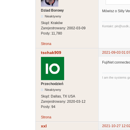
Dziad Borowy
Mówisz o Silly Ven
Nieaktywny
Skąd:
Kraków
Kontakt: pin@usdk.
Zarejestrowany:
2002-03-09
Posty:
11,780
Strona
tschak909
2021-09-03 01:0
FujiNet connecte
I am the systems 
Przechodzień
Nieaktywny
Skąd:
Dallas, TX USA
Zarejestrowany:
2020-03-12
Posty:
94
Strona
xxl
2021-10-27 12:0