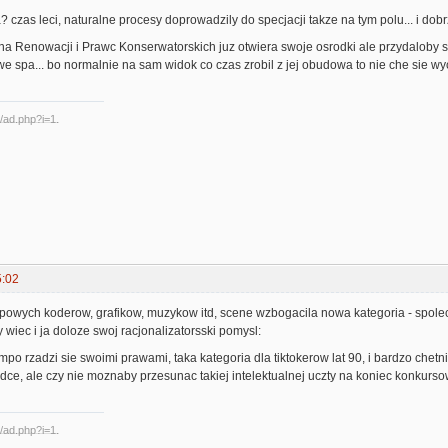
a? czas leci, naturalne procesy doprowadzily do specjacji takze na tym polu... i dob
na Renowacji i Prawc Konserwatorskich juz otwiera swoje osrodki ale przydaloby 
 spa... bo normalnie na sam widok co czas zrobil z jej obudowa to nie che sie w
5:02
ypowych koderow, grafikow, muzykow itd, scene wzbogacila nowa kategoria - spole
 wiec i ja doloze swoj racjonalizatorsski pomysl:
po rzadzi sie swoimi prawami, taka kategoria dla tiktokerow lat 90, i bardzo chet
lodce, ale czy nie moznaby przesunac takiej intelektualnej uczty na koniec konkurs