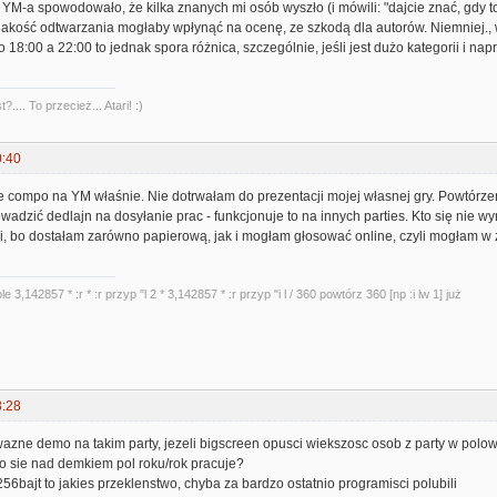
M-a spowodowało, że kilka znanych mi osób wyszło (i mówili: "dajcie znać, gdy to
jakość odtwarzania mogłaby wpłynąć na ocenę, ze szkodą dla autorów. Niemniej.
 o 18:00 a 22:00 to jednak spora różnica, szczególnie, jeśli jest dużo kategorii i na
?.... To przecież... Atari! :)
0:40
 compo na YM właśnie. Nie dotrwałam do prezentacji mojej własnej gry. Powtórzeni
adzić dedlajn na dosyłanie prac - funkcjonuje to na innych parties. Kto się nie w
i, bo dostałam zarówno papierową, jak i mogłam głosować online, czyli mogłam w
le 3,142857 * :r * :r przyp "l 2 * 3,142857 * :r przyp "i l / 360 powtórz 360 [np :i lw 1] już
8:28
wazne demo na takim party, jezeli bigscreen opusci wiekszosc osob z party w polo
o sie nad demkiem pol roku/rok pracuje?
 256bajt to jakies przeklenstwo, chyba za bardzo ostatnio programisci polubili