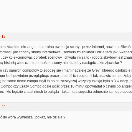
9:12
moim zdaniem nic złego - naturalna ewolucja sceny , przez internet, nowe możliwo
ormacji jak choćby strony internetowe , serwery ftp zniknęli ludzie tacy jak Swaper
, czy kolekcjonować dorobek scenowy i chwała im za to - robota skrybów jest zna
ą historią wiec czemu odnośnie sceny nie miałoby nastąpić takie zjawisko ?
 czy samych compotów to zgodzę się i mam nadzieję że Grey , którego osobiście l
o ktoś powinien przeglądnąć prace , ocenić ich poziom i tak ustawić compo żeby b
bo samo demo compo czyli to na co zazwyczaj wszyscy czekją było o 3 w nocy , na
Compo czy Crazy Compo gdzie gość przez 10 minut opowiadał o czymś po angielsku
iec i kto będzie chciał niech to ogląda - taka moja sugestia odnośnie samego sp
7:23
ć do wora wymieszaj, pokaż, nie działa ?