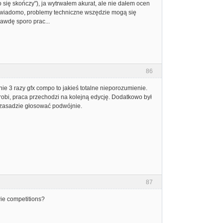
 się skończy"), ja wytrwałem akurat, ale nie dałem ocen
, wiadomo, problemy techniczne wszędzie mogą się
prawdę sporo prac...
86
e 3 razy gfx compo to jakieś totalne nieporozumienie.
yrobi, praca przechodzi na kolejną edycję. Dodatkowo był
 zasadzie głosować podwójnie.
87
wie competitions?