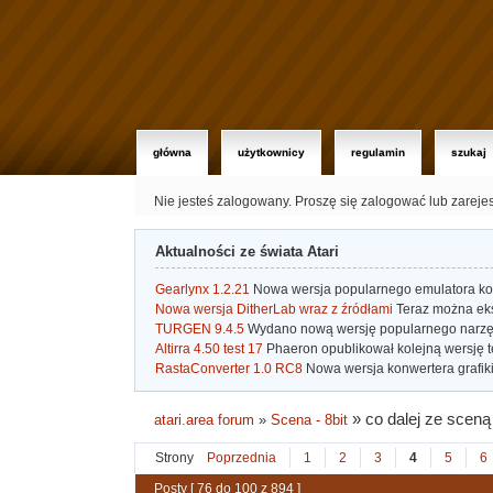
główna
użytkownicy
regulamin
szukaj
Nie jesteś zalogowany.
Proszę się zalogować lub zareje
Aktualności ze świata Atari
Gearlynx 1.2.21
Nowa wersja popularnego emulatora kons
Nowa wersja DitherLab wraz z źródłami
Teraz można eks
TURGEN 9.4.5
Wydano nową wersję popularnego narzę
Altirra 4.50 test 17
Phaeron opublikował kolejną wersję t
RastaConverter 1.0 RC8
Nowa wersja konwertera grafiki 
»
co dalej ze sceną 
atari.area forum
»
Scena - 8bit
Strony
Poprzednia
1
2
3
4
5
6
Posty [ 76 do 100 z 894 ]