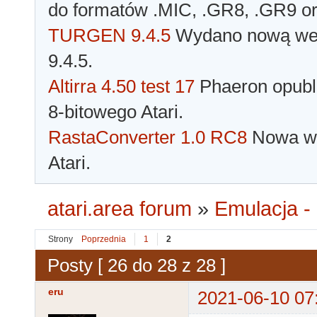
do formatów .MIC, .GR8, .GR9 o
TURGEN 9.4.5
Wydano nową wer
9.4.5.
Altirra 4.50 test 17
Phaeron opubli
8-bitowego Atari.
RastaConverter 1.0 RC8
Nowa wer
Atari.
atari.area forum
»
Emulacja - 
Strony
Poprzednia
1
2
Posty [ 26 do 28 z 28 ]
eru
2021-06-10 07