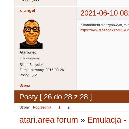
x_angel
2021-06-10 08
Z karabinem maszynowym, to mi
https://www.facebook.com/GAM
Atarowiec
Nieaktywny
Skąd:
Białystok
Zarejestrowany:
2015-03-26
Posty:
1,721
Strona
Posty [ 26 do 28 z 28 ]
Strony
Poprzednia
1
2
atari.area forum
»
Emulacja - 