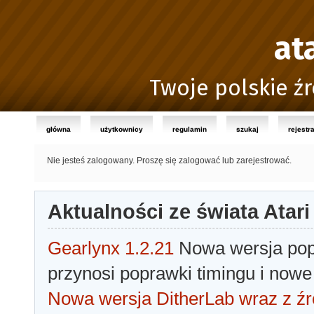
at
Twoje polskie źr
główna
użytkownicy
regulamin
szukaj
rejestr
Nie jesteś zalogowany.
Proszę się zalogować lub zarejestrować.
Aktualności ze świata Atari
Gearlynx 1.2.21
Nowa wersja popu
przynosi poprawki timingu i nowe
Nowa wersja DitherLab wraz z źr