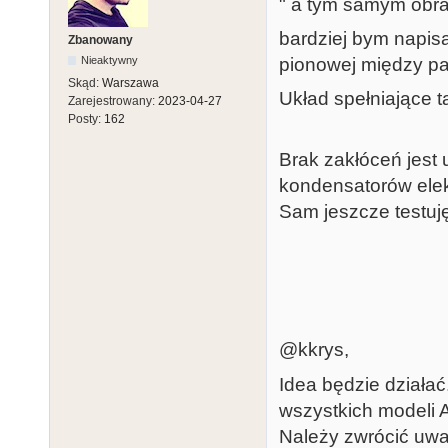
" a tym samym obraz 
bardziej bym napisa
Zbanowany
pionowej między pa
Nieaktywny
Skąd:
Warszawa
Układ spełniające 
Zarejestrowany:
2023-04-27
Posty:
162
Brak zakłóceń jest
kondensatorów elekt
Sam jeszcze testuję
@kkrys,
Idea będzie działa
wszystkich modeli A
Należy zwrócić uwa