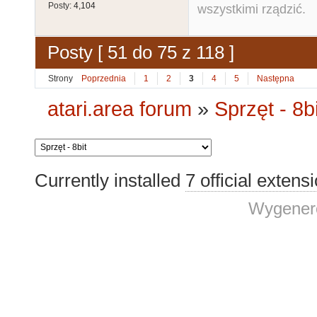
Posty:
4,104
wszystkimi rządzić.
Posty [ 51 do 75 z 118 ]
Strony
Poprzednia
1
2
3
4
5
Następna
atari.area forum
»
Sprzęt - 8bi
Currently installed
7 official extens
Wygenero