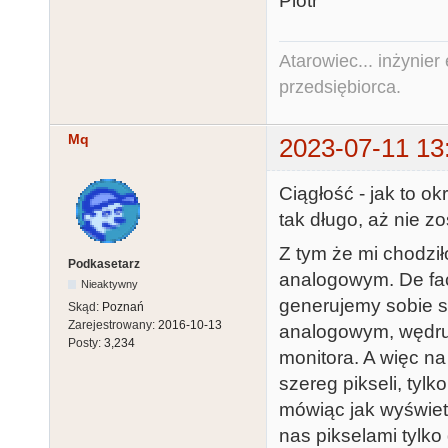
Piotr
Atarowiec... inżynier 
przedsiębiorca.
Mq
2023-07-11 13
Ciągłość - jak to ok
tak długo, aż nie z
Z tym że mi chodził
Podkasetarz
analogowym. De fac
Nieaktywny
generujemy sobie s
Skąd:
Poznań
Zarejestrowany:
2016-10-13
analogowym, wędruj
Posty:
3,234
monitora. A więc n
szereg pikseli, tylk
mówiąc jak wyświetla
nas pikselami tylk