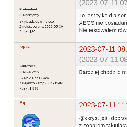
(2023-07-11 07
Pretendent
To jest tylko dla ser
Nieaktywny
Skąd:
gdzieś w Polsce
XEGS nie posiadam
Zarejestrowany:
2020-05-30
Nie testowałem rów
Posty:
180
lopez
2023-07-11 08
(2023-07-11 08
Atarowiec
Bardziej chodziło mi
Nieaktywny
Skąd:
Zielona Góra
Zarejestrowany:
2004-04-04
Posty:
1,898
Mq
2023-07-11 11
@kkrys, jeśli dobrz
z zegarem taktując