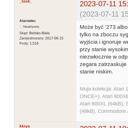
_tzok_
2023-07-11 15
(2023-07-11 15
Atarowiec
Może być '273 albo '
Nieaktywny
Skąd:
Bielsko-Biała
tylko na zboczu syg
Zarejestrowany:
2017-06-15
wyjścia i ignoruje w
Posty:
1,516
przy stanie wysokim
niezwłocznie w odp
zegara zatrzaskuje o
stanie niskim.
Moja kolekcja: Atar
ONCE+), Atari 800X
Atari 600XL (64kB)
(48kB), Commodore
kkrys