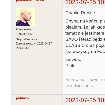
peterkaczorowski
2023-07-25 10
Charlie Runkle,
Chyba na końcu pis
pisałem, że jak kto
Zbanowany
temat nie jest inte
Nieaktywny
SAVO i teraz będzi
Skąd:
Warszawa
Zarejestrowany:
2023-04-27
CLASSIC oraz pojaw
Posty:
162
już wszyscy na Fac
serwus,
Piotr
Atarowiec... inżynier 
przedsiębiorca.
pablozp
2023-07-25 10