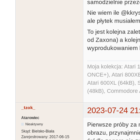
samodzielnie przez
Nie wiem ile @kkrys 
ale płytek musiałem
To jest kolejna zale
od Zaxona) a kolej
wyprodukowaniem ko
Moja kolekcja: Atar
ONCE+), Atari 800X
Atari 600XL (64kB)
(48kB), Commodore
_tzok_
2023-07-24 21
Atarowiec
Pierwsze próby za
Nieaktywny
Skąd:
Bielsko-Biała
obrazu, przynajmn
Zarejestrowany:
2017-06-15