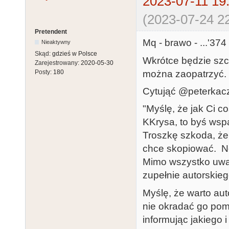
2023-07-11 19
(2023-07-24 22
Pretendent
Mq - brawo - ...'374
Nieaktywny
Skąd:
gdzieś w Polsce
Wkrótce będzie szc
Zarejestrowany:
2020-05-30
można zaopatrzyć.
Posty:
180
Cytująć @peterkac
"Myślę, że jak Ci c
KKrysa, to byś wspa
Troszkę szkoda, że 
chce skopiować. No 
Mimo wszystko uważa
zupełnie autorskieg
Myślę, że warto aut
nie okradać go pom
informując jakiego 