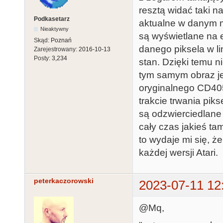
resztą widać taki n
Podkasetarz
aktualne w danym m
Nieaktywny
są wyświetlane na ek
Skąd:
Poznań
danego piksela w li
Zarejestrowany:
2016-10-13
Posty:
3,234
stan. Dzięki temu n
tym samym obraz jes
oryginalnego CD405
trakcie trwania piks
są odzwierciedlane 
cały czas jakieś ta
to wydaje mi się, ż
każdej wersji Atari.
peterkaczorowski
2023-07-11 12
@Mq,