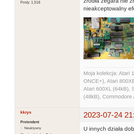
źródła zegara nie z
Posty:
1,516
nieakceptowalny ef
Moja kolekcja: Atar
ONCE+), Atari 800X
Atari 600XL (64kB)
(48kB), Commodore
kkrys
2023-07-24 21
Pretendent
U innych działa dob
Nieaktywny