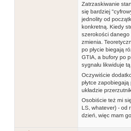
Zatrzaskiwanie sta
się bardziej "cyfro
jednolity od począt
konkretną. Kiedy st
szerokości danego 
zmienia. Teoretycz
po płycie biegają r
GTIA, a bufory po p
sygnału likwiduje t
Oczywiście dodatko
płytce zapobiegają
układzie przerzutn
Osobiście też mi s
LS, whatever) - od 
dzień, więc mam go 