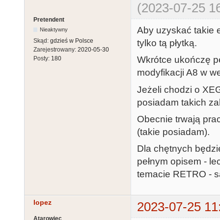
(2023-07-25 16
Pretendent
Aby uzyskać takie e
Nieaktywny
Skąd:
gdzieś w Polsce
tylko tą płytką.
Zarejestrowany:
2020-05-30
Wkrótce ukończę peł
Posty:
180
modyfikacji A8 w we
Jeżeli chodzi o XE
posiadam takich z
Obecnie trwają pra
(takie posiadam).
Dla chętnych będzie
pełnym opisem - lec
temacie RETRO - są
lopez
2023-07-25 11
Atarowiec