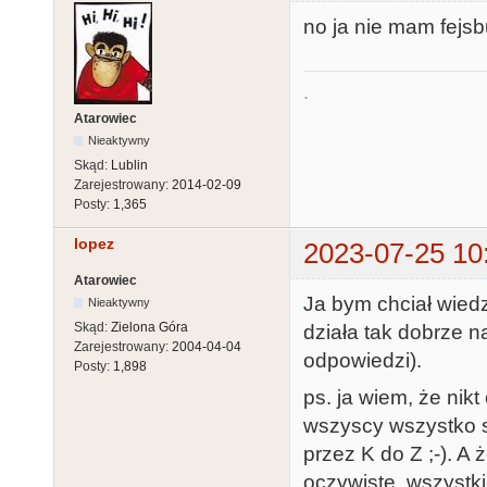
no ja nie mam fejs
.
Atarowiec
Nieaktywny
Skąd:
Lublin
Zarejestrowany:
2014-02-09
Posty:
1,365
lopez
2023-07-25 10
Atarowiec
Ja bym chciał wiedz
Nieaktywny
Skąd:
Zielona Góra
działa tak dobrze n
Zarejestrowany:
2004-04-04
odpowiedzi).
Posty:
1,898
ps. ja wiem, że nikt
wszyscy wszystko s
przez K do Z ;-). A
oczywiste, wszystki