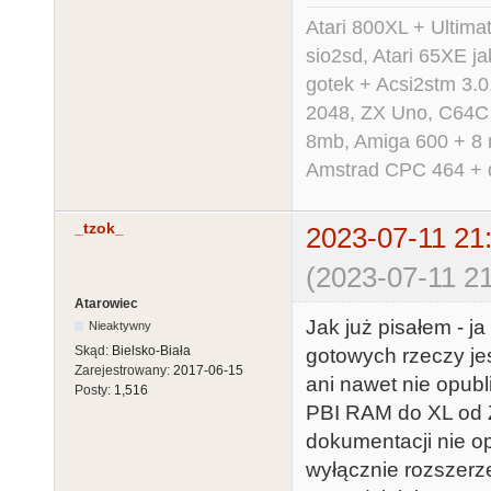
Atari 800XL + Ultim
sio2sd, Atari 65XE ja
gotek + Acsi2stm 3.
2048, ZX Uno, C64C i
8mb, Amiga 600 + 8 
Amstrad CPC 464 + dd
_tzok_
2023-07-11 21
(2023-07-11 21
Atarowiec
Jak już pisałem - j
Nieaktywny
Skąd:
Bielsko-Biała
gotowych rzeczy je
Zarejestrowany:
2017-06-15
ani nawet nie opub
Posty:
1,516
PBI RAM do XL od Za
dokumentacji nie o
wyłącznie rozszer