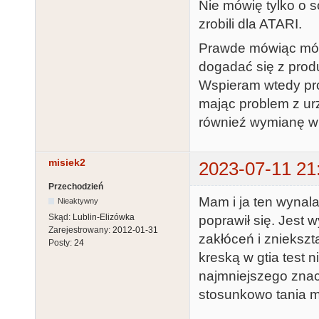
Nie mówię tylko o s
zrobili dla ATARI.
Prawde mówiąc mógł
dogadać się z produ
Wspieram wtedy pro
mając problem z ur
równieź wymianę w
misiek2
2023-07-11 21
Przechodzień
Mam i ja ten wynala
Nieaktywny
Skąd:
Lublin-Elizówka
poprawił się. Jest w
Zarejestrowany:
2012-01-31
zakłóceń i zniekszt
Posty:
24
kreską w gtia test 
najmniejszego znacz
stosunkowo tania m