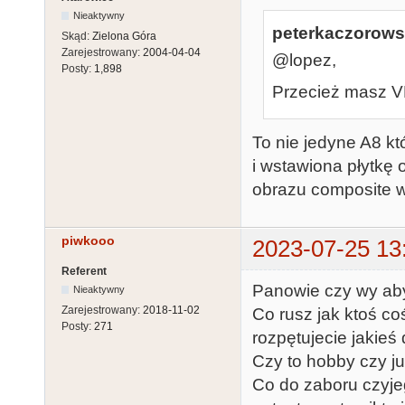
Nieaktywny
peterkaczorowsk
Skąd:
Zielona Góra
Zarejestrowany:
2004-04-04
@lopez,
Posty:
1,898
Przecież masz VB
To nie jedyne A8 k
i wstawiona płytkę
obrazu composite w
piwkooo
2023-07-25 13
Referent
Panowie czy wy ab
Nieaktywny
Zarejestrowany:
2018-11-02
Co rusz jak ktoś co
Posty:
271
rozpętujecie jakie
Czy to hobby czy j
Co do zaboru czyje