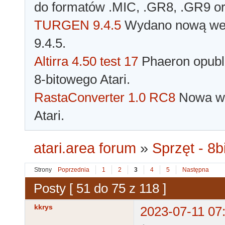
do formatów .MIC, .GR8, .GR9 o
TURGEN 9.4.5
Wydano nową wer
9.4.5.
Altirra 4.50 test 17
Phaeron opubli
8-bitowego Atari.
RastaConverter 1.0 RC8
Nowa wer
Atari.
atari.area forum
»
Sprzęt - 8bi
Strony
Poprzednia
1
2
3
4
5
Następna
Posty [ 51 do 75 z 118 ]
kkrys
2023-07-11 07