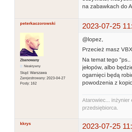
na zabawkach do A8
peterkaczorowski
2023-07-25 11
@lopez,
Przecież masz VBXE
Na temat tego "ps.. 
Zbanowany
jełopów, albo będzi
Nieaktywny
Skąd:
Warszawa
ogarnięci będą robi
Zarejestrowany:
2023-04-27
powodzenia z kopio
Posty:
162
Atarowiec... inżynier 
przedsiębiorca.
kkrys
2023-07-25 11