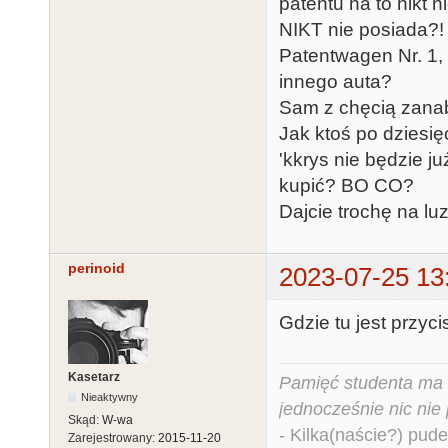
patentu na to nikt 
NIKT nie posiada?! 
Patentwagen Nr. 1, t
innego auta?
Sam z chęcią zanabę
Jak ktoś po dziesię
'kkrys nie będzie j
kupić? BO CO?
Dajcie trochę na luz.
perinoid
2023-07-25 13
Gdzie tu jest przyc
Kasetarz
Pamięć studenta ma c
Nieaktywny
jednocześnie nic nie
Skąd:
W-wa
- Kilka(naście?) pude
Zarejestrowany:
2015-11-20