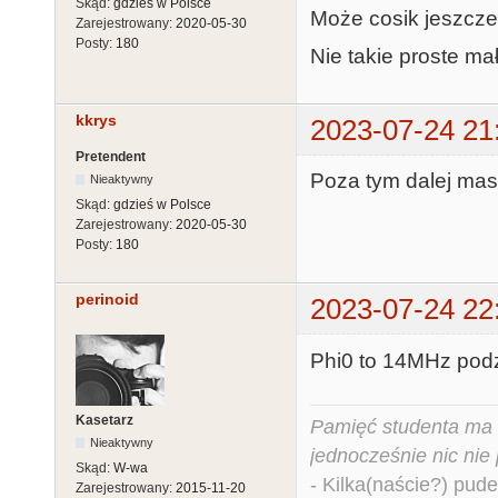
Skąd:
gdzieś w Polsce
Może cosik jeszcze
Zarejestrowany:
2020-05-30
Posty:
180
Nie takie proste m
kkrys
2023-07-24 21
Pretendent
Poza tym dalej masz 
Nieaktywny
Skąd:
gdzieś w Polsce
Zarejestrowany:
2020-05-30
Posty:
180
perinoid
2023-07-24 22
Phi0 to 14MHz podz
Kasetarz
Pamięć studenta ma c
Nieaktywny
jednocześnie nic nie
Skąd:
W-wa
- Kilka(naście?) pude
Zarejestrowany:
2015-11-20