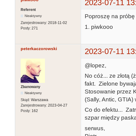
2023-07-11 13
Referent
Poproszę na próbę 
Nieaktywny
Zarejestrowany:
2018-11-02
1. piwkooo
Posty:
271
peterkaczorowski
2023-07-11 13
@lopez,
No cóż... ze złotą 
fakt. Zielone bywaj
Zbanowany
Stosowanie przez KK
Nieaktywny
(Sally, Antic, GTIA)
Skąd:
Warszawa
Zarejestrowany:
2023-04-27
Co do efektu... Zat
Posty:
162
szpar między paska
serwus,