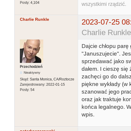
Posty:
4,104
wszystkimi rządzić.
Charlie Runkle
2023-07-25 08
Charlie Runkle
Dajcie chłopu parę 
"Januszujecie". Jes
sprzedawać jako sw
Przechodzień
dałem. I cieszę si
Nieaktywny
zachęci go do dalsz
Skąd:
Santa Monica, CA/Roztocze
piękne wykłady (w k
Zarejestrowany:
2022-01-15
Posty:
54
szanować jego prac
oraz jak traktuje ko
końca legalnego. Wi
wpis.