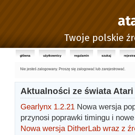
at
Twoje polskie źr
główna
użytkownicy
regulamin
szukaj
rejestr
Nie jesteś zalogowany.
Proszę się zalogować lub zarejestrować.
Aktualności ze świata Atari
Gearlynx 1.2.21
Nowa wersja popu
przynosi poprawki timingu i nowe
Nowa wersja DitherLab wraz z źr