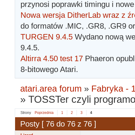
przynosi poprawki timingu i nowe
Nowa wersja DitherLab wraz z źr
do formatów .MIC, .GR8, .GR9 o
TURGEN 9.4.5
Wydano nową wer
9.4.5.
Altirra 4.50 test 17
Phaeron opubli
8-bitowego Atari.
atari.area forum
»
Fabryka - 1
»
TOSSTer czyli programow
Strony
Poprzednia
1
2
3
4
Posty [ 76 do 76 z 76 ]