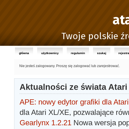
at
Twoje polskie źr
główna
użytkownicy
regulamin
szukaj
rejestr
Nie jesteś zalogowany.
Proszę się zalogować lub zarejestrować.
Aktualności ze świata Atari
APE: nowy edytor grafiki dla Atari
dla Atari XL/XE, pozwalające rów
Gearlynx 1.2.21
Nowa wersja popu