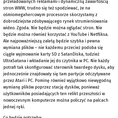
przeładowanych reklamami i dynamiczną zawartością
stron WWW, trudno się też spodziewać, że na
ośmiomegahercowym procesorze skorzystamy z
dobrodziejstw zdobywającego rynek strumieniowania
wideo. Zgoda. Nie będzie można oglądać stron. Nie
będzie można również korzystać z YouTube i Netfliksa.
Ale najpoważniejszą zaletą będzie szybka i pewna
wymiana plików – nie każdemu przecież podoba się
ciągłe wyjmowanie karty SD z SatanDiska, tudzież
UltraSatana i wkładanie jej do czytnika w PC. Nie każdy
potrafi tak skonfigurować sterownik twardego dysku, aby
jednocześnie znajdowały się tam partycje odczytywane
przez Atari i PC. Pominę również wyjątkowo niewygodną
wymianę plików poprzez stację dysków, ponieważ
użytkowników posiadających ten relikt przeszłości w
nowoczesnym komputerze można policzyć na palcach
jednej ręki.
Co będzie potrzeba: