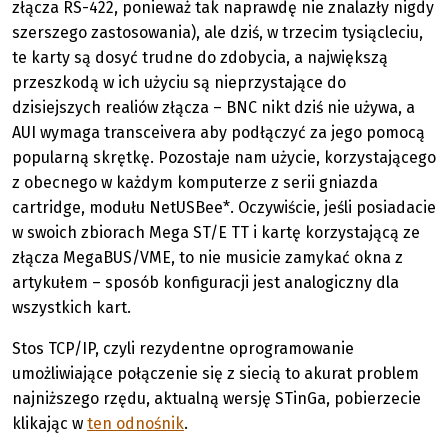
złącza RS-422, ponieważ tak naprawdę nie znalazły nigdy
szerszego zastosowania), ale dziś, w trzecim tysiącleciu,
te karty są dosyć trudne do zdobycia, a największą
przeszkodą w ich użyciu są nieprzystające do
dzisiejszych realiów złącza – BNC nikt dziś nie używa, a
AUI wymaga transceivera aby podłączyć za jego pomocą
popularną skrętkę. Pozostaje nam użycie, korzystającego
z obecnego w każdym komputerze z serii gniazda
cartridge, modułu NetUSBee*. Oczywiście, jeśli posiadacie
w swoich zbiorach Mega ST/E TT i kartę korzystającą ze
złącza MegaBUS/VME, to nie musicie zamykać okna z
artykułem – sposób konfiguracji jest analogiczny dla
wszystkich kart.
Stos TCP/IP, czyli rezydentne oprogramowanie
umożliwiające połączenie się z siecią to akurat problem
najniższego rzędu, aktualną wersję STinGa, pobierzecie
klikając w
ten odnośnik
.