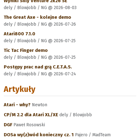
Wyniki Silly Venture 2k26 SE
dely / Blowjobb / NG @ 2026-08-03
The Great Axe - kolejne demo
dely / Blowjobb / NG @ 2026-07-26
Atari800 7.1.0
dely / Blowjobb / NG @ 2026-07-25
Tic Tac Finger demo
dely / Blowjobb / NG @ 2026-07-25
Postępy prac nad grą C.E.T.A.S.
dely / Blowjobb / NG @ 2026-07-24
Artykuły
Atari - why?
Newton
CP/M 2.2 dla Atari XL/XE
dely / Blowjobb
DGF
Paweł Rosowski
DOSa wy(z)wód konieczny cz. 1
Pajero / MadTeam