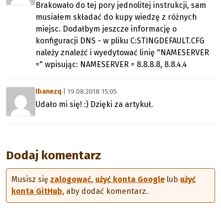
Brakowało do tej pory jednolitej instrukcji, sam
musiałem składać do kupy wiedzę z różnych
miejsc. Dodałbym jeszcze informację o
konfiguracji DNS - w pliku C:STINGDEFAULT.CFG
należy znaleźć i wyedytować linię "NAMESERVER
=" wpisując: NAMESERVER = 8.8.8.8, 8.8.4.4
Ibanezq
| 19.08.2018 15:05
Udało mi się! :) Dzięki za artykuł.
Dodaj komentarz
Musisz się
zalogować
,
użyć konta Google
lub
użyć
konta GitHub
, aby dodać komentarz.