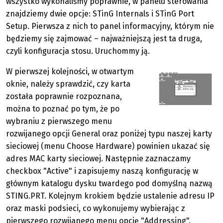
wszystko wykonaliśmy poprawnie, w panelu sterowania
znajdziemy dwie opcje: STinG Internals i STinG Port
Setup. Pierwsza z nich to panel informacyjny, którym nie
będziemy się zajmować – najważniejszą jest ta druga,
czyli konfiguracja stosu. Uruchommy ją.
W pierwszej kolejności, w otwartym
oknie, należy sprawdzić, czy karta
została poprawnie rozpoznana,
można to poznać po tym, że po
wybraniu z pierwszego menu
rozwijanego opcji General oraz poniżej typu naszej karty
sieciowej (menu Choose Hardware) powinien ukazać się
adres MAC karty sieciowej. Następnie zaznaczamy
checkbox "Active" i zapisujemy naszą konfigurację w
głównym katalogu dysku twardego pod domyślną nazwą
STING.PRT. Kolejnym krokiem będzie ustalenie adresu IP
oraz maski podsieci, co wykonujemy wybierając z
pierwszego rozwijanego menu opcję "Addressing".