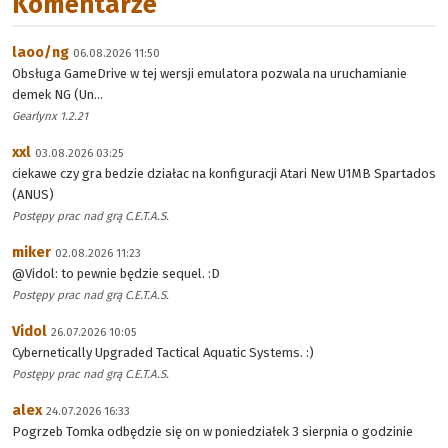
Komentarze
laoo/ng
06.08.2026 11:50
Obsługa GameDrive w tej wersji emulatora pozwala na uruchamianie
demek NG (Un...
Gearlynx 1.2.21
xxl
03.08.2026 03:25
ciekawe czy gra bedzie działac na konfiguracji Atari New U1MB Spartados
(ANUS)
Postępy prac nad grą C.E.T.A.S.
miker
02.08.2026 11:23
@Vidol: to pewnie będzie sequel. :D
Postępy prac nad grą C.E.T.A.S.
Vidol
26.07.2026 10:05
Cybernetically Upgraded Tactical Aquatic Systems. :)
Postępy prac nad grą C.E.T.A.S.
alex
24.07.2026 16:33
Pogrzeb Tomka odbędzie się on w poniedziałek 3 sierpnia o godzinie