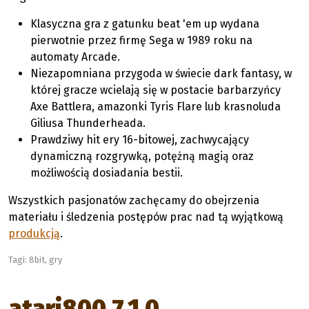
Klasyczna gra z gatunku beat 'em up wydana
pierwotnie przez firmę Sega w 1989 roku na
automaty Arcade.
Niezapomniana przygoda w świecie dark fantasy, w
której gracze wcielają się w postacie barbarzyńcy
Axe Battlera, amazonki Tyris Flare lub krasnoluda
Giliusa Thunderheada.
Prawdziwy hit ery 16-bitowej, zachwycający
dynamiczną rozgrywką, potężną magią oraz
możliwością dosiadania bestii.
Wszystkich pasjonatów zachęcamy do obejrzenia
materiału i śledzenia postępów prac nad tą wyjątkową
produkcją
.
Tagi:
8bit
,
gry
atari800 7.1.0