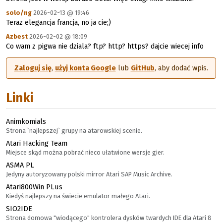
solo/ng
2026-02-13 @ 19:46
Teraz elegancja francja, no ja cie;)
Azbest
2026-02-02 @ 18:09
Co wam z pigwa nie dziala? ftp? http? https? dajcie wiecej info
Zaloguj się
,
użyj konta Google
lub
GitHub
, aby dodać wpis.
Linki
Animkomials
Strona `najlepszej` grupy na atarowskiej scenie.
Atari Hacking Team
Miejsce skąd można pobrać nieco ułatwione wersje gier.
ASMA PL
Jedyny autoryzowany polski mirror Atari SAP Music Archive.
Atari800Win PLus
Kiedyś najlepszy na świecie emulator małego Atari.
SIO2IDE
Strona domowa "wiodącego" kontrolera dysków twardych IDE dla Atari 8