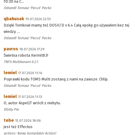
10:30 na C...
Odszedł Tomasz 'Pecuś' Pecko
qbahusak
19.07.2026 22:55
Dzięki Tomkowi mamy też DOSII/D v 6.4 Całą epokę go używałem bez tej
wiedzy. ...
Odszedł Tomasz 'Pecuś' Pecko
pavros
18.07.2026 17:29
Świetna robota Kermit83!
TNFS Multitenant 0.2.1
lemiel
17.07.2026 11:14
Poprawki kodu TOMS Multi zostaną z nami na zawsze. Chlip.
Odszedł Tomasz 'Pecuś' Pecko
lemiel
17.07.2026 11:13
O, autor AspeQT wrócił z niebytu.
Sfotty Pie
tebe
15.07.2026 18:06
jest też Effectus
actionc: Nowy kompilator Action!