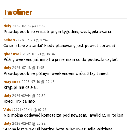
Twoliner
dely
2026-07-26 @ 12:26
Prawdopodobnie w następnym tygodniu, wystąpiła awaria.
seban
2026-07-23 @ 07:47
Co się stało z atariki? Kiedy planowany jest powrót serwisu?
qbahusak
2026-07-21 @ 16:34
Późny weekend już minął, a ja nie mam co do poduszki czytać.
dely
2026-07-18 @ 11:05
Prawdopodobnie późnym weekendem wróci. Stay tuned.
mayonez
2026-07-16 @ 09:47
krąp.pl nie działa...
dely
2026-02-14 @ 09:32
Fixed. Thx za info.
Vidol
2026-02-14 @ 07:03
Nie można dodawać kometarza pod newsem: Invalid CSRF token
dely
2026-02-13 @ 20:38
Strona jest w wersji bardzo beta. Więc uwagi mile widziane!