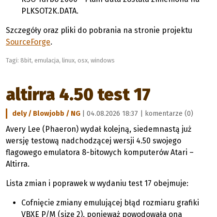
PLKSOT2K.DATA.
Szczegóły oraz pliki do pobrania na stronie projektu
SourceForge
.
Tagi:
8bit
,
emulacja
,
linux
,
osx
,
windows
altirra 4.50 test 17
dely / Blowjobb / NG
| 04.08.2026 18:37 |
komentarze (0)
Avery Lee (Phaeron) wydał kolejną, siedemnastą już
wersję testową nadchodzącej wersji 4.50 swojego
flagowego emulatora 8-bitowych komputerów Atari –
Altirra.
Lista zmian i poprawek w wydaniu test 17 obejmuje:
Cofnięcie zmiany emulującej błąd rozmiaru grafiki
VBXE P/M (size 2), ponieważ powodowała ona