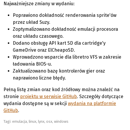
Najważniejsze zmiany w wydaniu:
Poprawiono dokładność renderowania sprite'ów
przez układ Suzy.
Zoptymalizowano dokładność emulacji procesora
oraz układu czasowego.
Dodano obsługę API kart SD dla cartridge'y
GameDrive oraz ElCheapoSD.
Wprowadzono wsparcie dla libretro VFS w zakresie
ładowania BIOS-u.
Zaktualizowano bazę kontrolerów gier oraz
naprawiono liczne błędy.
Pełną listę zmian oraz kod źródłowy można znaleźć na
stronie
projektu w serwisie GitHub
. Szczegóły dotyczące
wydania dostępne są w sekcji
wydania na platformie
GitHub
.
Tagi:
emulacja
,
linux
,
lynx
,
osx
,
windows