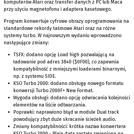
komputerów Atari oraz transfer danych z PC lub Maca
przy użyciu magnetofonu i adaptera kasetowego.
Program konwertuje cyfrowe obrazy oprogramowania na
standardowe rekordy taśmowe Atari oraz na różne
systemy turbo. W najnowszym wydaniu wprowadzono
następujące zmiany:
TSFX: dodano opcję Load high pozwalającą na
ładowanie pod adres 3840 ($0F00), co zapewnia
kompatybilność z mniejszymi loaderami binarnymi,
np. z systemu SIDE.
KSO Turbo 2000: dodano obsługę nowego formatu
konwersji Turbo 2000F+ New Format.
Wygoda obsługi: dodano opcję odwracania kolejności
elementów na liście odtwarzania.
Poprawki: naprawiono błąd w module Dual track
powodujący zbyt duże skracanie ścieżek audio.
Zmiany kompatybilności: krótka nazwa konwertera
KSO Turbo 2000 - Plain data została zmieniona na