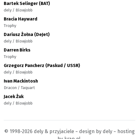
Bartek Selinger (BAT)
dely / Blowjobb
Bracia Hayward
Trophy
Dariusz Żołna (DeJet)
dely / Blowjobb
Darren Birks
Trophy
Grzegorz Pancherz (Paskud / USSR)
dely / Blowjobb
Ivan Mackintosh
Dracon / Taquart
Jacek Żuk
dely / Blowjobb
© 1998-2026 dely & przyjaciele ~ design by dely ~ hosting
by krap.pl.