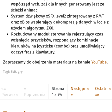
współrzędnych, zaś dla innych generowany jest ze
ścieżki animacji.
System dźwiękowy xSFX level2 zintegrowany z RMT
oraz xBios wspierający dekompresję danych w locie z
użyciem algorytmu ZX0.
Rozbudowany moduł sterowania rejestrujący czas
wciśnięcia przycisków, rozponający kombinacje
kierunków na joysticku (combo) oraz umożliwiający
odczyt fraz z klawiatury.
Zapraszamy do obejrzenia materiału na kanale
YouTube
.
Tagi:
8bit
,
gry
««
«
Strona
Następna
Ostatnia
Pierwsza
Poprzednia
1 z 94
»
»»