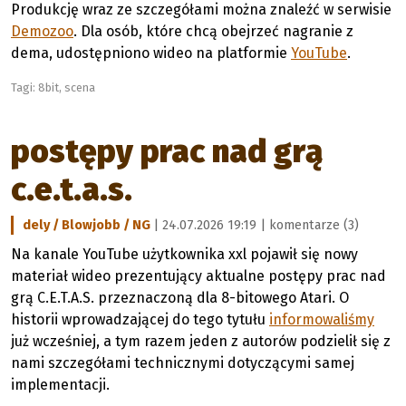
Produkcję wraz ze szczegółami można znaleźć w serwisie
Demozoo
. Dla osób, które chcą obejrzeć nagranie z
dema, udostępniono wideo na platformie
YouTube
.
Tagi:
8bit
,
scena
postępy prac nad grą
c.e.t.a.s.
dely / Blowjobb / NG
| 24.07.2026 19:19 |
komentarze (3)
Na kanale YouTube użytkownika xxl pojawił się nowy
materiał wideo prezentujący aktualne postępy prac nad
grą C.E.T.A.S. przeznaczoną dla 8-bitowego Atari. O
historii wprowadzającej do tego tytułu
informowaliśmy
już wcześniej, a tym razem jeden z autorów podzielił się z
nami szczegółami technicznymi dotyczącymi samej
implementacji.