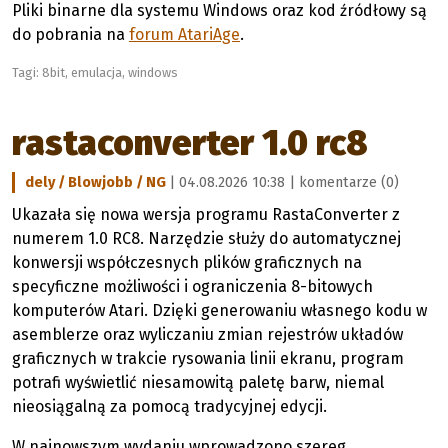
Pliki binarne dla systemu Windows oraz kod źródłowy są
do pobrania na
forum AtariAge
.
Tagi:
8bit
,
emulacja
,
windows
rastaconverter 1.0 rc8
dely / Blowjobb / NG
| 04.08.2026 10:38 |
komentarze (0)
Ukazała się nowa wersja programu RastaConverter z
numerem 1.0 RC8. Narzędzie służy do automatycznej
konwersji współczesnych plików graficznych na
specyficzne możliwości i ograniczenia 8-bitowych
komputerów Atari. Dzięki generowaniu własnego kodu w
asemblerze oraz wyliczaniu zmian rejestrów układów
graficznych w trakcie rysowania linii ekranu, program
potrafi wyświetlić niesamowitą paletę barw, niemal
nieosiągalną za pomocą tradycyjnej edycji.
W najnowszym wydaniu wprowadzono szereg