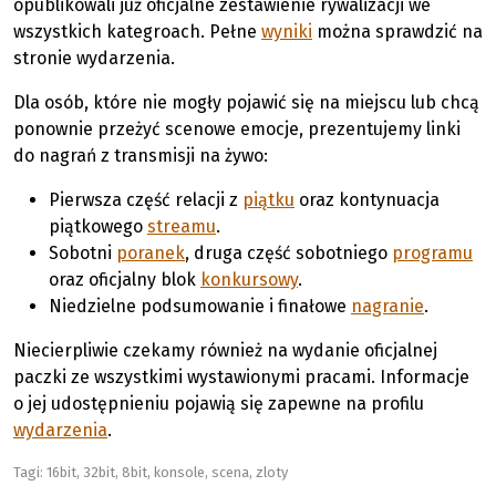
opublikowali już oficjalne zestawienie rywalizacji we
wszystkich kategroach. Pełne
wyniki
można sprawdzić na
stronie wydarzenia.
Dla osób, które nie mogły pojawić się na miejscu lub chcą
ponownie przeżyć scenowe emocje, prezentujemy linki
do nagrań z transmisji na żywo:
Pierwsza część relacji z
piątku
oraz kontynuacja
piątkowego
streamu
.
Sobotni
poranek
, druga część sobotniego
programu
oraz oficjalny blok
konkursowy
.
Niedzielne podsumowanie i finałowe
nagranie
.
Niecierpliwie czekamy również na wydanie oficjalnej
paczki ze wszystkimi wystawionymi pracami. Informacje
o jej udostępnieniu pojawią się zapewne na profilu
wydarzenia
.
Tagi:
16bit
,
32bit
,
8bit
,
konsole
,
scena
,
zloty