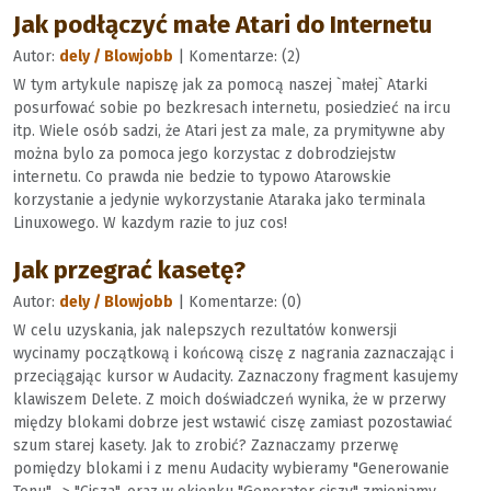
Jak podłączyć małe Atari do Internetu
Autor:
dely / Blowjobb
| Komentarze: (2)
W tym artykule napiszę jak za pomocą naszej `małej` Atarki
posurfować sobie po bezkresach internetu, posiedzieć na ircu
itp. Wiele osób sadzi, że Atari jest za male, za prymitywne aby
można bylo za pomoca jego korzystac z dobrodziejstw
internetu. Co prawda nie bedzie to typowo Atarowskie
korzystanie a jedynie wykorzystanie Ataraka jako terminala
Linuxowego. W kazdym razie to juz cos!
Jak przegrać kasetę?
Autor:
dely / Blowjobb
| Komentarze: (0)
W celu uzyskania, jak nalepszych rezultatów konwersji
wycinamy początkową i końcową ciszę z nagrania zaznaczając i
przeciągając kursor w Audacity. Zaznaczony fragment kasujemy
klawiszem Delete. Z moich doświadczeń wynika, że w przerwy
między blokami dobrze jest wstawić ciszę zamiast pozostawiać
szum starej kasety. Jak to zrobić? Zaznaczamy przerwę
pomiędzy blokami i z menu Audacity wybieramy "Generowanie