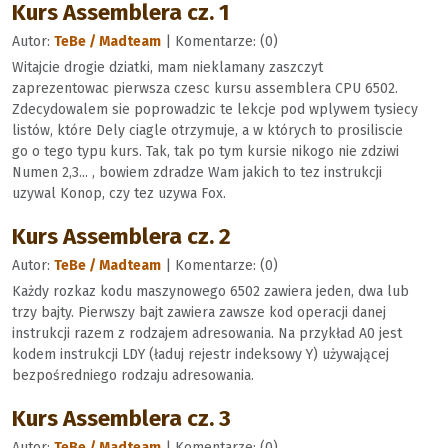
Kurs Assemblera cz. 1
Autor:
TeBe / Madteam
| Komentarze: (0)
Witajcie drogie dziatki, mam nieklamany zaszczyt
zaprezentowac pierwsza czesc kursu assemblera CPU 6502.
Zdecydowalem sie poprowadzic te lekcje pod wplywem tysiecy
listów, które Dely ciagle otrzymuje, a w których to prosiliscie
go o tego typu kurs. Tak, tak po tym kursie nikogo nie zdziwi
Numen 2,3... , bowiem zdradze Wam jakich to tez instrukcji
uzywal Konop, czy tez uzywa Fox.
Kurs Assemblera cz. 2
Autor:
TeBe / Madteam
| Komentarze: (0)
Każdy rozkaz kodu maszynowego 6502 zawiera jeden, dwa lub
trzy bajty. Pierwszy bajt zawiera zawsze kod operacji danej
instrukcji razem z rodzajem adresowania. Na przykład A0 jest
kodem instrukcji LDY (ładuj rejestr indeksowy Y) używającej
bezpośredniego rodzaju adresowania.
Kurs Assemblera cz. 3
Autor:
TeBe / Madteam
| Komentarze: (0)