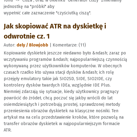
Tonu" -> "Cisza", oraz w okienku "Generator ciszy" zmieniamy
jednostkę na "próbki" aby
wypełnić całe zaznaczenie "czyściutką ciszą".
Jak skopiować ATR na dyskietkę i
odwrotnie cz. 1
Autor:
dely / Blowjobb
| Komentarze: (11)
Kopiowanie dyskietek jeszcze niedawno było &ndash; zaraz po
wczytywaniu programów &ndash; najpopularniejszą czynnością
wykonywaną przez użytkowników komputerów. W obecnych
czasach rzadko kto używa stacji dysków &ndash; ich rolę
przejęły emulatory takie jak SIO2SD, SIDE, SIO2IDE, czy
kontrolery dysków twardych IDEa, względnie IDE Plus.
Niemniej zdarzają się sytuacje, kiedy użytkownicy pragnący
powrócić do źródeł, chcą poczuć się jakby wrócili do lat
osiemdziesiątych i potrzebują prostej, sprawdzonej metody
przeniesienia obrazów dyskietek na klasyczne nośniki. Ten
artykuł ma na celu przedstawienie kroków, które pozwolą na
transfer obrazów dyskietek w najpopularniejszym formacie
ATR.