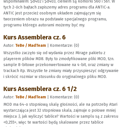
wspominałem: $d402 i $d403, cieniem są komórki 560 i 561. W
tych 2-óch bajtach zapiszemy adres programu dla ANTIC-a.
ANTIC jest przecież osobnym układem zajmującym się
tworzeniem obrazu na podstawie specjalnego programu,
programu którego autorami możemy być my.
Kurs Assemblera cz. 6
Autor:
TeBe / MadTeam
| Komentarze: (0)
Wszystko zaczęło się od wydania przez Mirage pakietu z
playerem plików MD8. Były to zmodyfikowane pliki MOD, tzn.
sample 8-bitowe przekonwertowane na 4-bit, oraz zmiany w
trackach itp. Wszystie te zmiany miały przyspieszyć odgrywanie
i skrócić rozmiar w stosunku do oryginalnego pliku MOD.
Kurs Assemblera cz. 6 1/2
Autor:
TeBe / MadTeam
| Komentarze: (0)
MOD ma 64-o stopniową skalę głośności, ale na potrzeby Atari
wystarczająca jest 32 stopniowa skala, zajmuje o połowe mniej
miejsca :), jak wyliczyć tablice? Wartości w samplu są z zakresu
<0,255>, więc te wartości będą skalowane przez tablice