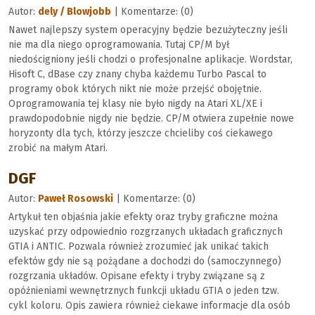
Autor:
dely / Blowjobb
| Komentarze: (0)
Nawet najlepszy system operacyjny będzie bezużyteczny jeśli
nie ma dla niego oprogramowania. Tutaj CP/M był
niedościgniony jeśli chodzi o profesjonalne aplikacje. Wordstar,
Hisoft C, dBase czy znany chyba każdemu Turbo Pascal to
programy obok których nikt nie może przejść obojętnie.
Oprogramowania tej klasy nie było nigdy na Atari XL/XE i
prawdopodobnie nigdy nie będzie. CP/M otwiera zupełnie nowe
horyzonty dla tych, którzy jeszcze chcieliby coś ciekawego
zrobić na małym Atari.
DGF
Autor:
Paweł Rosowski
| Komentarze: (0)
Artykuł ten objaśnia jakie efekty oraz tryby graficzne można
uzyskać przy odpowiednio rozgrzanych układach graficznych
GTIA i ANTIC. Pozwala również zrozumieć jak unikać takich
efektów gdy nie są pożądane a dochodzi do (samoczynnego)
rozgrzania układów. Opisane efekty i tryby związane są z
opóźnieniami wewnętrznych funkcji układu GTIA o jeden tzw.
cykl koloru. Opis zawiera również ciekawe informacje dla osób