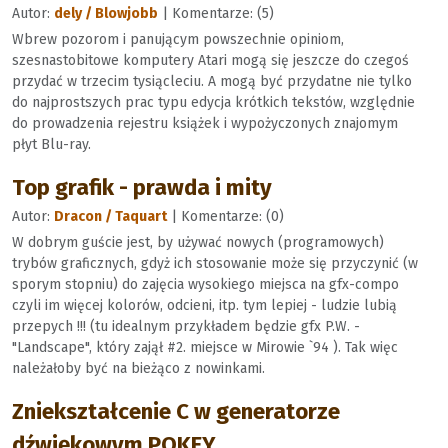
Autor:
dely / Blowjobb
| Komentarze: (5)
Wbrew pozorom i panującym powszechnie opiniom,
szesnastobitowe komputery Atari mogą się jeszcze do czegoś
przydać w trzecim tysiącleciu. A mogą być przydatne nie tylko
do najprostszych prac typu edycja krótkich tekstów, względnie
do prowadzenia rejestru książek i wypożyczonych znajomym
płyt Blu-ray.
Top grafik - prawda i mity
Autor:
Dracon / Taquart
| Komentarze: (0)
W dobrym guście jest, by używać nowych (programowych)
trybów graficznych, gdyż ich stosowanie może się przyczynić (w
sporym stopniu) do zajęcia wysokiego miejsca na gfx-compo
czyli im więcej kolorów, odcieni, itp. tym lepiej - ludzie lubią
przepych !!! (tu idealnym przykładem będzie gfx P.W. -
"Landscape", który zajął #2. miejsce w Mirowie `94 ). Tak więc
należałoby być na bieżąco z nowinkami.
Zniekształcenie C w generatorze
dźwiękowym POKEY