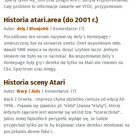
Sparty tylko My_Dos oraz plugin ATR (...ukryta kryptoreklama).
Cały problem to informacje zawarte we VTOC, przypominam:
Historia atari.area (do 2001 r.)
Autor:
dely / Blowjobb
| Komentarze: (1)
Poczatkowo ten serwis nazywał się dely`s Homepage i
umieszczony był na serwerze onetu. Onet wspominam miło,
dawali 5MB miejsca na dysku, dosyć szybkie łacze. Jednym
słowem nie było na co narzekać. Na wspomnianej dely`s
Homepage były gry i demka nie tylko na Atari ale również na
C64, Spectrum oraz Amigę.
Historia sceny Atari
Autor:
Warp / Aids
| Komentarze: (1)
Back 2 Orneta... Impreza chyba ździebko cieńsza od edycji AD
1996... Pojawia się zjawisko pt. "elita" (zwana "elytą"), której
jedynym zajęciem jest wożenie się wśród tzw. "szaraczków"...
Jakoś mniej fajniutkich perypetii, wydaje się, że ludzie
przyjechali tylko po to by kopiować stare demka i montować na
poczekaniu denne fake`i...