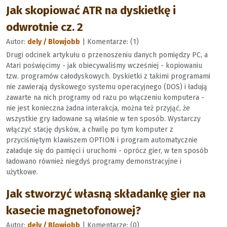
Jak skopiować ATR na dyskietkę i
odwrotnie cz. 2
Autor:
dely / Blowjobb
| Komentarze: (1)
Drugi odcinek artykułu o przenoszeniu danych pomiędzy PC, a
Atari poświęcimy - jak obiecywaliśmy wcześniej - kopiowaniu
tzw. programów całodyskowych. Dyskietki z takimi programami
nie zawierają dyskowego systemu operacyjnego (DOS) i ładują
zawarte na nich programy od razu po włączeniu komputera -
nie jest konieczna żadna interakcja, można też przyjąć, że
wszystkie gry ładowane są właśnie w ten sposób. Wystarczy
włączyć stację dysków, a chwilę po tym komputer z
przyciśniętym klawiszem OPTION i program automatycznie
załaduje się do pamięci i uruchomi - oprócz gier, w ten sposób
ładowano również niegdyś programy demonstracyjne i
użytkowe.
Jak stworzyć własną składankę gier na
kasecie magnetofonowej?
Autor:
dely / Blowjobb
| Komentarze: (0)