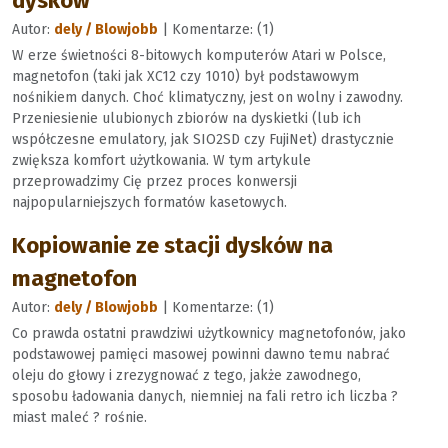
dysków
Autor:
dely / Blowjobb
| Komentarze: (1)
W erze świetności 8-bitowych komputerów Atari w Polsce,
magnetofon (taki jak XC12 czy 1010) był podstawowym
nośnikiem danych. Choć klimatyczny, jest on wolny i zawodny.
Przeniesienie ulubionych zbiorów na dyskietki (lub ich
współczesne emulatory, jak SIO2SD czy FujiNet) drastycznie
zwiększa komfort użytkowania. W tym artykule
przeprowadzimy Cię przez proces konwersji
najpopularniejszych formatów kasetowych.
Kopiowanie ze stacji dysków na
magnetofon
Autor:
dely / Blowjobb
| Komentarze: (1)
Co prawda ostatni prawdziwi użytkownicy magnetofonów, jako
podstawowej pamięci masowej powinni dawno temu nabrać
oleju do głowy i zrezygnować z tego, jakże zawodnego,
sposobu ładowania danych, niemniej na fali retro ich liczba ?
miast maleć ? rośnie.