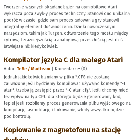
Tworzenie własnych składanek gier na ośmiobitowe Atari
wykracza poza zwykły proces techniczny. Stanowi ono unikalną
podróż w czasie, gdzie sam proces ładowania gry stanowił
integralny element doświadczenia. Dzięki nowoczesnym
narzędziom, takim jak Turgen, odtworzenie tego mostu między
cyfrową teraźniejszością a analogową przeszłością jest dziś
łatwiejsze niż kiedykolwiek.
Kompilator języka C dla małego Atari
Autor:
TeBe / Madteam
| Komentarze: (0)
Jednak jakiekolwiek zmiany w pliku *.CFG nie zostaną
zauważone jeśli będziemy kompilować używając komendy "-t
atari", trzeba ją zastąpić przez "-C atari.cfg". Jeśli chcemy mieć
też wpływ na typ CPU dla którego będzie generowany kod,
lepiej jeśli rozbijemy proces generowania pliku wyjściowego na
kompilację, asemblację i linkowanie, wtedy wszystko będzie
pod kontrolą.
Kopiowanie z magnetofonu na stację