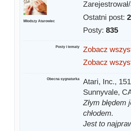
Zarejestrował/
Ostatni post:
2
Młodszy Atarowiec
Posty:
835
Posty i tematy
Zobacz wszyst
Zobacz wszyst
Obecna sygnaturka
Atari, Inc., 
Sunnyvale, CA
Złym błędem je
chłodem.
Jest to najpr