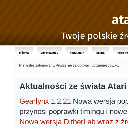
at
Twoje polskie źr
główna
użytkownicy
regulamin
szukaj
rejestr
Nie jesteś zalogowany.
Proszę się zalogować lub zarejestrować.
Aktualności ze świata Atari
Gearlynx 1.2.21
Nowa wersja popu
przynosi poprawki timingu i nowe
Nowa wersja DitherLab wraz z źr