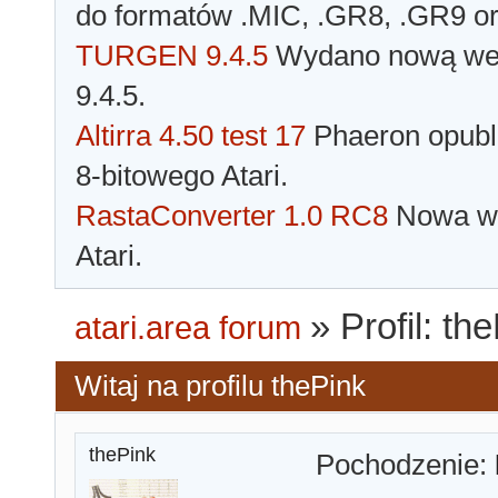
do formatów .MIC, .GR8, .GR9 o
TURGEN 9.4.5
Wydano nową wer
9.4.5.
Altirra 4.50 test 17
Phaeron opubli
8-bitowego Atari.
RastaConverter 1.0 RC8
Nowa wer
Atari.
»
Profil: th
atari.area forum
Witaj na profilu thePink
thePink
Pochodzenie: