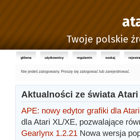
at
Twoje polskie źr
główna
użytkownicy
regulamin
szukaj
rejestr
Nie jesteś zalogowany.
Proszę się zalogować lub zarejestrować.
Aktualności ze świata Atari
APE: nowy edytor grafiki dla Atari
dla Atari XL/XE, pozwalające rów
Gearlynx 1.2.21
Nowa wersja popu