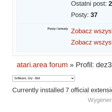
Ostatni post:
2
Posty:
37
Posty i tematy
Zobacz wszyst
Zobacz wszyst
atari.area forum
»
Profil: dez3
Currently installed
7 official extens
Wygenero