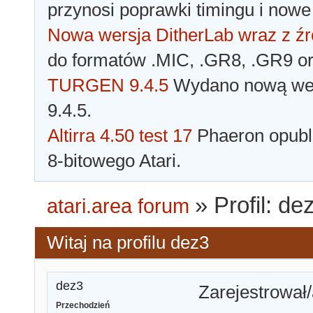
przynosi poprawki timingu i nowe
Nowa wersja DitherLab wraz z źr
do formatów .MIC, .GR8, .GR9 o
TURGEN 9.4.5
Wydano nową wer
9.4.5.
Altirra 4.50 test 17
Phaeron opubli
8-bitowego Atari.
»
Profil: de
atari.area forum
Witaj na profilu dez3
dez3
Zarejestrował/
Przechodzień