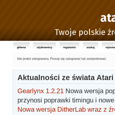
at
Twoje polskie źr
główna
użytkownicy
regulamin
szukaj
rejestr
Nie jesteś zalogowany.
Proszę się zalogować lub zarejestrować.
Aktualności ze świata Atari
Gearlynx 1.2.21
Nowa wersja popu
przynosi poprawki timingu i nowe
Nowa wersja DitherLab wraz z źr