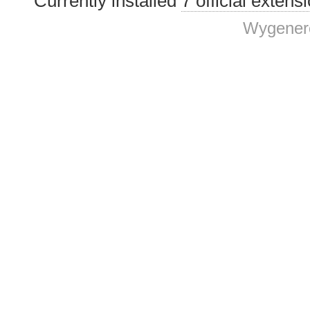
Currently installed
7 official extens
Wygenero