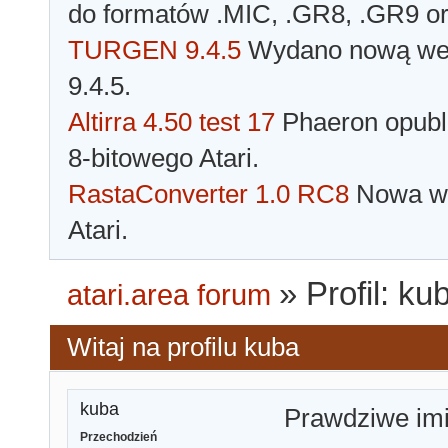
do formatów .MIC, .GR8, .GR9 o
TURGEN 9.4.5
Wydano nową wer
9.4.5.
Altirra 4.50 test 17
Phaeron opubli
8-bitowego Atari.
RastaConverter 1.0 RC8
Nowa wer
Atari.
»
Profil: ku
atari.area forum
Witaj na profilu kuba
kuba
Prawdziwe im
Przechodzień