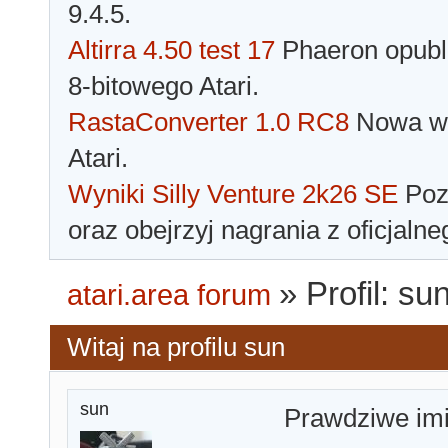
9.4.5.
Altirra 4.50 test 17
Phaeron opubli
8-bitowego Atari.
RastaConverter 1.0 RC8
Nowa wer
Atari.
Wyniki Silly Venture 2k26 SE
Pozn
oraz obejrzyj nagrania z oficjaln
»
Profil: su
atari.area forum
Witaj na profilu sun
sun
Prawdziwe im