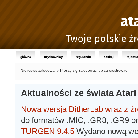
at
Twoje polskie źr
główna
użytkownicy
regulamin
szukaj
rejestr
Nie jesteś zalogowany.
Proszę się zalogować lub zarejestrować.
Aktualności ze świata Atari
Nowa wersja DitherLab wraz z źr
do formatów .MIC, .GR8, .GR9 o
TURGEN 9.4.5
Wydano nową wer