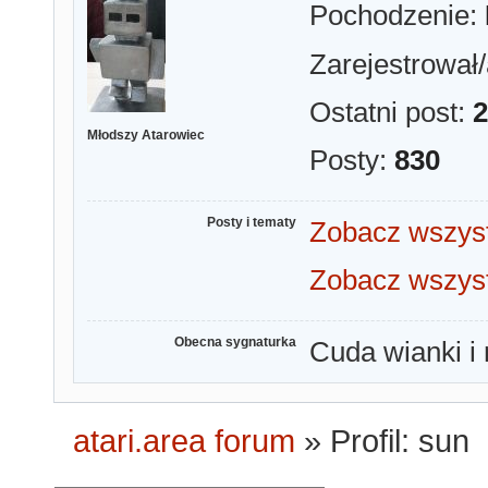
Pochodzenie:
Zarejestrował/
Ostatni post:
2
Młodszy Atarowiec
Posty:
830
Posty i tematy
Zobacz wszyst
Zobacz wszyst
Obecna sygnaturka
Cuda wianki i 
atari.area forum
»
Profil: sun